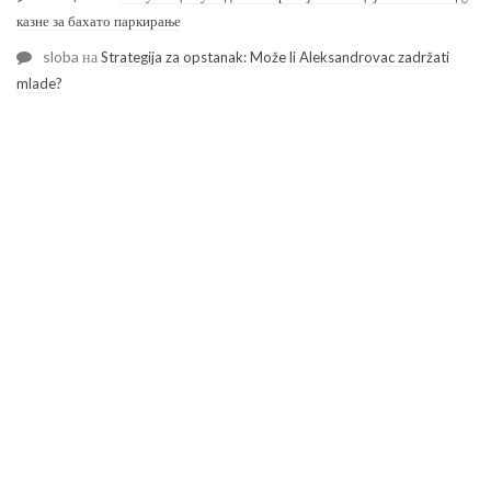
казне за бахато паркирање
sloba
на
Strategija za opstanak: Može li Aleksandrovac zadržati
mlade?