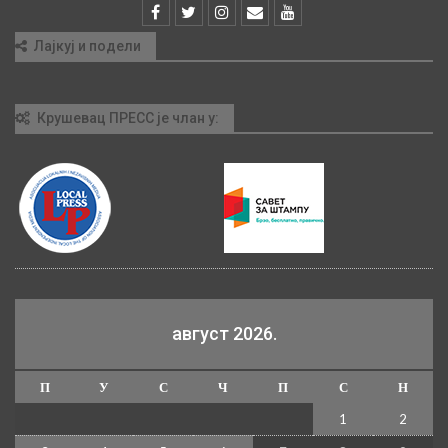
Лајкуј и подели
Крушевац ПРЕСС је члан у:
август 2026.
П
У
С
Ч
П
С
Н
1
2