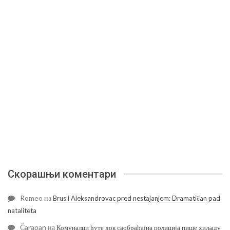
Скорашњи коментари
Romeo
на
Brus i Aleksandrovac pred nestajanjem: Dramatičan pad
nataliteta
Čarapan
на
Комуналци ћуте док саобраћајна полиција пише хиљаду