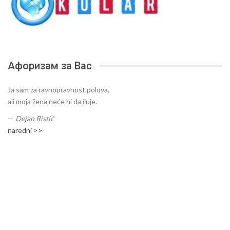
Афоризам за Вас
Ja sam za ravnopravnost polova,
ali moja žena neće ni da čuje.
—
Dejan Ristić
naredni >>