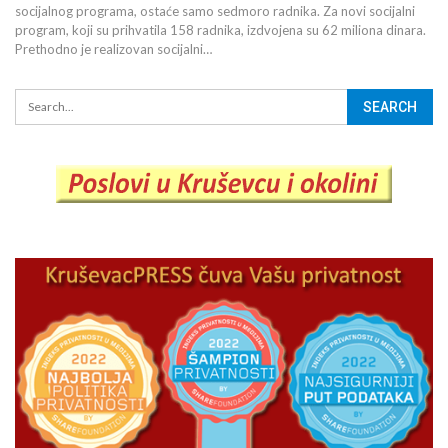
socijalnog programa, ostaće samo sedmoro radnika. Za novi socijalni
program, koji su prihvatila 158 radnika, izdvojena su 62 miliona dinara.
Prethodno je realizovan socijalni…