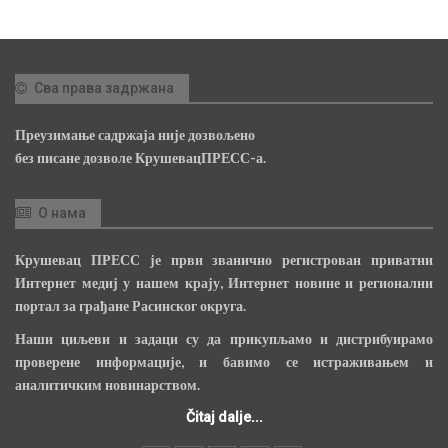
Сва права задржана
Преузимање садржаја није дозвољено
без писане дозволе КрушевацПРЕСС-а.
О нама
Крушевац ПРЕСС је први званично регистрован приватни
Интернет медиј у нашем крају, Интернет новине и регионални
портал за грађане Расинског округа.
Наши циљеви и задаци су да прикупљамо и дистрибуирамо
проверене информације, и бавимо се истраживањем и
аналитичким новинарством.
Čitaj dalje...