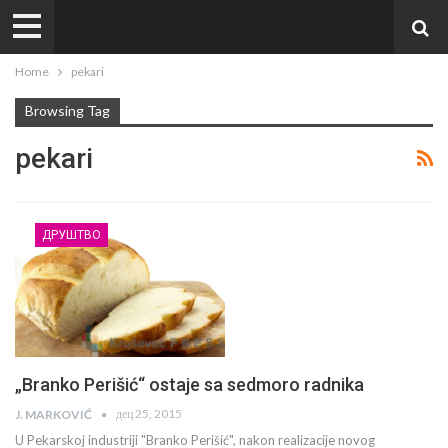
Home
pekari
Browsing Tag
pekari
ДРУШТВО
„Branko Perišić“ ostaje sa sedmoro radnika
дец 25, 2015
J. MARKOVIĆ
U Pekarskoj industriji "Branko Perišić", nakon realizacije novog