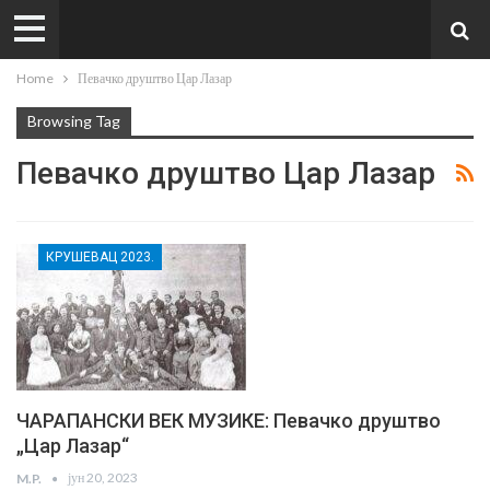
Home
Певачко друштво Цар Лазар
Browsing Tag
Певачко друштво Цар Лазар
КРУШЕВАЦ 2023.
ЧАРАПАНСКИ ВЕК МУЗИКЕ: Певачко друштво
„Цар Лазар“
јун 20, 2023
M.P.