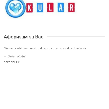
Афоризам за Вас
Nismo probirljiv narod. Lako progutamo svako obećanje.
—
Dejan Ristić
naredni >>