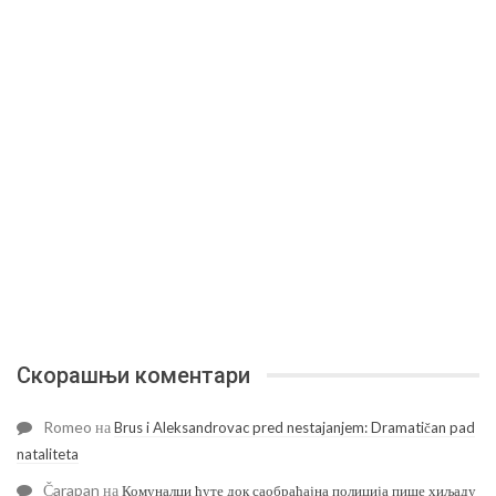
Скорашњи коментари
Romeo
на
Brus i Aleksandrovac pred nestajanjem: Dramatičan pad
nataliteta
Čarapan
на
Комуналци ћуте док саобраћајна полиција пише хиљаду