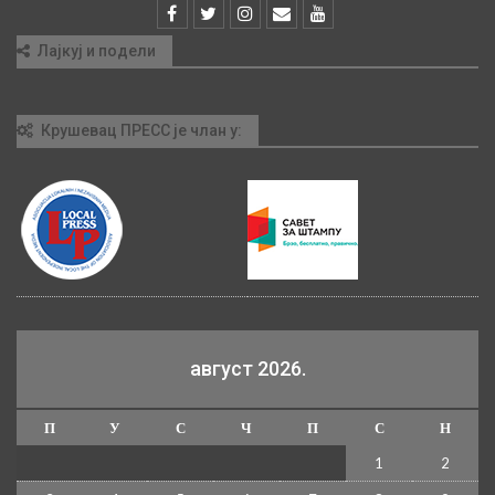
Лајкуј и подели
Крушевац ПРЕСС је члан у:
август 2026.
П
У
С
Ч
П
С
Н
1
2