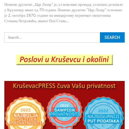
Певачко друштво „Цар Лазар“ је, уз неколико прекида, успешно деловало
у Крушевцу више од 70 година. Певачко друштво “Цар Лазар“ основано
је 2. октобра 1870. године на иницијативу војничког свештеника
Стевана Петровића, званог Поп Стева…