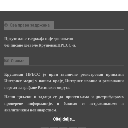
Сва права задржана
Преузимање садржаја није дозвољено
без писане дозволе КрушевацПРЕСС-а.
О нама
Крушевац ПРЕСС је први званично регистрован приватни
Интернет медиј у нашем крају, Интернет новине и регионални
портал за грађане Расинског округа.
Наши циљеви и задаци су да прикупљамо и дистрибуирамо
проверене информације, и бавимо се истраживањем и
аналитичким новинарством.
Čitaj dalje...