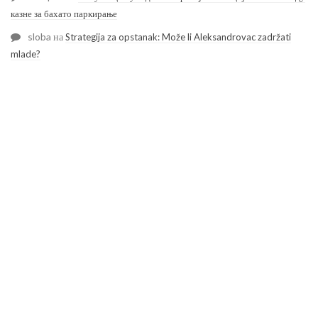
казне за бахато паркирање
sloba
на
Strategija za opstanak: Može li Aleksandrovac zadržati
mlade?