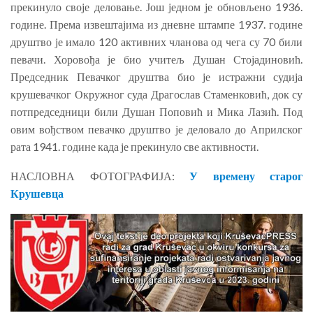
прекинуло своје деловање. Још једном је обновљено 1936.
године. Према извештајима из дневне штампе 1937. године
друштво је имало 120 активних чланова од чега су 70 били
певачи. Хоровођа је био учитељ Душан Стојадиновић.
Председник Певачког друштва био је истражни судија
крушевачког Окружног суда Драгослав Стаменковић, док су
потпредседници били Душан Поповић и Мика Лазић. Под
овим вођством певачко друштво је деловало до Априлског
рата 1941. године када је прекинуло све активности.
НАСЛОВНА ФОТОГРАФИЈА:
У времену старог
Крушевца