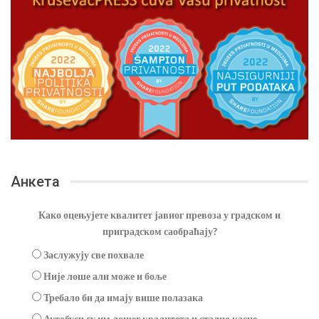
Анкета
Како оцењујете квалитет јавног превоза у градском и
приградском саобраћају?
Заслужују све похвале
Није лоше али може и боље
Требало би да имају више полазака
Аутобуси су им лошег квалитета и стално касне