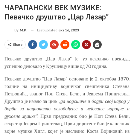
ЧАРАПАНСКИ ВЕК МУЗИКЕ:
Певачко друштво „Цар Лазар“
Last updated
окт 16, 2023
By
M.P.
Share
Певачко друштво „Цар Лазар“ је, уз неколико прекида,
успешно деловало у Крушевцу више од 70 година.
Певачко друштво “Цар Лазар“ основано је 2. октобра 1870.
године на иницијативу војничког свештеника Стевана
Петровића, званог Поп Стева Бели, и Јеврема Приштевца.
Друштво је имало за циљ „
да подстиче и бодри свој народ у
борби за национално ослобођење и неговање народне и
духовне музике“
. Први председник био је Поп Стева Бели,
секретар Јеврем Приштевац, Први диригент био је капелник
војне музике Хигл, којег је наследио Коста Војиновић из