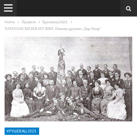
Home
Пројекти
Крушевац 2023.
ЧАРАПАНСКИ ВЕК МУЗИКЕ: Певачко друштво „Цар Лазар“
КРУШЕВАЦ 2023.