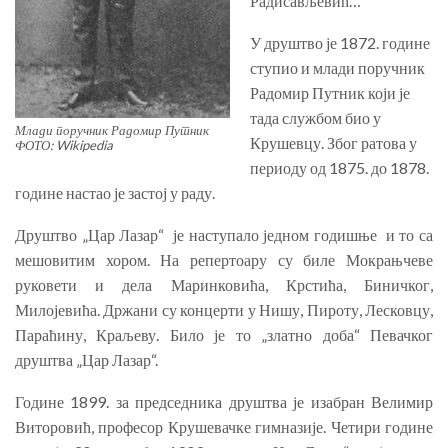
Радисављевић…
У друштво је 1872. године
ступио и млади поручник
Радомир Путник који је
тада службом био у
Млади поручник Радомир Путник
Крушевцу. Због ратова у
ФОТО: Wikipedia
периоду од 1875. до 1878.
године настао је застој у раду.
Друштво „Цар Лазар“ је наступало једном годишње и то са
мешовитим хором. На репертоару су биле Мокрањчеве
руковети и дела Маринковића, Крстића, Биничког,
Милојевића. Држани су концерти у Нишу, Пироту, Лесковцу,
Параћину, Краљеву. Било је то „златно доба“ Певачког
друштва „Цар Лазар“.
Године 1899. за председника друштва је изабран Велимир
Виторовић, професор Крушевачке гимназије. Четири године