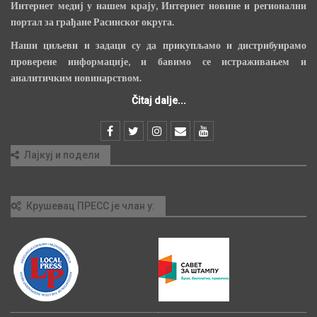
Интернет медиј у нашем крају, Интернет новине и регионални
портал за грађане Расинског округа.
Наши циљеви и задаци су да прикупљамо и дистрибуирамо
проверене информације, и бавимо се истраживањем и
аналитичким новинарством.
Čitaj dalje...
Лајкуј и подели
Крушевац ПРЕСС је члан у: