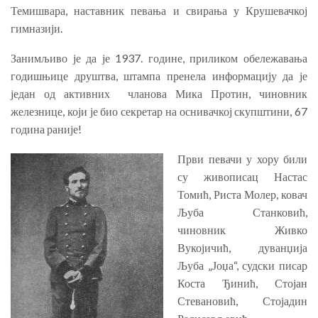
Темишвара, наставник певања и свирања у Крушевачкој
гимназији.
Занимљиво је да је 1937. године, приликом обележавања
годишњице друштва, штампа пренела информацију да је
један од активних чланова Мика Протин, чиновник
железнице, који је био секретар на оснивачкој скупштини, 67
година раније!
Први певачи у хору били
су живописац Настас
Томић, Риста Молер, ковач
Љуба Станковић,
чиновник Живко
Вукојичић, дуванџија
Љуба „Јоџа“, судски писар
Коста Ђинић, Стојан
Стевановић, Стојадин