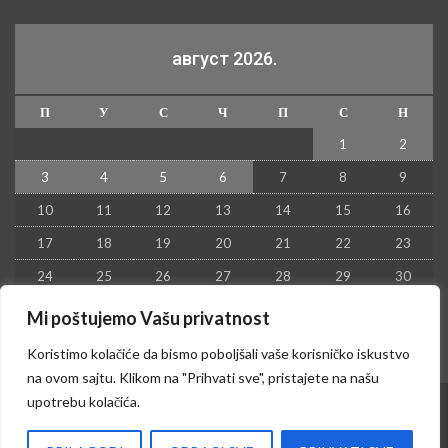
август 2026.
П
У
С
Ч
П
С
Н
1
2
3
4
5
6
7
8
9
10
11
12
13
14
15
16
17
18
19
20
21
22
23
24
25
26
27
28
29
30
31
Mi poštujemo Vašu privatnost
« јул
Koristimo kolačiće da bismo poboljšali vaše korisničko iskustvo
na ovom sajtu. Klikom na "Prihvati sve", pristajete na našu
upotrebu kolačića.
© 2026 - Kruševac PRESS. Sva prava zadržana.