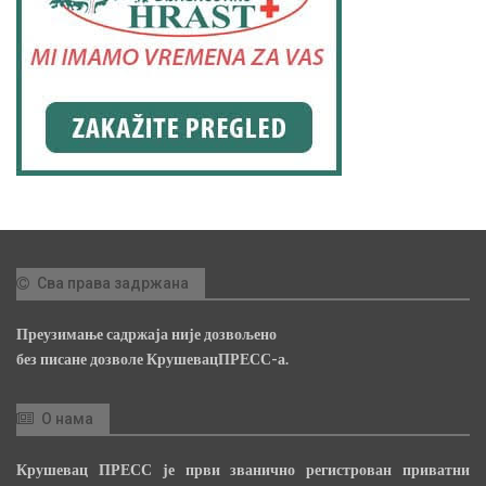
Сва права задржана
Преузимање садржаја није дозвољено
без писане дозволе КрушевацПРЕСС-а.
О нама
Крушевац ПРЕСС је први званично регистрован приватни