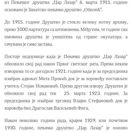
из Певачког друштва „Цар Лазар“ 6. марта 1911. године
основано је Занатско-певачко друштво „Обилић“.
До 1915. године Друштво је стекло велику нотну архиву,
преко 1000 партитура са штимовима. Међутим, те године сва
имовина друштва је уништена од стране окупатора. а
сачувана је само застава.
Постоје недоумице када је Певачко друштво „Цар Лазар“
обновило свој рад након Првог светског рата. Према неким
изворима то се догодило 1921. године када је за председника
изабран адвокат Мита Прокић док је за хоровођу постављен
учитељ Стојан Новаковић. Према другом извору Друштво је
обновило свој рад тек 25. марта 1923. године. За
председника је изабран трговац Влајко Стефановић док је
хоровођа био Драгослав Васиљевић Фига.
Након неколико година рада, крајем 1929. или почетком
1930. године, певачко друштво „Цар Лазар“ је поново