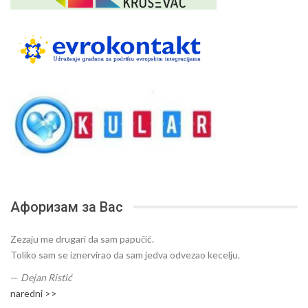
Афоризам за Вас
Zezaju me drugari da sam papučić.
Toliko sam se iznervirao da sam jedva odvezao kecelju.
—
Dejan Ristić
naredni >>