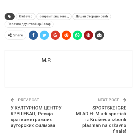
Kruševac
Јеврем Приштевац
Душан Стојадиновић
Певачко друштво Цар Лазар
Share
M.P.
PREV POST
NEXT POST
У КУЛТУРНОМ ЦЕНТРУ
SPORTSKE IGRE
КРУШЕВАЦ: Ревија
MLADIH: Mladi sportisti
краткометражних
iz Kruševca izborili
ауторских филмова
plasman na državno
finale!