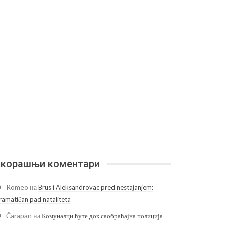
корашњи коментари
Romeo
на
Brus i Aleksandrovac pred nestajanjem:
ramatičan pad nataliteta
Čarapan
на
Комуналци ћуте док саобраћајна полиција