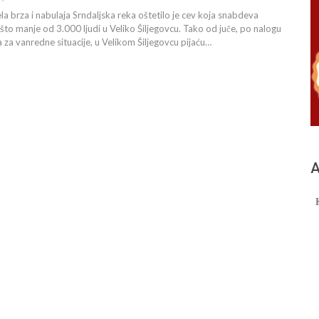
la brza i nabulaja Srndaljska reka oštetilo je cev koja snabdeva
o manje od 3.000 ljudi u Veliko Šiljegovcu. Tako od juče, po nalogu
za vanredne situacije, u Velikom Šiljegovcu pijaću…
А