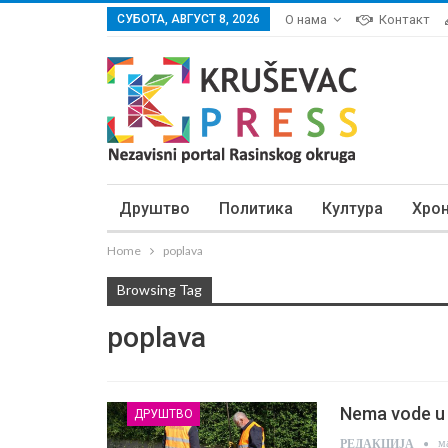
СУБОТА, АВГУСТ 8, 2026
О нама
Контакт
Друштво
Политика
Култура
Хро
Home
poplava
Browsing Tag
poplava
Nema vode u 
ДРУШТВО
м
РЕДАКЦИЈА