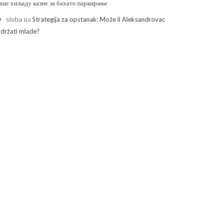
ише хиљаду казне за бахато паркирање
sloba
на
Strategija za opstanak: Može li Aleksandrovac
adržati mlade?