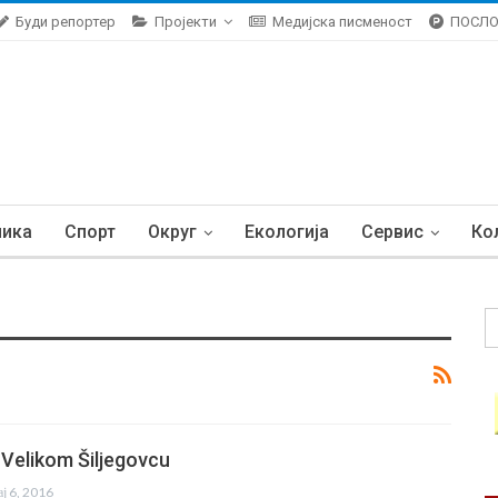
Буди репортер
Пројекти
Медијска писменост
ПОСЛ
ника
Спорт
Округ
Екологија
Сервис
Ко
Velikom Šiljegovcu
ај 6, 2016