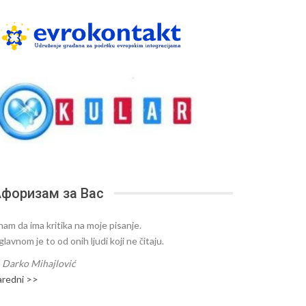
форизам за Вас
nam da ima kritika na moje pisanje.
lavnom je to od onih ljudi koji ne čitaju.
—
Darko Mihajlović
aredni >>