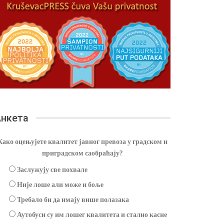
нкета
Како оцењујете квалитет јавног превоза у градском и
приградском саобраћају?
Заслужују све похвале
Није лоше али може и боље
Требало би да имају више полазака
Аутобуси су им лошег квалитета и стално касне