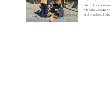
Deblo koje je done
pijaćom vodom nešt
kruševačkog Štaba 