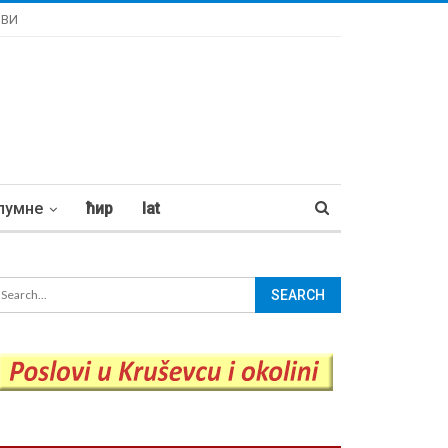
ОВИ
лумне
ћир
lat