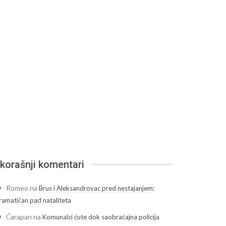
korašnji komentari
Romeo
na
Brus i Aleksandrovac pred nestajanjem:
ramatičan pad nataliteta
Čarapan
na
Komunalci ćute dok saobraćajna policija