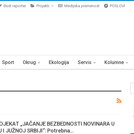
Budi reporter
Projekti
Medijska pismenost
POSLOVI
Sport
Okrug
Ekologija
Servis
Kolumne
OJEKAT „JAČANJE BEZBEDNOSTI NOVINARA U
I JUŽNOJ SRBIJI“: Potrebna…