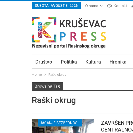
SUBOTA, AVGUST 8, 2026
O nama
Kontakt
Društvo
Politika
Kultura
Hronika
Home
Raški okrug
Browsing Tag
Raški okrug
ZAVRŠEN PR
JAČANJE BEZBEDNOSTI NOVINARA U CENTRALNOJ I JUŽNOJ SRBIJI
CENTRALNOJ 