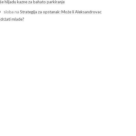
še hiljadu kazne za bahato parkiranje
sloba
na
Strategija za opstanak: Može li Aleksandrovac
adržati mlade?