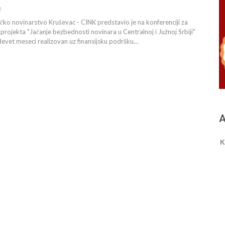
2
ačko novinarstvo Kruševac - CINK predstavio je na konferenciji za
 projekta "Jačanje bezbednosti novinara u Centralnoj i Južnoj Srbiji"
h devet meseci realizovan uz finansijsku podršku…
A
K