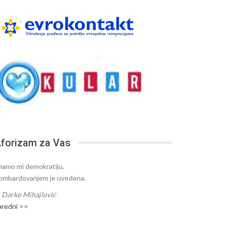
forizam za Vas
mamo mi demokratiju.
ombardovanjem je uvedena.
—
Darko Mihajlović
aredni >>