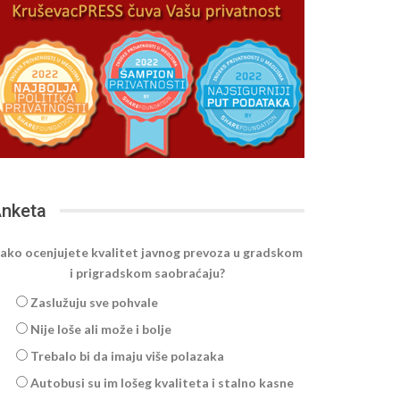
nketa
ako ocenjujete kvalitet javnog prevoza u gradskom
i prigradskom saobraćaju?
Zaslužuju sve pohvale
Nije loše ali može i bolje
Trebalo bi da imaju više polazaka
Autobusi su im lošeg kvaliteta i stalno kasne