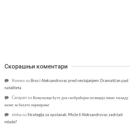
Скорашњи коментари
Romeo
на
Brus i Aleksandrovac pred nestajanjem: Dramatičan pad
nataliteta
Čarapan
на
Комуналци ћуте док саобраћајна полиција пише хиљаду
казне за бахато паркирање
sloba
на
Strategija za opstanak: Može li Aleksandrovac zadržati
mlade?