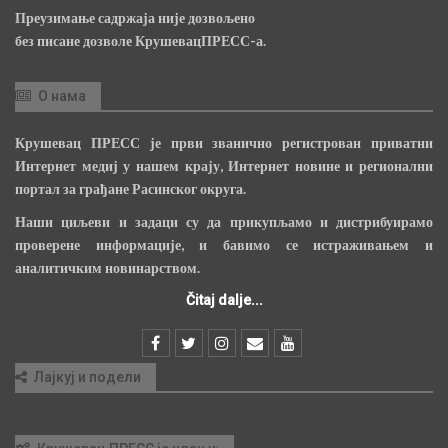
Преузимање садржаја није дозвољено
без писане дозволе КрушевацПРЕСС-а.
О нама
Крушевац ПРЕСС је први званично регистрован приватни
Интернет медиј у нашем крају, Интернет новине и регионални
портал за грађане Расинског округа.
Наши циљеви и задаци су да прикупљамо и дистрибуирамо
проверене информације, и бавимо се истраживањем и
аналитичким новинарством.
Čitaj dalje...
Лајкуј и подели