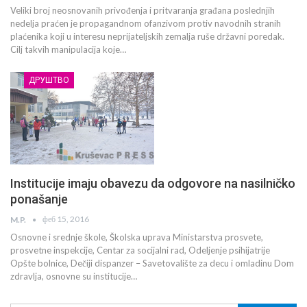
Veliki broj neosnovanih privođenja i pritvaranja građana poslednjih
nedelja praćen je propagandnom ofanzivom protiv navodnih stranih
plaćenika koji u interesu neprijateljskih zemalja ruše državni poredak.
Cilj takvih manipulacija koje…
ДРУШТВО
Institucije imaju obavezu da odgovore na nasilničko
ponašanje
феб 15, 2016
M.P.
Osnovne i srednje škole, Školska uprava Ministarstva prosvete,
prosvetne inspekcije, Centar za socijalni rad, Odeljenje psihijatrije
Opšte bolnice, Dečiji dispanzer – Savetovalište za decu i omladinu Dom
zdravlja, osnovne su institucije…