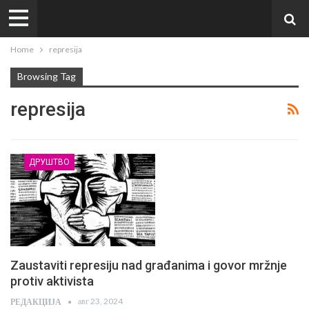
Home
represija
Browsing Tag
represija
ДРУШТВО
Zaustaviti represiju nad građanima i govor mržnje
protiv aktivista
авг 23, 2024
РЕДАКЦИЈА