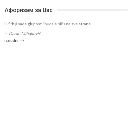
Афоризам за Вас
U Srbiji sade glupost i budale niču na sve strane.
—
Darko Mihajlović
naredni >>