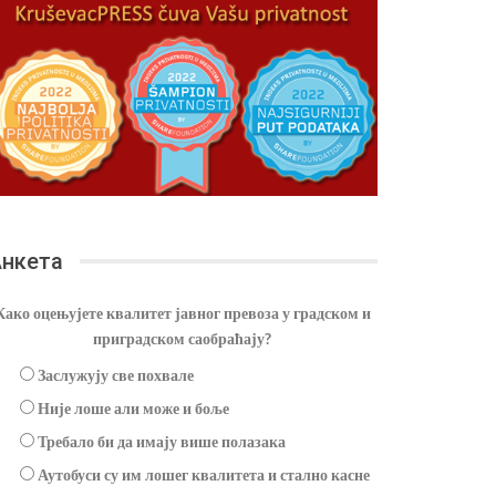
нкета
Како оцењујете квалитет јавног превоза у градском и
приградском саобраћају?
Заслужују све похвале
Није лоше али може и боље
Требало би да имају више полазака
Аутобуси су им лошег квалитета и стално касне