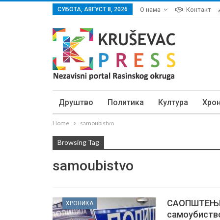
СУБОТА, АВГУСТ 8, 2026
О нама
Контакт
Друштво
Политика
Култура
Хро
Home
samoubistvo
Browsing Tag
samoubistvo
САОПШТЕЊЕ 
ХРОНИКА
самоубиств