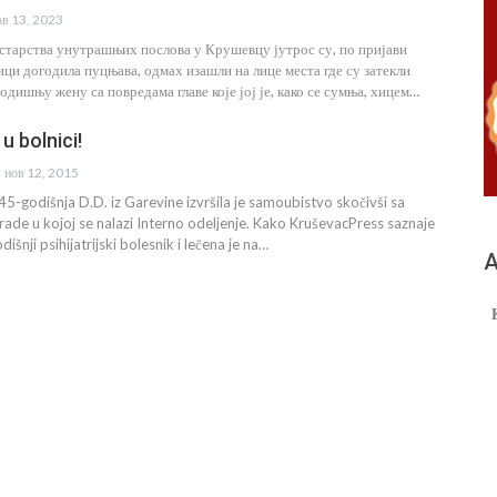
ов 13, 2023
арства унутрашњих послова у Крушевцу јутрос су, по пријави
лици догодила пуцњава, одмах изашли на лице места где су затекли
дишњу жену са повредама главе које јој је, како се сумња, хицем…
 bolnici!
нов 12, 2015
45-godišnja D.D. iz Garevine izvršila je samoubistvo skočivši sa
rade u kojoj se nalazi Interno odeljenje. Kako KruševacPress saznaje
išnji psihijatrijski bolesnik i lečena je na…
А