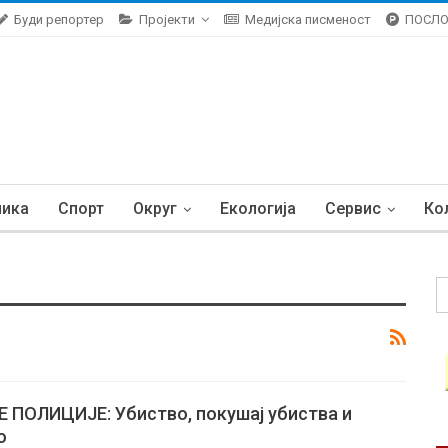
Буди репортер
Пројекти
Медијска писменост
ПОСЛ
ника
Спорт
Округ
Екологија
Сервис
Ко
ПОЛИЦИЈЕ: Убиство, покушај убиства и
о