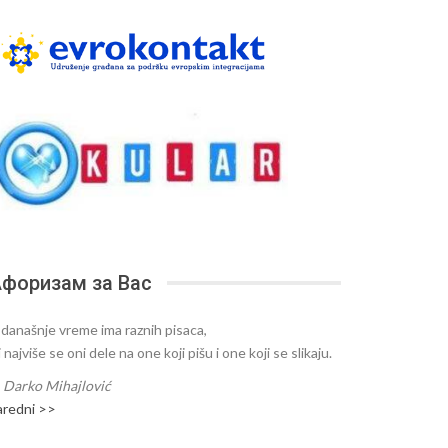
форизам за Вас
 današnje vreme ima raznih pisaca,
i najviše se oni dele na one koji pišu i one koji se slikaju.
—
Darko Mihajlović
aredni >>