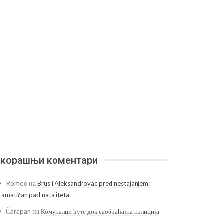
корашњи коментари
Romeo
на
Brus i Aleksandrovac pred nestajanjem:
ramatičan pad nataliteta
Čarapan
на
Комуналци ћуте док саобраћајна полиција