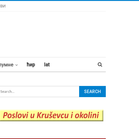
ОВИ
лумне
ћир
lat