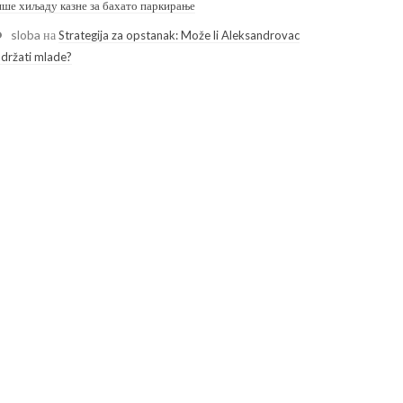
ише хиљаду казне за бахато паркирање
sloba
на
Strategija za opstanak: Može li Aleksandrovac
adržati mlade?