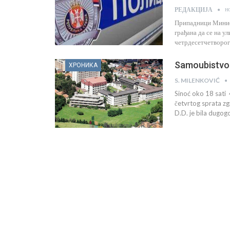
н
РЕДАКЦИЈА
Припадници Минист
грађана да се на у
четрдесетчетворого
Samoubistvo u
ХРОНИКА
S. MILENKOVIĆ
Sinoć oko 18 sati 
četvrtog sprata zg
D.D. je bila dugogod