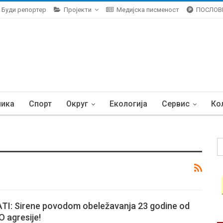
Буди репортер
Пројекти
Медијска писменост
ПОСЛОВ
ника
Спорт
Округ
Екологија
Сервис
Ко
TI: Sirene povodom obeležavanja 23 godine od
 agresije!