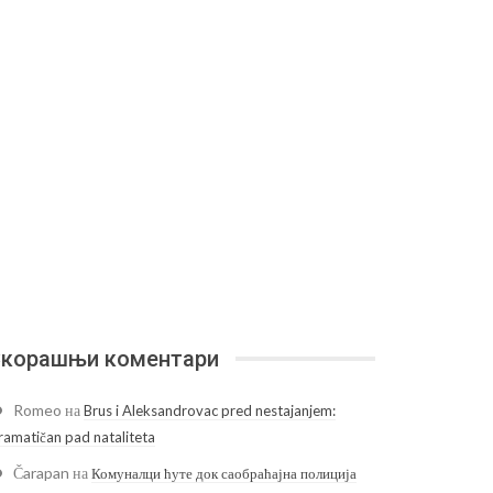
корашњи коментари
Romeo
на
Brus i Aleksandrovac pred nestajanjem:
ramatičan pad nataliteta
Čarapan
на
Комуналци ћуте док саобраћајна полиција