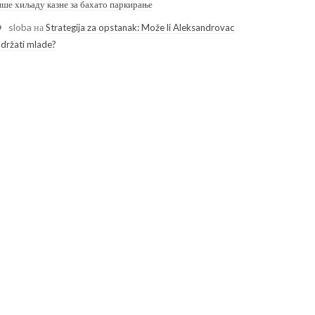
ише хиљаду казне за бахато паркирање
sloba
на
Strategija za opstanak: Može li Aleksandrovac
adržati mlade?