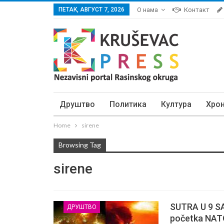
ПЕТАК, АВГУСТ 7, 2026
О нама
Контакт
Друштво
Политика
Култура
Хро
Home
sirene
Browsing Tag
sirene
SUTRA U 9 SA
ДРУШТВО
početka NATO