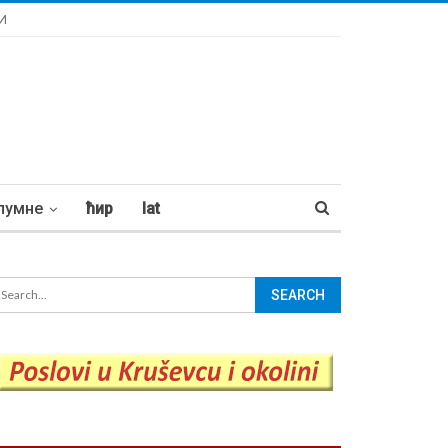
И
лумне
ћир
lat