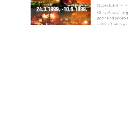
м
РЕДАКЦИЈА
Obaveštavaju se g
godine od početka
tačno u 9 sati oglas