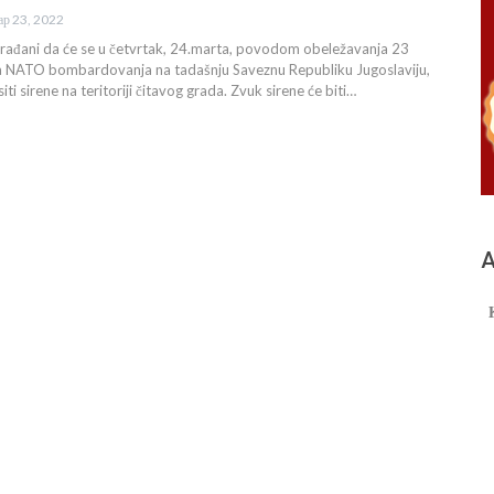
ар 23, 2022
rađani da će se u četvrtak, 24.marta, povodom obeležavanja 23
 NATO bombardovanja na tadašnju Saveznu Republiku Jugoslaviju,
iti sirene na teritoriji čitavog grada. Zvuk sirene će biti…
А