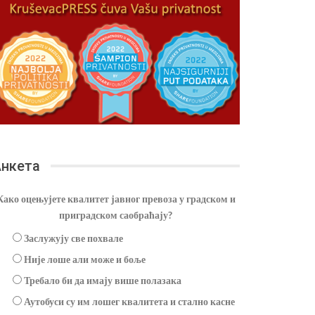
нкета
Како оцењујете квалитет јавног превоза у градском и
приградском саобраћају?
Заслужују све похвале
Није лоше али може и боље
Требало би да имају више полазака
Аутобуси су им лошег квалитета и стално касне