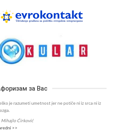
форизам за Вас
ško je razumeti umetnost jer ne potiče ni iz srca ni iz
ozga.
—
Mihajlo Ćirković
aredni >>