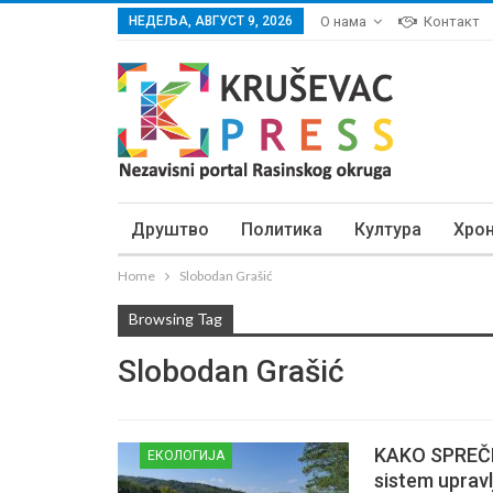
НЕДЕЉА, АВГУСТ 9, 2026
О нама
Контакт
Друштво
Политика
Култура
Хро
Home
Slobodan Grašić
Browsing Tag
Slobodan Grašić
KAKO SPREČI
ЕКОЛОГИЈА
sistem uprav