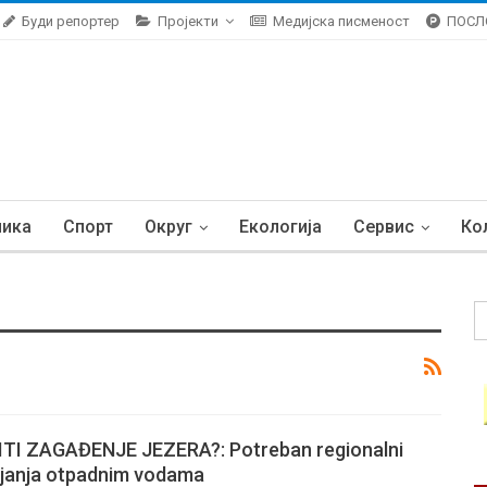
Буди репортер
Пројекти
Медијска писменост
ПОСЛ
ника
Спорт
Округ
Екологија
Сервис
Ко
TI ZAGAĐENJE JEZERA?: Potreban regionalni
ljanja otpadnim vodama