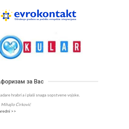
форизам за Вас
ladare hrabri a i plaši snaga sopstvene vojske.
—
Mihajlo Ćirković
aredni >>