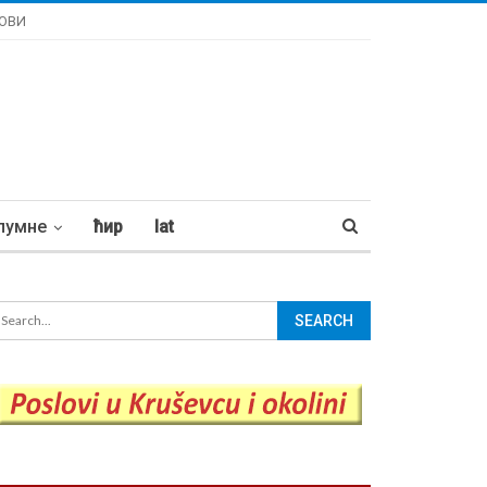
ОВИ
лумне
ћир
lat