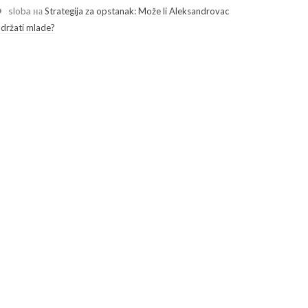
sloba
на
Strategija za opstanak: Može li Aleksandrovac
adržati mlade?