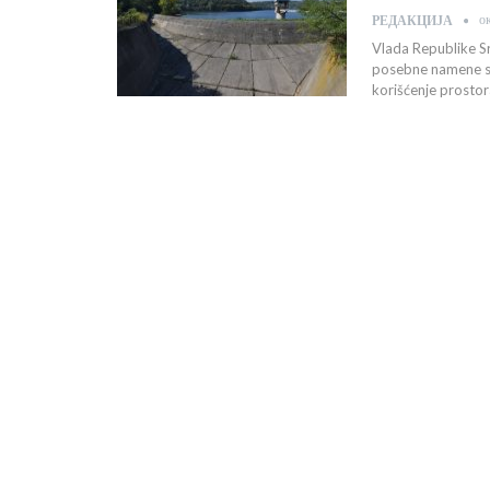
о
РЕДАКЦИЈА
Vlada Republike S
posebne namene sli
korišćenje prostor