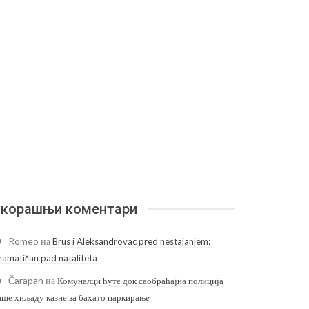
корашњи коментари
Romeo
на
Brus i Aleksandrovac pred nestajanjem:
ramatičan pad nataliteta
Čarapan
на
Комуналци ћуте док саобраћајна полиција
ише хиљаду казне за бахато паркирање