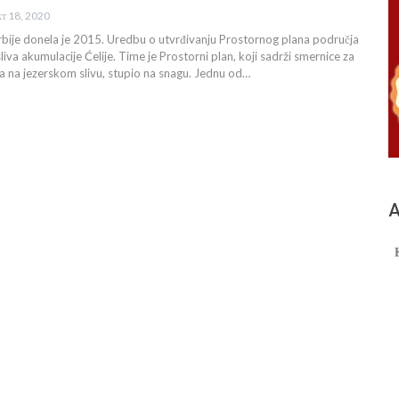
кт 18, 2020
rbije donela je 2015. Uredbu o utvrđivanju Prostornog plana područja
va akumulacije Ćelije. Time je Prostorni plan, koji sadrži smernice za
a na jezerskom slivu, stupio na snagu. Jednu od…
А