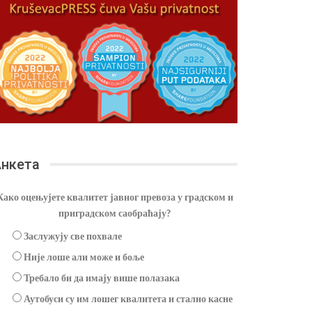
нкета
Како оцењујете квалитет јавног превоза у градском и
приградском саобраћају?
Заслужују све похвале
Није лоше али може и боље
Требало би да имају више полазака
Аутобуси су им лошег квалитета и стално касне