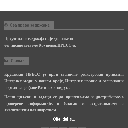
Сва права задржана
Преузимање садржаја није дозвољено
без писане дозволе КрушевацПРЕСС-а.
О нама
Крушевац ПРЕСС је први званично регистрован приватни
Интернет медиј у нашем крају, Интернет новине и регионални
портал за грађане Расинског округа.
Наши циљеви и задаци су да прикупљамо и дистрибуирамо
проверене информације, и бавимо се истраживањем и
аналитичким новинарством.
Čitaj dalje...