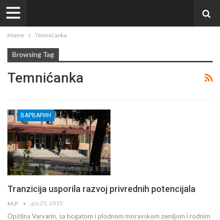
Home
Temnićanka
Browsing Tag
Temnićanka
ВАРВАРИН
Tranzicija usporila razvoj privrednih potencijala
дец 23, 2015
M.P.
Opština Varvarin, sa bogatom i plodnom moravskom zemljom i rodnim