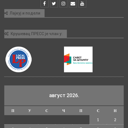
Лајкуј и подели
Крушевац ПРЕСС је члан у:
август 2026.
П
У
С
Ч
П
С
Н
1
2