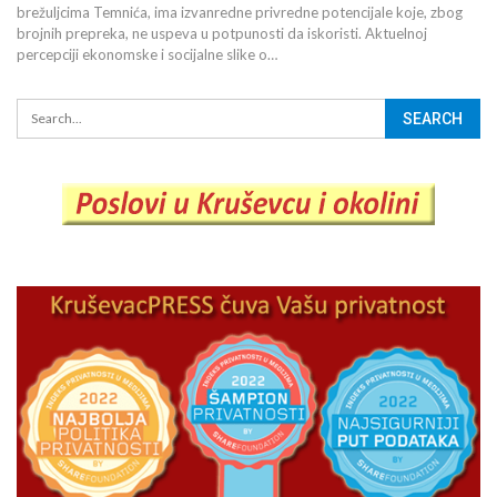
brežuljcima Temnića, ima izvanredne privredne potencijale koje, zbog
brojnih prepreka, ne uspeva u potpunosti da iskoristi. Aktuelnoj
percepciji ekonomske i socijalne slike o…