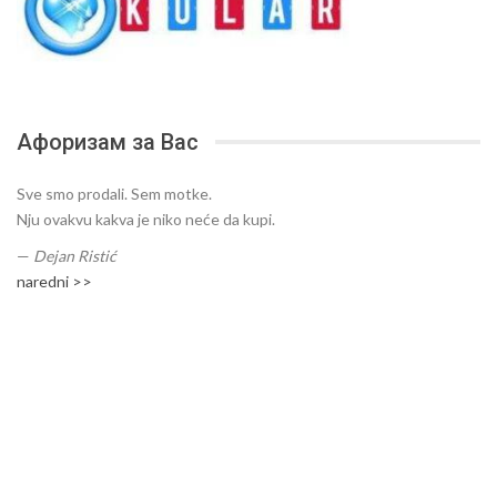
Афоризам за Вас
Sve smo prodali. Sem motke.
Nju ovakvu kakva je niko neće da kupi.
—
Dejan Ristić
naredni >>