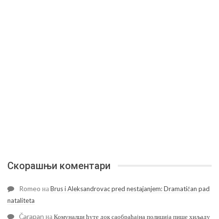
Скорашњи коментари
Romeo
на
Brus i Aleksandrovac pred nestajanjem: Dramatičan pad
nataliteta
Čarapan
на
Комуналци ћуте док саобраћајна полиција пише хиљаду