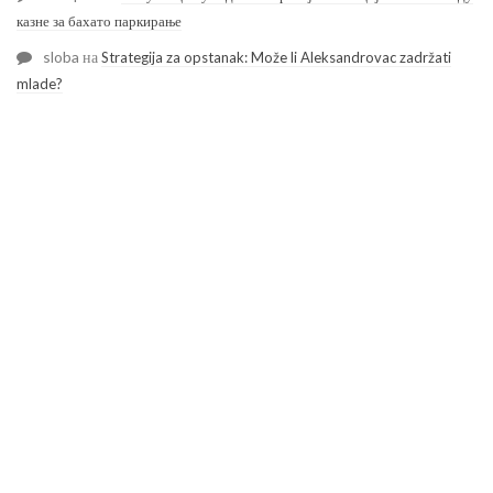
казне за бахато паркирање
sloba
на
Strategija za opstanak: Može li Aleksandrovac zadržati
mlade?