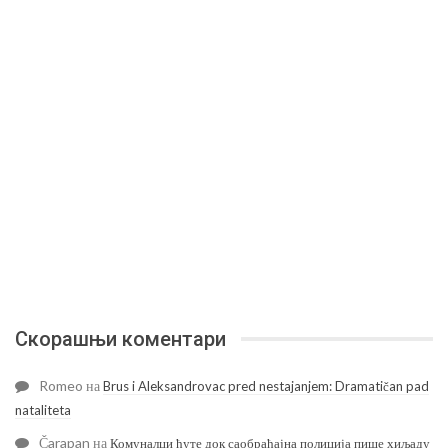
Скорашњи коментари
Romeo
на
Brus i Aleksandrovac pred nestajanjem: Dramatičan pad
nataliteta
Čarapan
на
Комуналци ћуте док саобраћајна полиција пише хиљаду