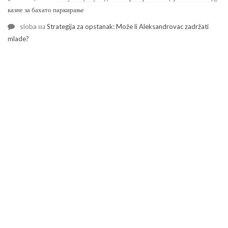
казне за бахато паркирање
sloba
на
Strategija za opstanak: Može li Aleksandrovac zadržati
mlade?