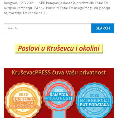
Beograd, 12.3.2021. – SBB kompanija danas je predstavila Total TV
akcijsku kampanju. Svi novi korisnici Total TV usluge mogu da gledaju
najtraženije TV kanale na 2…