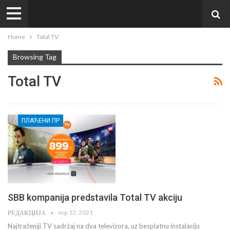
Home
Total TV
Browsing Tag
Total TV
ПЛАЋЕНИ ПР
SBB kompanija predstavila Total TV akciju
мар 12, 2021
РЕДАКЦИЈА
Najtraženiji TV sadržaj na dva televizora, uz besplatnu instalaciju