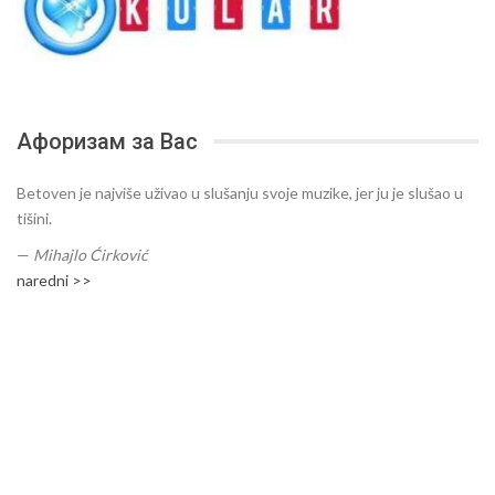
Афоризам за Вас
Betoven je najviše uživao u slušanju svoje muzike, jer ju je slušao u
tišini.
—
Mihajlo Ćirković
naredni >>