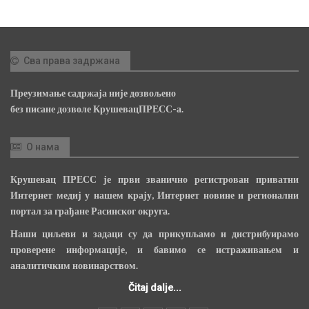
Сва права задржана
Преузимање садржаја није дозвољено
без писане дозволе КрушевацПРЕСС-а.
О нама
Крушевац ПРЕСС је први званично регистрован приватни
Интернет медиј у нашем крају, Интернет новине и регионални
портал за грађане Расинског округа.
Наши циљеви и задаци су да прикупљамо и дистрибуирамо
проверене информације, и бавимо се истраживањем и
аналитичким новинарством.
Čitaj dalje...