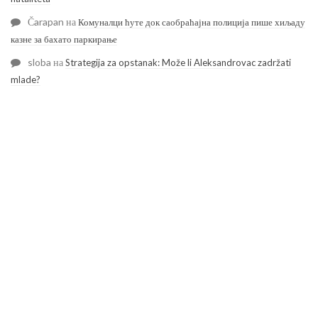
Čarapan
на
Комуналци ћуте док саобраћајна полиција пише хиљаду
казне за бахато паркирање
sloba
на
Strategija za opstanak: Može li Aleksandrovac zadržati
mlade?