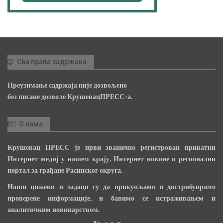
Сва права задржана
Преузимање садржаја није дозвољено
без писане дозволе КрушевацПРЕСС-а.
О нама
Крушевац ПРЕСС је први званично регистрован приватни
Интернет медиј у нашем крају, Интернет новине и регионални
портал за грађане Расинског округа.
Наши циљеви и задаци су да прикупљамо и дистрибуирамо
проверене информације, и бавимо се истраживањем и
аналитичким новинарством.