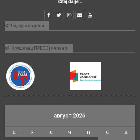
Čitaj dalje...
Лајкуј и подели
Крушевац ПРЕСС је члан у:
август 2026.
П
У
С
Ч
П
С
Н