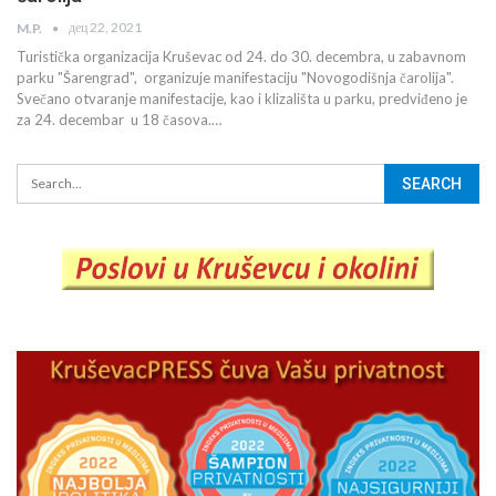
дец 22, 2021
M.P.
Turistička organizacija Kruševac od 24. do 30. decembra, u zabavnom
parku "Šarengrad", organizuje manifestaciju "Novogodišnja čarolija".
Svečano otvaranje manifestacije, kao i klizališta u parku, predviđeno je
za 24. decembar u 18 časova.…