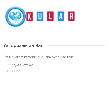
Афоризам за Вас
Šta u svakom kamenu „čuči“ zna samo umetnik.
—
Mihajlo Ćirković
naredni >>