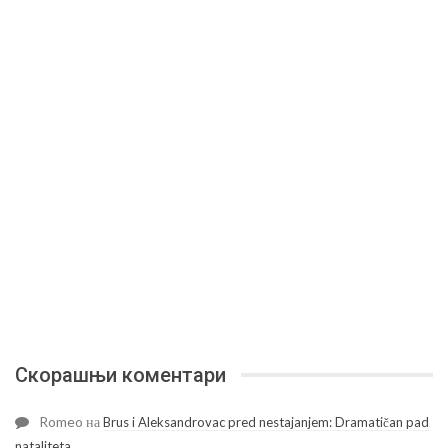
Скорашњи коментари
Romeo
на
Brus i Aleksandrovac pred nestajanjem: Dramatičan pad
nataliteta