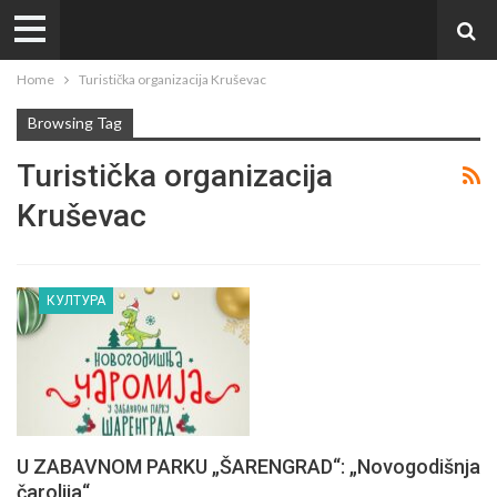
Home
Turistička organizacija Kruševac
Browsing Tag
Turistička organizacija
Kruševac
КУЛТУРА
U ZABAVNOM PARKU „ŠARENGRAD“: „Novogodišnja
čarolija“