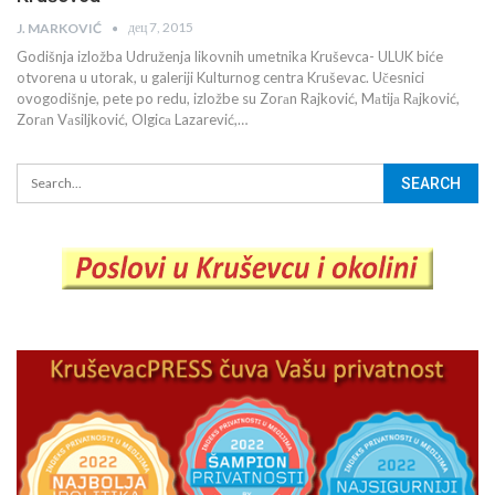
дец 7, 2015
J. MARKOVIĆ
Godišnja izložba Udruženja likovnih umetnika Kruševca- ULUK biće
otvorena u utorak, u galeriji Kulturnog centra Kruševac. Učesnici
ovogodišnje, pete po redu, izložbe su Zorаn Rajković, Mаtijа Rаjković,
Zorаn Vаsiljković, Olgicа Lazarević,…