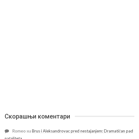
Скорашњи коментари
Romeo
на
Brus i Aleksandrovac pred nestajanjem: Dramatičan pad
nataliteta