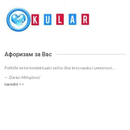
Афоризам за Вас
Politički mrtvi intelektualci večno žive kroz nauku i umetnost…
—
Darko Mihajlović
naredni >>