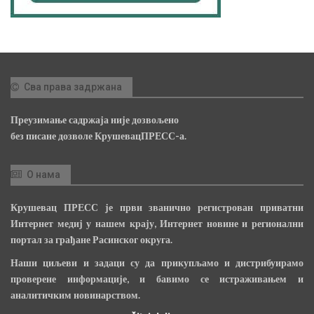
Сва права задржана
Преузимање садржаја није дозвољено
без писане дозволе КрушевацПРЕСС-а.
О нама
Крушевац ПРЕСС је први званично регистрован приватни
Интернет медиј у нашем крају, Интернет новине и регионални
портал за грађане Расинског округа.
Наши циљеви и задаци су да прикупљамо и дистрибуирамо
проверене информације, и бавимо се истраживањем и
аналитичким новинарством.