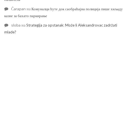
Čarapan
на
Комуналци ћуте док саобраћајна полиција пише хиљаду
казне за бахато паркирање
sloba
на
Strategija za opstanak: Može li Aleksandrovac zadržati
mlade?