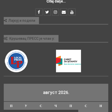
Čitaj dalje...
Лајкуј и подели
Крушевац ПРЕСС је члан у:
август 2026.
П
У
С
Ч
П
С
Н