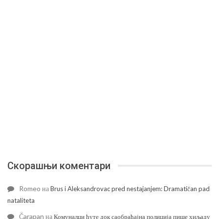
Скорашњи коментари
Romeo
на
Brus i Aleksandrovac pred nestajanjem: Dramatičan pad
nataliteta
Čarapan
на
Комуналци ћуте док саобраћајна полиција пише хиљаду