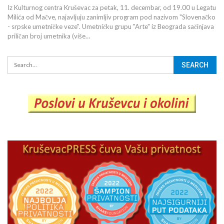
Iz Kulturnog centra Kruševac za petak, 11. decembar, od 19.00 u Legatu
Milića od Mačve, najavljuju zanimljiv program pod nazivom "Slovenačko
- srpske umetničke veze". Umetničku grupu "Arte" iz Beograda sačinjava
priličan broj umetnika (više…