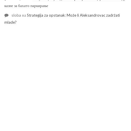
казне за бахато паркирање
sloba
на
Strategija za opstanak: Može li Aleksandrovac zadržati
mlade?