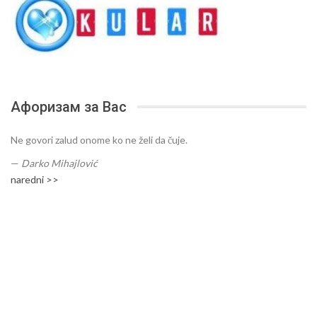
Афоризам за Вас
Ne govori zalud onome ko ne želi da čuje.
—
Darko Mihajlović
naredni >>