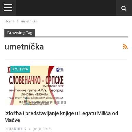
Home
umetnička
Browsing Tag
umetnička
КУЛТУРА
Izložba i predstavljanje knjige u Legatu Milića od
Mačve
дец 8, 2015
РЕДАКЦИЈА