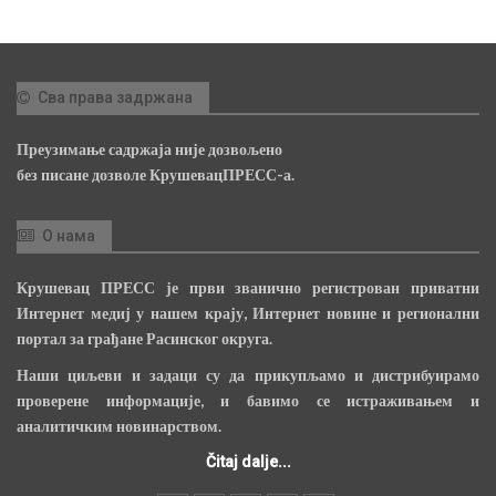
Сва права задржана
Преузимање садржаја није дозвољено
без писане дозволе КрушевацПРЕСС-а.
О нама
Крушевац ПРЕСС је први званично регистрован приватни
Интернет медиј у нашем крају, Интернет новине и регионални
портал за грађане Расинског округа.
Наши циљеви и задаци су да прикупљамо и дистрибуирамо
проверене информације, и бавимо се истраживањем и
аналитичким новинарством.
Čitaj dalje...