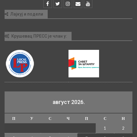
Лајкуј и подели
Крушевац ПРЕСС је члан у:
август 2026.
П
У
С
Ч
П
С
Н
1
2