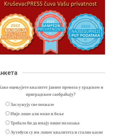
нкета
Како оцењујете квалитет јавног превоза у градском и
приградском саобраћају?
Заслужују све похвале
Није лоше али може и боље
Требало би да имају више полазака
Аутобуси су им лошег квалитета и стално касне