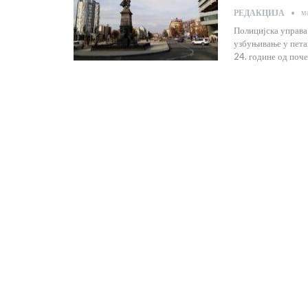
м
РЕДАКЦИЈА
Полицијска управа
узбуњивање у петак
24. године од поче