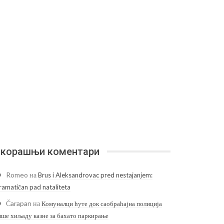
корашњи коментари
Romeo
на
Brus i Aleksandrovac pred nestajanjem:
ramatičan pad nataliteta
Čarapan
на
Комуналци ћуте док саобраћајна полиција
ише хиљаду казне за бахато паркирање