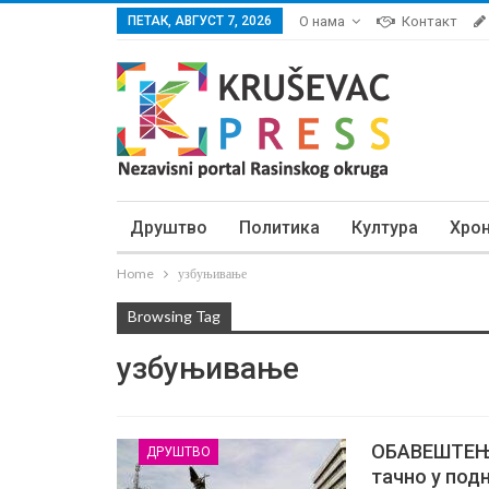
ПЕТАК, АВГУСТ 7, 2026
О нама
Контакт
Друштво
Политика
Култура
Хро
Home
узбуњивање
Browsing Tag
узбуњивање
ОБАВЕШТЕЊЕ:
ДРУШТВО
тачно у подн