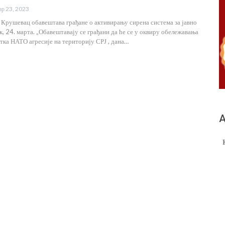
ар 23, 2023
 Крушевац обавештава грађане о активирању сирена система за јавно
, 24. марта. „Обавештавају се грађани да ће се у оквиру обележавања
тка НАТО агресије на територију СРЈ , дана…
А