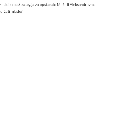
sloba
на
Strategija za opstanak: Može li Aleksandrovac
adržati mlade?