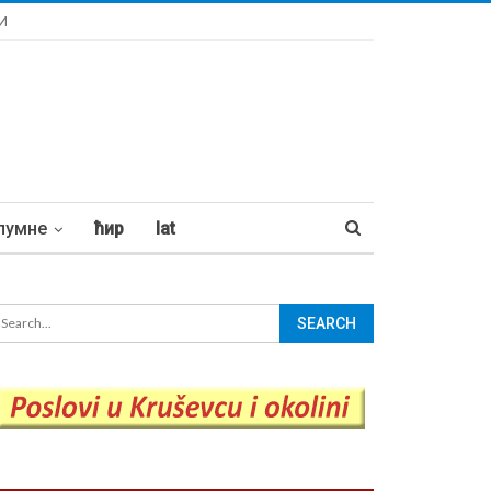
И
лумне
ћир
lat