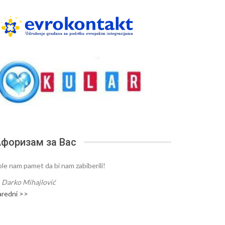
форизам за Вас
ole nam pamet da bi nam zabiberili!
—
Darko Mihajlović
aredni >>