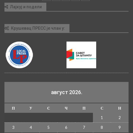
Лајкуј и подели
Крушевац ПРЕСС је члан у:
август 2026.
П
У
С
Ч
П
С
Н
1
2
3
4
5
6
7
8
9