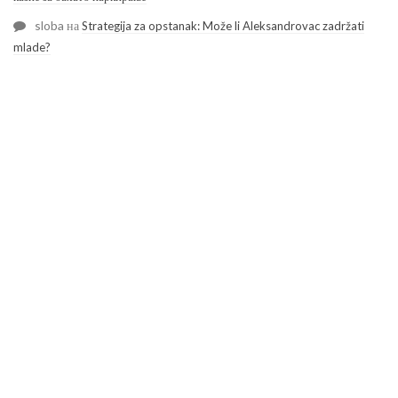
sloba
на
Strategija za opstanak: Može li Aleksandrovac zadržati
mlade?