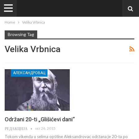
Home
Velika Vrbnica
Browsing Tag
Velika Vrbnica
АЛЕКСАНДРОВАЦ
Održani 20-ti „Glišićevi dani“
окт 26, 2015
РЕДАКЦИЈА
Tokom vikenda u selima opštine Aleksandrovac održana je 20-ta po