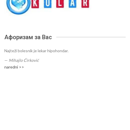
Афоризам за Вас
Najteži bolesnik je lekar hipohondar.
—
Mihajlo Ćirković
naredni >>