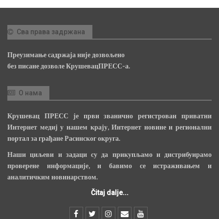
Сва права задржана
Преузимање садржаја није дозвољено
без писане дозволе КрушевацПРЕСС-а.
О нама
Крушевац ПРЕСС је први званично регистрован приватни
Интернет медиј у нашем крају, Интернет новине и регионални
портал за грађане Расинског округа.
Наши циљеви и задаци су да прикупљамо и дистрибуирамо
проверене информације, и бавимо се истраживањем и
аналитичким новинарством.
Čitaj dalje...