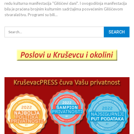
redu kulturna manifestacija "Glišićevi dani". I ovogodišnja manifestacija
bila je praćena brojnim kulturnim sadržajima posvećenim Glišićevom
stvaralaštvu. Programi su bili…