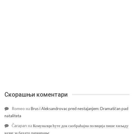
Скорашњи коментари
Romeo
на
Brus i Aleksandrovac pred nestajanjem: Dramatičan pad
nataliteta
Čarapan
на
Комуналци ћуте док саобраћајна полиција пише хиљаду
казне за бахато паркирање