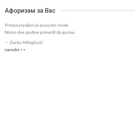
Афоризам за Вас
Pretpostavljeni je povučen čovek.
Nismo dve godine primetili da ga ima.
—
Darko MIhajlović
naredni >>