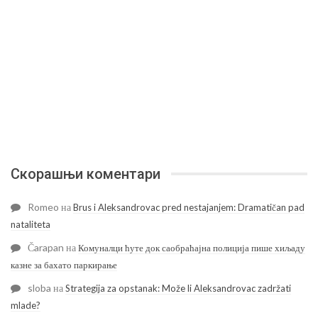
Скорашњи коментари
Romeo
на
Brus i Aleksandrovac pred nestajanjem: Dramatičan pad
nataliteta
Čarapan
на
Комуналци ћуте док саобраћајна полиција пише хиљаду
казне за бахато паркирање
sloba
на
Strategija za opstanak: Može li Aleksandrovac zadržati
mlade?