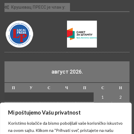
Крушевац ПРЕСС је члан у:
август 2026.
П
У
С
Ч
П
С
Н
1
2
3
4
5
6
7
8
9
Mi poštujemo Vašu privatnost
10
11
12
13
14
15
16
Koristimo kolačiće da bismo poboljšali vaše korisničko iskustvo
17
18
19
20
21
22
23
na ovom sajtu. Klikom na "Prihvati sve", pristajete na našu