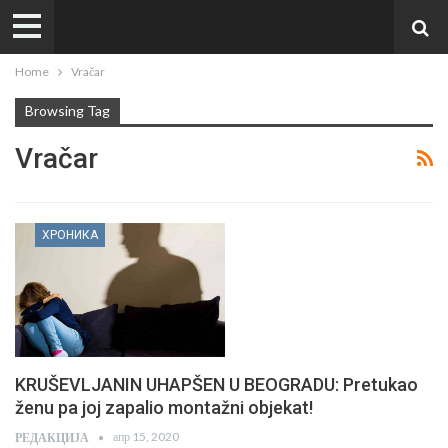
Home
Vračar
Browsing Tag
Vračar
ХРОНИКА
KRUŠEVLJANIN UHAPŠEN U BEOGRADU: Pretukao
ženu pa joj zapalio montažni objekat!
апр 15, 2020
РЕДАКЦИЈА