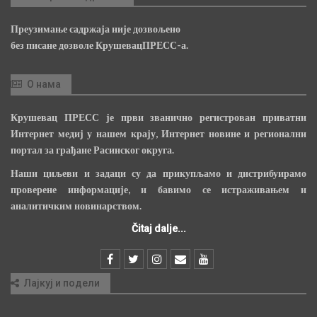
Преузимање садржаја није дозвољено
без писане дозволе КрушевацПРЕСС-а.
О нама
Крушевац ПРЕСС је први званично регистрован приватни
Интернет медиј у нашем крају, Интернет новине и регионални
портал за грађане Расинског округа.
Наши циљеви и задаци су да прикупљамо и дистрибуирамо
проверене информације, и бавимо се истраживањем и
аналитичким новинарством.
Čitaj dalje...
Лајкуј и подели