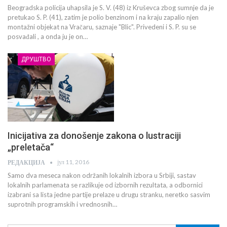
Beogradska policija uhapsila je S. V. (48) iz Kruševca zbog sumnje da je
pretukao S. P. (41), zatim je polio benzinom i na kraju zapalio njen
montažni objekat na Vračaru, saznaje "Blic". Privedeni i S. P. su se
posvađali , a onda ju je on…
ДРУШТВО
Inicijativa za donošenje zakona o lustraciji
„preletača“
јул 11, 2016
РЕДАКЦИЈА
Samo dva meseca nakon održanih lokalnih izbora u Srbiji, sastav
lokalnih parlamenata se razlikuje od izbornih rezultata, a odbornici
izabrani sa lista jedne partije prelaze u drugu stranku, neretko sasvim
suprotnih programskih i vrednosnih…