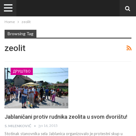
Home
zeolit
Browsing Tag
zeolit
ДРУШТВО
Jablaničani protiv rudnika zeolita u svom dvorištu!
јул 16, 2015
S. MILENKOVIĆ
Stotinak stanovnika sela Jablanica organizovalo je protestni skup u