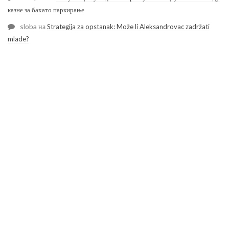
казне за бахато паркирање
sloba
на
Strategija za opstanak: Može li Aleksandrovac zadržati
mlade?