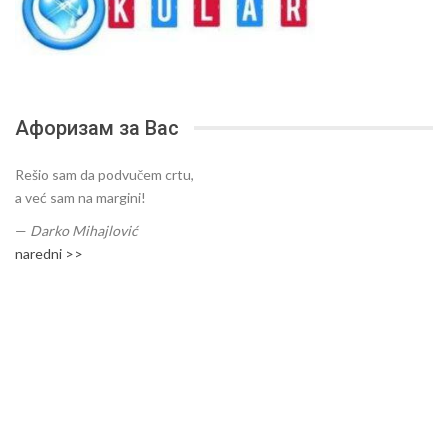
Афоризам за Вас
Rešio sam da podvučem crtu,
a već sam na margini!
—
Darko Mihajlović
naredni >>