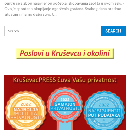
centru sela zbog najavljenog početka iskopavanja zeolita u ovom selu. -
Ovo je spontano okupljanje ogorčenih građana. Svakog dana pratimo
situaciju i imamo dežurstvo. U…