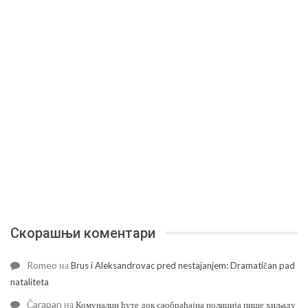
Скорашњи коментари
Romeo
на
Brus i Aleksandrovac pred nestajanjem: Dramatičan pad
nataliteta
Čarapan
на
Комуналци ћуте док саобраћајна полиција пише хиљаду