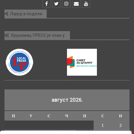
Лајкуј и подели
Крушевац ПРЕСС је члан у:
август 2026.
П
У
С
Ч
П
С
Н
1
2