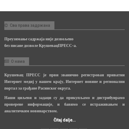
Сва права задржана
Преузимање садржаја није дозвољено
без писане дозволе КрушевацПРЕСС-а.
О нама
Крушевац ПРЕСС је први званично регистрован приватни
Интернет медиј у нашем крају, Интернет новине и регионални
портал за грађане Расинског округа.
Наши циљеви и задаци су да прикупљамо и дистрибуирамо
проверене информације, и бавимо се истраживањем и
аналитичким новинарством.
Čitaj dalje...