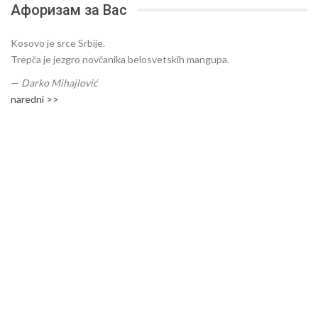
Афоризам за Вас
Kosovo je srce Srbije.
Trepča je jezgro novčanika belosvetskih mangupa.
—
Darko Mihajlović
naredni >>