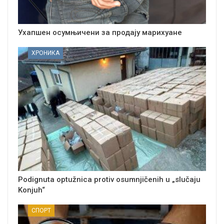
Ухапшен осумњичени за продају марихуане
ХРОНИКА
Podignuta optužnica protiv osumnjičenih u „slučaju
Konjuh“
СПОРТ