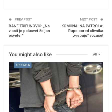
PREV POST
NEXT POST
BANE TRIFUNOVIĆ: „Na
KOMUNALNA PATROLA:
vlasti je polusvet željan
Rupe pored slivnika
osvete!“
„vrebaju“ vozače!
You might also like
All
ХРОНИКА