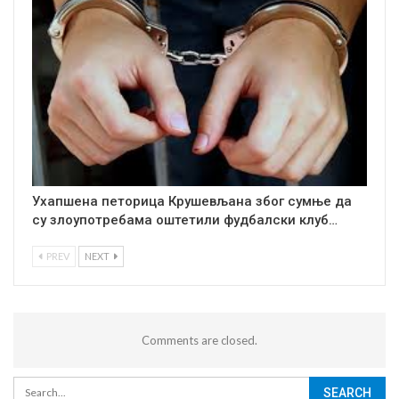
Ухапшена петорица Крушевљана због сумње да
су злоупотребама оштетили фудбалски клуб…
PREV
NEXT
Comments are closed.