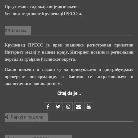
Преузимање садржаја није дозвољено
без писане дозволе КрушевацПРЕСС-а.
О нама
Крушевац ПРЕСС је први званично регистрован приватни
Интернет медиј у нашем крају, Интернет новине и регионални
портал за грађане Расинског округа.
Наши циљеви и задаци су да прикупљамо и дистрибуирамо
проверене информације, и бавимо се истраживањем и
аналитичким новинарством.
Čitaj dalje...
Лајкуј и подели