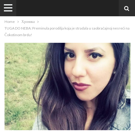
Home
Хроника
TUGA DO NEBA: Preminula porodilja koja je stradala u saobraćajnoj nesreći na
Čokotinom brdu!