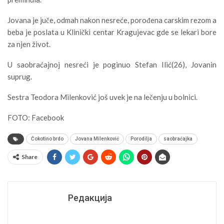
Jovana je juče, odmah nakon nesreće, porođena carskim rezom a
beba je poslata u Klinički centar Kragujevac gde se lekari bore
za njen život.
U saobraćajnoj nesreći je poginuo Stefan Ilić(26), Jovanin
suprug.
Sestra Teodora Milenković još uvek je na lečenju u bolnici.
FOTO: Facebook
Čokotino brdo
Jovana Milenković
Porodilja
saobraćajka
Share
Редакција