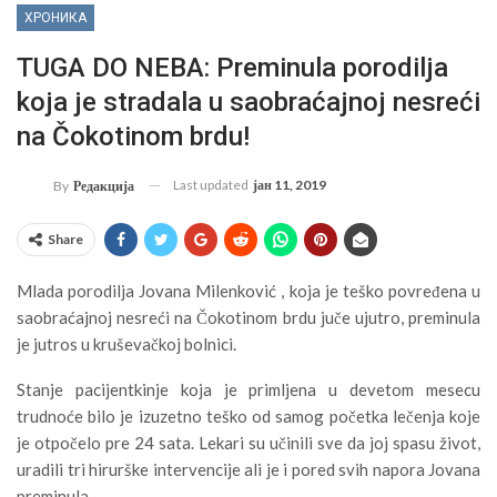
ХРОНИКА
TUGA DO NEBA: Preminula porodilja
koja je stradala u saobraćajnoj nesreći
na Čokotinom brdu!
Last updated
јан 11, 2019
By
Редакција
Share
Mlada porodilja Jovana Milenković , koja je teško povređena u
saobraćajnoj nesreći na Čokotinom brdu juče ujutro, preminula
je jutros u kruševačkoj bolnici.
Stanje pacijentkinje koja je primljena u devetom mesecu
trudnoće bilo je izuzetno teško od samog početka lečenja koje
je otpočelo pre 24 sata. Lekari su učinili sve da joj spasu život,
uradili tri hirurške intervencije ali je i pored svih napora Jovana
preminula.