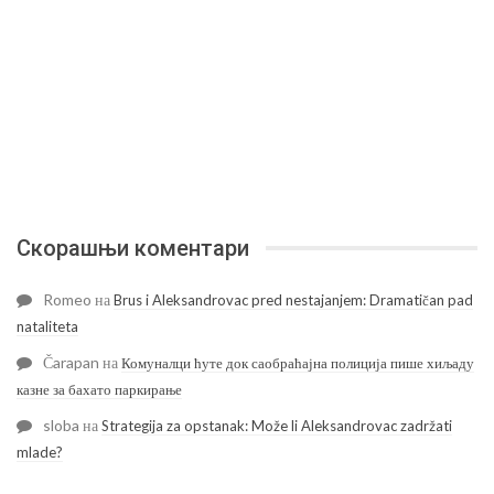
Скорашњи коментари
Romeo
на
Brus i Aleksandrovac pred nestajanjem: Dramatičan pad
nataliteta
Čarapan
на
Комуналци ћуте док саобраћајна полиција пише хиљаду
казне за бахато паркирање
sloba
на
Strategija za opstanak: Može li Aleksandrovac zadržati
mlade?