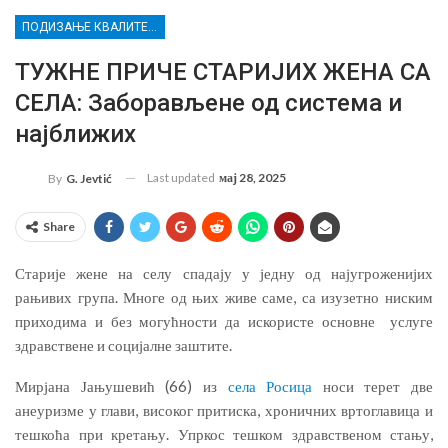
ПОДИЗАЊЕ КВАЛИТЕТА УСЛУГА СОЦИЈАЛНЕ ЗАШТИТЕ РАЊИВИХ ГРУПА У КРУШЕВЦУ
ТУЖНЕ ПРИЧЕ СТАРИЈИХ ЖЕНА СА
СЕЛА: Заборављене од система и
најближих
Last updated
мај 28, 2025
By
G. Jevtić
Share
Старије жене на селу спадају у једну од најугроженијих
рањивих група. Многе од њих живе саме, са изузетно ниским
приходима и без могућности да искористе основне услуге
здравствене и социјалне заштите.
Мирјана Јањушевић (66) из
села Росица
носи терет две
анеуризме у глави, високог притиска, хроничних вртоглавица и
тешкоћа при кретању. Упркос тешком здравственом стању,