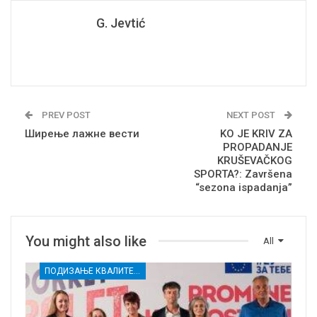
G. Jevtić
PREV POST
NEXT POST
Ширење лажне вести
KO JE KRIV ZA
PROPADANJE
KRUŠEVAČKOG
SPORTA?: Završena
“sezona ispadanja”
You might also like
All
ПОДИЗАЊЕ КВАЛИТЕТА УСЛУГА СОЦИЈАЛНЕ ЗАШТИТЕ РАЊИВИХ ГРУПА У КРУШЕВЦУ