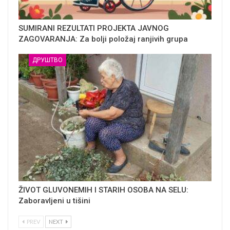
SUMIRANI REZULTATI PROJEKTA JAVNOG
ZAGOVARANJA: Za bolji položaj ranjivih grupa
ДРУШТВО
ŽIVOT GLUVONEMIH I STARIH OSOBA NA SELU:
Zaboravljeni u tišini
PREV
NEXT