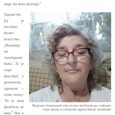
овде, па нека причају.
“
Здравство
јој је
посебно
болно
искуство.
„
Називају
ме
‘шлогирана
баба’. То је
сада
приступ у
домовима
здравља —
само кажу:
‘То је ваш
Мирјана Јањушевић има велике проблеме да сотаври
проблем, не
своја права из области здравствене заштите
наш’.“ Чак и