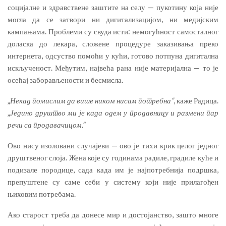
социјалне и здравствене заштите на селу — пукотину која није
могла да се затвори ни дигитализацијом, ни медијским
кампањама. Проблеми су свуда исти: немогућност самосталног
доласка до лекара, сложене процедуре заказивања преко
интернета, одсуство помоћи у кући, готово потпуна дигитална
искљученост. Међутим, највећа рана није материјална — то је
осећај заборављености и бесмисла.
„
Некад помислим да више ником нисам потребна“
, каже Радица.
„
Једино друштво ми је када одем у продавницу и размени пар
речи са продавачицом.“
Ово нису изоловани случајеви — ово је тихи крик целог једног
друштвеног слоја. Жена које су годинама радиле, градиле куће и
подизале породице, сада када им је најпотребнија подршка,
препуштене су саме себи у систему који није прилагођен
њиховим потребама.
Ако старост треба да донесе мир и достојанство, зашто многе