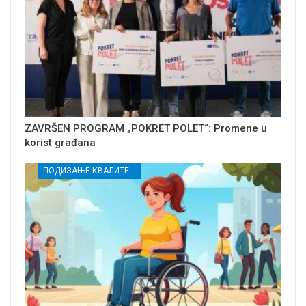
ZAVRŠEN PROGRAM „POKRET POLET“: Promene u
korist građana
ПОДИЗАЊЕ КВАЛИТЕТА УСЛУГА СОЦИЈАЛНЕ ЗАШТИТЕ РАЊИВИХ ГРУПА У КРУШЕВЦУ