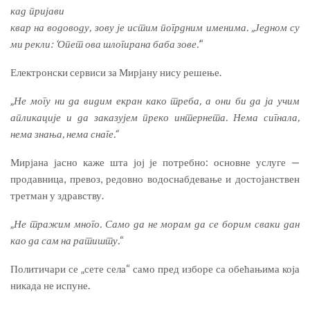
кад пријави
квар на водоводу, зову је истим погрдним именима. „Једном су
ми рекли: ‘Опет ова шлогирана баба зове.’
“
Електронски сервиси за Мирјану нису решење.
„
Не могу ни да видим екран како треба, а они би да ја учим
апликације и да заказујем преко интернета. Нема сигнала,
нема знања, нема снаге.“
Мирјана јасно каже шта јој је потребно: основне услуге —
продавница, превоз, редовно водоснабдевање и достојанствен
третман у здравству.
„
Не тражим много. Само да не морам да се борим сваки дан
као да сам на ратишту.
“
Политичари се „сете села“ само пред изборе са обећањима која
никада не испуне.