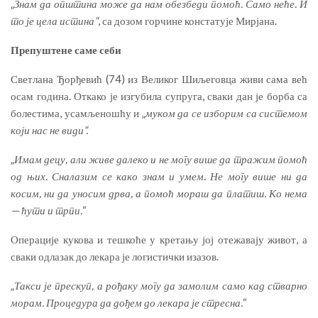
„
Знам да општина може да нам обезбеди помоћ. Само неће. И
то је цела истина“
, са дозом горчине констатује Мирјана.
Препуштен
е
сам
е
себи
Светлана Ђорђевић (74) из Великог Шиљеговца живи сама већ
осам година. Откако је изгубила супруга, сваки дан је борба са
болестима, усамљеношћу и „
муком да се изборим са системом
који нас не види“.
„
Имам децу, али живе далеко и не могу више да тражим помоћ
од њих. Сналазим се како знам и умем. Не могу више ни да
косим, ни да уносим дрва, а помоћ мораш да платиш. Ко нема
— ћути и трпи.
“
Операције кукова и тешкоће у кретању јој отежавају живот, а
сваки одлазак до лекара је логистички изазов.
„
Такси је прескуп, а рођаку могу да замолим само кад стварно
морам. Процедура да дођем до лекара је стресна.
“