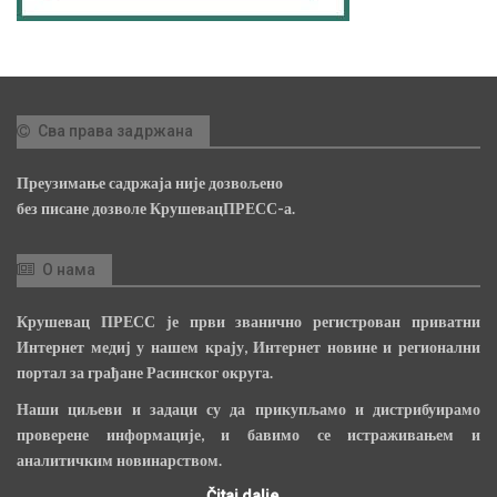
Сва права задржана
Преузимање садржаја није дозвољено
без писане дозволе КрушевацПРЕСС-а.
О нама
Крушевац ПРЕСС је први званично регистрован приватни
Интернет медиј у нашем крају, Интернет новине и регионални
портал за грађане Расинског округа.
Наши циљеви и задаци су да прикупљамо и дистрибуирамо
проверене информације, и бавимо се истраживањем и
аналитичким новинарством.
Čitaj dalje...