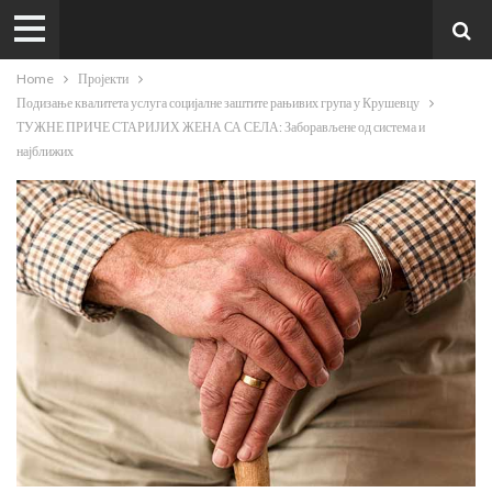
Home
Пројекти
Подизање квалитета услуга социјалне заштите рањивих група у Крушевцу
ТУЖНЕ ПРИЧЕ СТАРИЈИХ ЖЕНА СА СЕЛА: Заборављене од система и
најближих