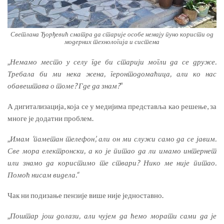
Светлана Ђорђевић сматра да старије особе немају пуно користи од
модерних технологија и система
„
Немамо место у селу где би старији могли да се друже.
Требала би ми нека жена, геронтодомаћица, али ко нас
обавештава о томе? Где да знам?
“
А дигитализација, која се у медијима представља као решење, за
многе је додатни проблем.
„
Имам ‘паметан телефон’, али он ми служи само да се јавим.
Све мора електронски, а ко је питао да ли имамо интернет
или знамо да користимо те ствари? Нико ме није питао.
Помоћ нисам видела.“
Чак ни подизање пензије више није једноставно.
„
Поштар још долази, али чујем да ћемо морати сами да је