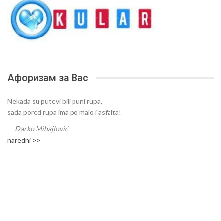
Афоризам за Вас
Nekada su putevi bili puni rupa,
sada pored rupa ima po malo i asfalta!
—
Darko Mihajlović
naredni >>