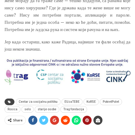
жене морају да га траже саме — тешко ходајући, са ранама које
нису само хируршке? Где је држава када те жене више не могу
саме? Нису им потребни портали, апликације и пароле.
Потребна им је једна особа — неко ко ће доћи, питати, помоћи.
Потребна им је људска рука и систем који рачуна и на њих.
Јер када остариш, како каже Радица, највише ти фали осећај да
још неком значиш.
Centar za socijalnu politiku
EUzaTEBE
KoRSE
PokretPolet
Rosica
selo
starije osobe
Trag fondacija
Share