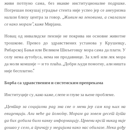
живи потпуно сама, без икакве институционалне подршке.
Погрешан покушај уградње стента није успео јер се анеуризма
налази близу центра за говор. „
Живим на лековима, а сналазим
се како морам“
, каже Мирјана.
Новац од инвалидске пензије не покрива ни основне животне
трошкове. Превоз до здравствених установа у Крушевцу,
Рибарској Бањи или Великом Шиљеговцу мора сама да плати. У
селу нема аутобуса, нема ни продавнице. За хлеб или лек мора
да моли комшије — и то плаћа. „Добри људи помогну, али ништа
није бесплатно.“
Б
орба са здравственим и системским препрекама
Институције су, како каже, слепе и глуве за њене проблеме.
„
Центар за социјални рад зна све о мени јер сам код њих на
евиденцији. Али неће да помогну. Морам да зовем десет пута
да бих добила било какву информацију. Црвени крст никад није
дошао у село, а причају у медијима како нас обилазе. Нека дођу