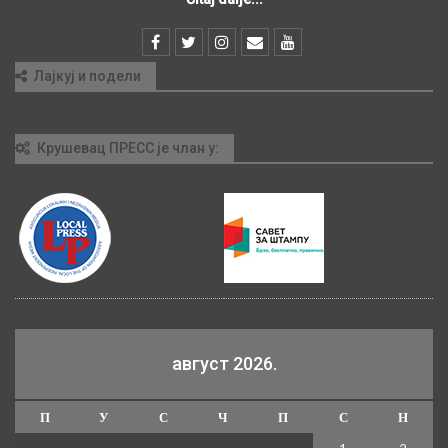
Лајкуј и подели
Крушевац ПРЕСС је члан у:
август 2026.
П
У
С
Ч
П
С
Н