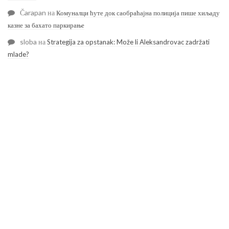
Čarapan
на
Комуналци ћуте док саобраћајна полиција пише хиљаду
казне за бахато паркирање
sloba
на
Strategija za opstanak: Može li Aleksandrovac zadržati
mlade?