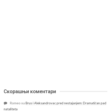
Скорашњи коментари
Romeo
на
Brus i Aleksandrovac pred nestajanjem: Dramatičan pad
nataliteta