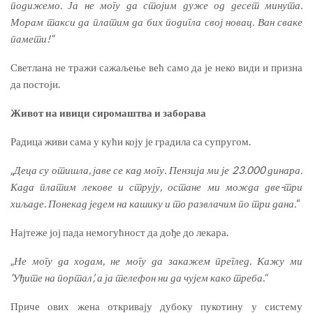
подижемо. Ја не могу да стојим дуже од десет минута.
Морам такси да платим да бих подигла свој новац. Ван сваке
памети!“
Светлана не тражи сажаљење већ само да је неко види и призна
да постоји.
Ж
ивот на ивици сиромаштва и заборава
Радица живи сама у кући коју је градила са супругом.
„
Деца су отишла, јаве се кад могу. Пензија ми је 23.000 динара.
Када платим лекове и струју, остане ми можда две-три
хиљаде. Понекад једем на кашику и то развлачим по три дана.
“
Најтеже јој пада немогућност да дође до лекара.
„
Не могу да ходам, не могу да закажем преглед. Кажу ми
‘Уђите на портал’, а ја телефон ни да чујем како треба.“
Приче ових жена откривају дубоку пукотину у систему