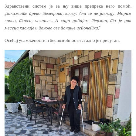
Здравствени систем је за њу више препрека него помоћ.
„
Закажите преко телефона, кажу. Али се не јављају. Морам
лично, такси, чекање… А када добијем термин, то је два
месеца касније и поново све почиње испочетка.“
Осећај усамљености и беспомоћности стално је присутан.