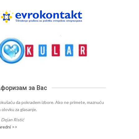
форизам за Вас
okušaću da pokradem izbore. Ako ne primete, maznuću
m olovku za glasanje.
—
Dejan Ristić
aredni >>