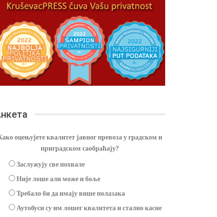
нкета
Како оцењујете квалитет јавног превоза у градском и
приградском саобраћају?
Заслужују све похвале
Није лоше али може и боље
Требало би да имају више полазака
Аутобуси су им лошег квалитета и стално касне