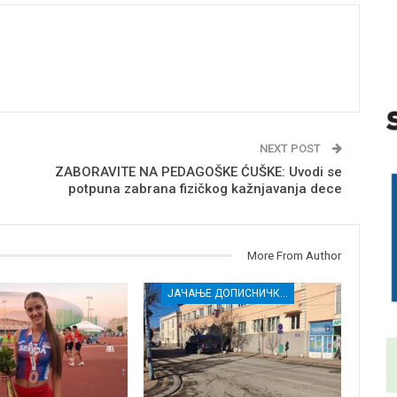
NEXT POST
ZABORAVITE NA PEDAGOŠKE ĆUŠKE: Uvodi se
potpuna zabrana fizičkog kažnjavanja dece
More From Author
ЈАЧАЊЕ ДОПИСНИЧКЕ МРЕЖЕ НЕЗАВИСНИХ МЕДИЈА У РАСИНСКОМ ОКРУГУ