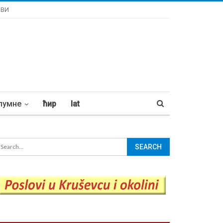
ОВИ
лумне
ћир
lat