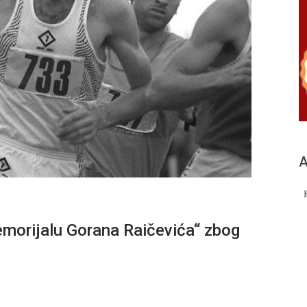
А
morijalu Gorana Raičevića“ zbog