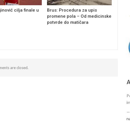
inović cilja finale u
Brus: Procedura za upis
promene pola – Od medicinske
potvrde do matičara
ents are closed.
А
P
i
n