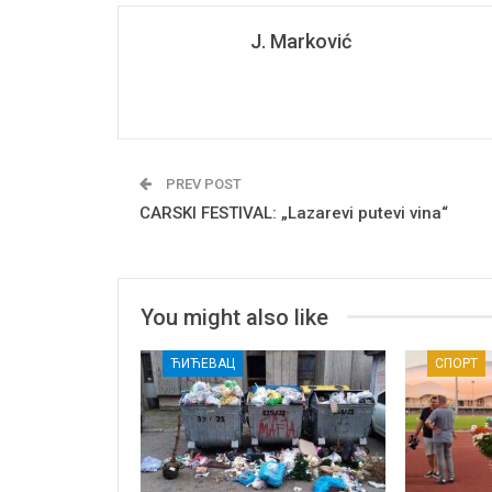
J. Marković
PREV POST
CARSKI FESTIVAL: „Lazarevi putevi vina“
You might also like
ЋИЋЕВАЦ
СПОРТ