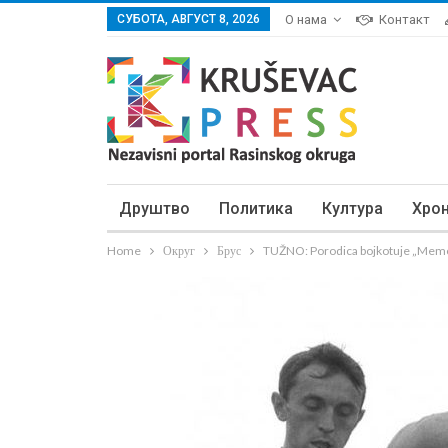
СУБОТА, АВГУСТ 8, 2026
О нама
Контакт
Друштво
Политика
Култура
Хро
Home
Округ
Брус
TUŽNO: Porodica bojkotuje „Memori