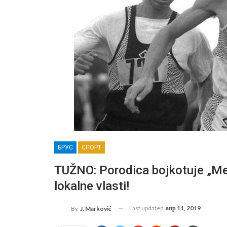
БРУС
СПОРТ
TUŽNO: Porodica bojkotuje „Me
lokalne vlasti!
Last updated
апр 11, 2019
By
J. Marković