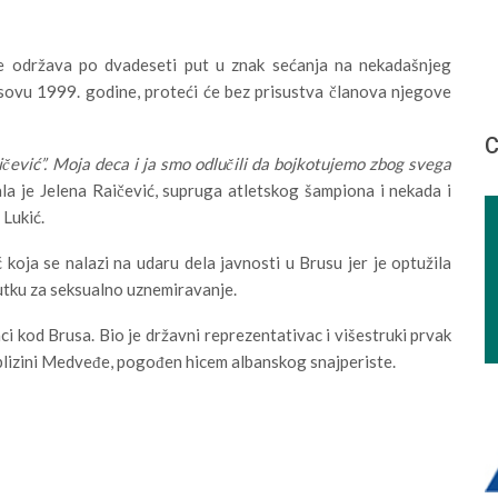
se održava po dvadeseti put u znak sećanja na nekadašnjeg
sovu 1999. godine, proteći će bez prisustva članova njegove
С
čević”. Moja deca i ja smo odlučili da bojkotujemo zbog svega
ala je Jelena Raičević, supruga atletskog šampiona i nekada i
 Lukić.
 koja se nalazi na udaru dela javnosti u Brusu jer je optužila
utku za seksualno uznemiravanje.
ci kod Brusa. Bio je državni reprezentativac i višestruki prvak
 blizini Medveđe, pogođen hicem albanskog snajperiste.