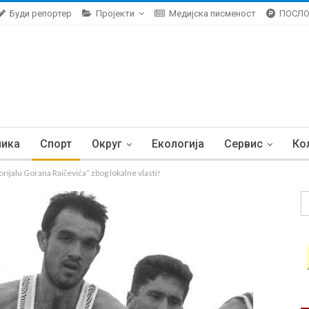
Буди репортер
Пројекти
Медијска писменост
ПОСЛ
ника
Спорт
Округ
Екологија
Сервис
Ко
jalu Gorana Raičevića“ zbog lokalne vlasti!