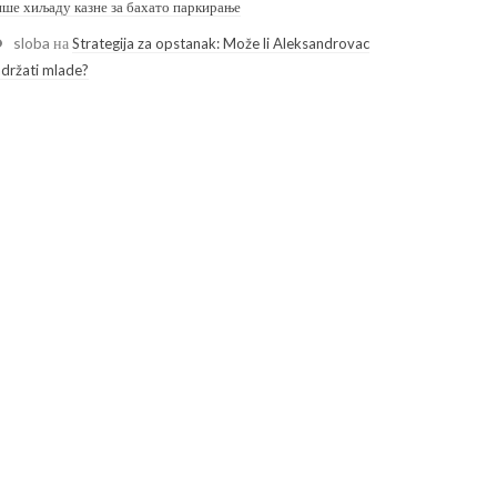
ише хиљаду казне за бахато паркирање
sloba
на
Strategija za opstanak: Može li Aleksandrovac
adržati mlade?