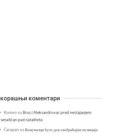
корашњи коментари
Romeo
на
Brus i Aleksandrovac pred nestajanjem:
ramatičan pad nataliteta
Čarapan
на
Комуналци ћуте док саобраћајна полиција