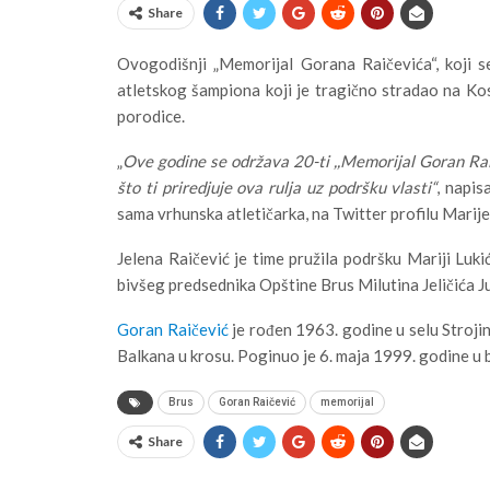
Share
Ovogodišnji „Memorijal Gorana Raičevića“, koji 
atletskog šampiona koji je tragično stradao na Ko
porodice.
„
Ove godine se održava 20-ti ,,Memorijal Goran Rai
što ti priredjuje ova rulja uz podršku vlasti“
, napis
sama vrhunska atletičarka, na Twitter profilu Marije
Jelena Raičević je time pružila podršku Mariji Lukić
bivšeg predsednika Opštine Brus Milutina Jeličića J
Goran Raičević
je rođen 1963. godine u selu Strojin
Balkana u krosu. Poginuo je 6. maja 1999. godine u
Brus
Goran Raičević
memorijal
Share