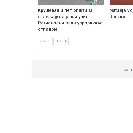
Крушевац и пет општина
Natalija Voj
стављају на јавни увид
Judžinu
Регионални план управљања
отпадом
PREV
NEXT
Comm