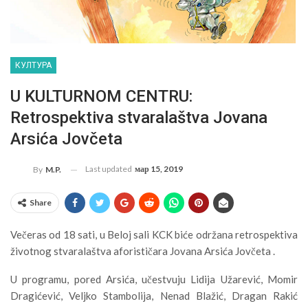
КУЛТУРА
U KULTURNOM CENTRU:
Retrospektiva stvaralaštva Jovana
Arsića Jovčeta
Last updated
мар 15, 2019
By
M.P.
Share
Večeras od 18 sati, u Beloj sali KCK biće održana retrospektiva
životnog stvaralaštva aforističara Jovana Arsića Jovčeta .
U programu, pored Arsića, učestvuju Lidija Užarević, Momir
Dragićević, Veljko Stambolija, Nenad Blažić, Dragan Rakić