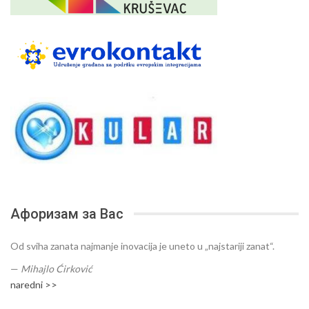
Афоризам за Вас
Od sviha zanata najmanje inovacija je uneto u „najstariji zanat“.
—
Mihajlo Ćirković
naredni >>