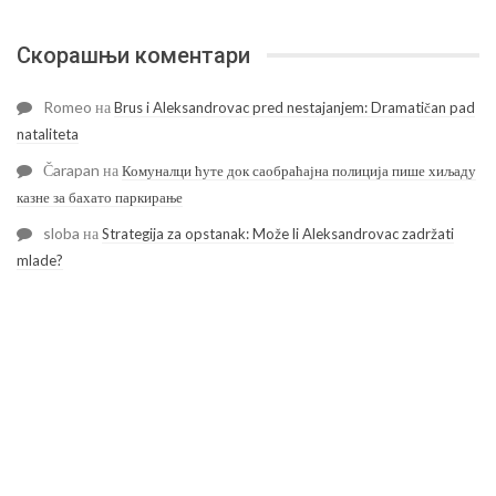
Скорашњи коментари
Romeo
на
Brus i Aleksandrovac pred nestajanjem: Dramatičan pad
nataliteta
Čarapan
на
Комуналци ћуте док саобраћајна полиција пише хиљаду
казне за бахато паркирање
sloba
на
Strategija za opstanak: Može li Aleksandrovac zadržati
mlade?