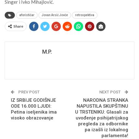
Singer i Ivko Mihajlović.
aforističar
Jovan Arsić Jovče
retrospektiva
Share
M.P.
PREV POST
NEXT POST
IZ SRBIJE GODIŠNJE
NARODNA STRANKA
ODE 16.000 LJUDI:
NAPUSTILA SKUPŠTINU
Petina iseljenika ima
U TRSTENIKU: Glasali za
visoko obrazovanje
uvođenje psihijatrijskog
pregleda za odbornike
pa izašli iz lokalnog
parlamenta!