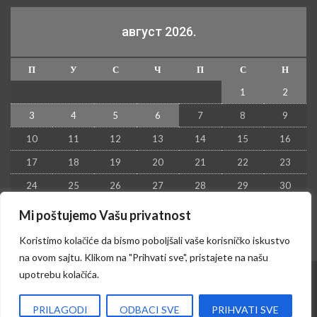
август 2026.
П
У
С
Ч
П
С
Н
1
2
3
4
5
6
7
8
9
10
11
12
13
14
15
16
17
18
19
20
21
22
23
24
25
26
27
28
29
30
31
Mi poštujemo Vašu privatnost
« јул
Koristimo kolačiće da bismo poboljšali vaše korisničko iskustvo
na ovom sajtu. Klikom na "Prihvati sve", pristajete na našu
upotrebu kolačića.
© 2026 - Kruševac PRESS. Sva prava zadržana.
PRILAGODI
ODBACI SVE
PRIHVATI SVE
Izrada sajta i hosting:
Hosting-Srbija