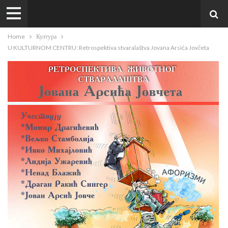
Home
Култура
U KULTURNOM CENTRU: Retrospektiva stvaralaštva Jovana Arsića Jovčeta