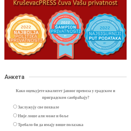
Анкета
Како оцењујете квалитет јавног превоза у градском и
приградском саобраћају?
Заслужују све похвале
Није лоше али може и боље
Требало би да имају више полазака