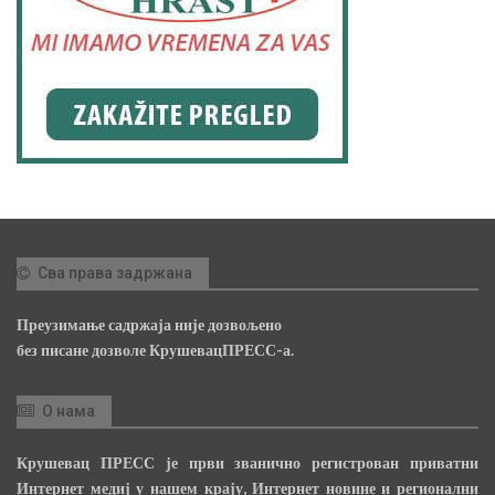
Сва права задржана
Преузимање садржаја није дозвољено
без писане дозволе КрушевацПРЕСС-а.
О нама
Крушевац ПРЕСС је први званично регистрован приватни
Интернет медиј у нашем крају, Интернет новине и регионални