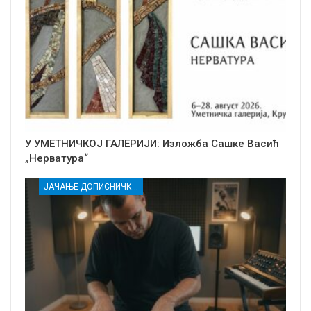
У УМЕТНИЧКОЈ ГАЛЕРИЈИ: Изложба Сашке Васић
„Нерватура“
ЈАЧАЊЕ ДОПИСНИЧКЕ МРЕЖЕ НЕЗАВИСНИХ МЕДИЈА У РАСИНСКОМ ОКРУГУ