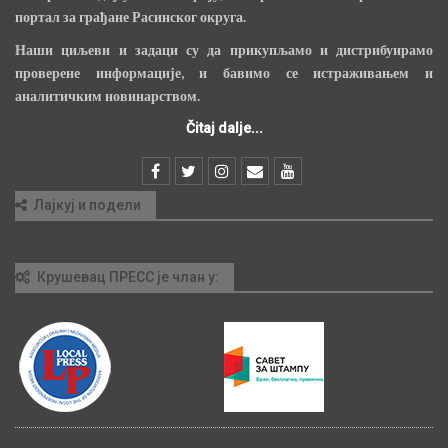
портал за грађане Расинског округа.
Наши циљеви и задаци су да прикупљамо и дистрибуирамо
проверене информације, и бавимо се истраживањем и
аналитичким новинарством.
Čitaj dalje...
Лајкуј и подели
Крушевац ПРЕСС је члан у: