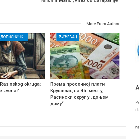
Milomir Marić „Vitez od Čarapanije“
More From Author
ЈАЧАЊЕ ДОПИСНИЧКЕ МРЕЖЕ НЕЗАВИСНИХ МЕДИЈА У РАСИНСКОМ ОКРУГУ
ЋИЋЕВАЦ
 Rasinskog okruga:
Према просечној плати
А
e zvona?
Крушевац на 45. месту,
Расински округ у „доњем
P
дому“
d
n