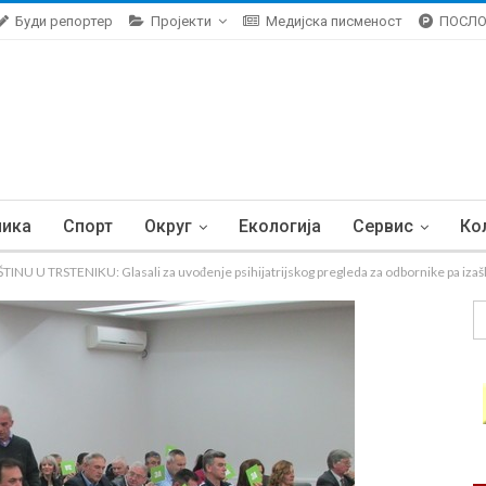
Буди репортер
Пројекти
Медијска писменост
ПОСЛ
ника
Спорт
Округ
Екологија
Сервис
Ко
 TRSTENIKU: Glasali za uvođenje psihijatrijskog pregleda za odbornike pa izašli 