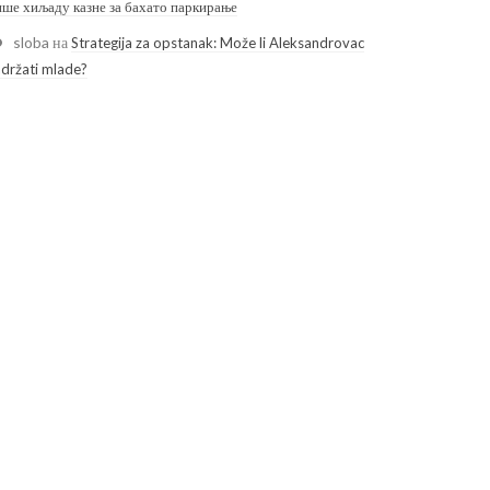
ише хиљаду казне за бахато паркирање
sloba
на
Strategija za opstanak: Može li Aleksandrovac
adržati mlade?