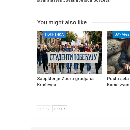
stvaralaštva Jovana Arsića Jovčeta
You might also like
ПОЛИТИКА
Saopštenje Zbora gradjana
Pusta sela
Kruševca
Kome zvon
PREV
NEXT