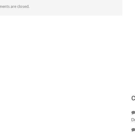
ents are closed.
С
D