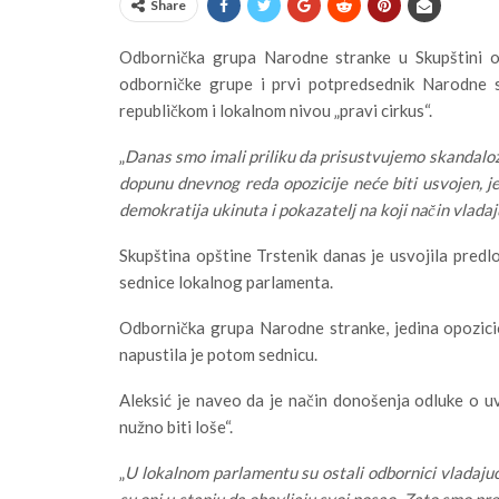
Share
Odbornička grupa Narodne stranke u Skupštini op
odborničke grupe i prvi potpredsednik Narodne s
republičkom i lokalnom nivou „pravi cirkus“.
„
Danas smo imali priliku da prisustvujemo skandaloz
dopunu dnevnog reda opozicije neće biti usvojen, jer
demokratija ukinuta i pokazatelj na koji način vlad
Skupština opštine Trstenik danas je usvojila pred
sednice lokalnog parlamenta.
Odbornička grupa Narodne stranke, jedina opozicion
napustila je potom sednicu.
Aleksić je naveo da je način donošenja odluke o uv
nužno biti loše“.
„
U lokalnom parlamentu su ostali odbornici vladajuće
su oni u stanju da obavljaju svoj posao. Zato smo pre