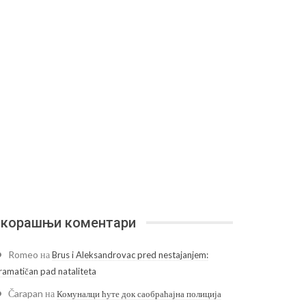
корашњи коментари
Romeo
на
Brus i Aleksandrovac pred nestajanjem:
ramatičan pad nataliteta
Čarapan
на
Комуналци ћуте док саобраћајна полиција