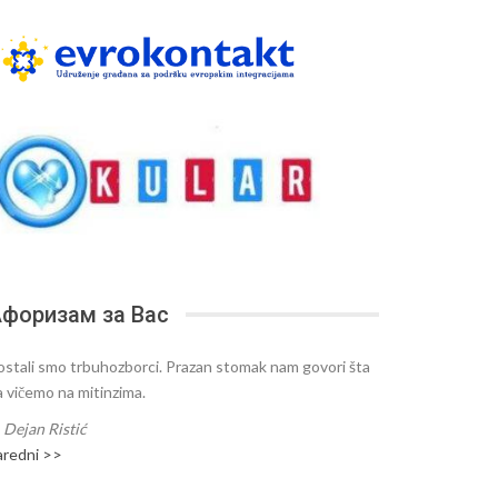
форизам за Вас
ostali smo trbuhozborci. Prazan stomak nam govori šta
a vičemo na mitinzima.
—
Dejan Ristić
aredni >>