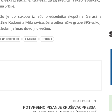
ma Srbije.
ošlo je do sukoba između predsednika skupštine Gerasima
tine Radomira Milunovića, šefa odborničke grupe SPS-a, koji
gleda nije imao dovoljnu većinu.
ijatrijski pregled
skupština
Trstenik
NEXT POST
POTVRĐENO PISANJE KRUŠEVACPRESSA: