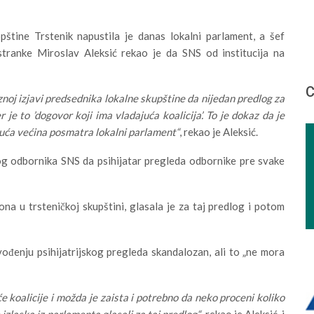
štine Trstenik napustila je danas lokalni parlament, a šef
tranke Miroslav Aleksić rekao je da SNS od institucija na
С
noj izjavi predsednika lokalne skupštine da nijedan predlog za
 je to ’dogovor koji ima vladajuća koalicija’. To je dokaz da je
ajuća većina posmatra lokalni parlament“
, rekao je Aleksić.
log odbornika SNS da psihijatar pregleda odbornike pre svake
a u trsteničkoj skupštini, glasala je za taj predlog i potom
ođenju psihijatrijskog pregleda skandalozan, ali to „ne mora
 koalicije i možda je zaista i potrebno da neko proceni koliko
 izlaska iz parlamenta glasali za taj predlog“
, rekao je Aleksić, i