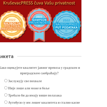
нкета
Како оцењујете квалитет јавног превоза у градском и
приградском саобраћају?
Заслужују све похвале
Није лоше али може и боље
Требало би да имају више полазака
Аутобуси су им лошег квалитета и стално касне