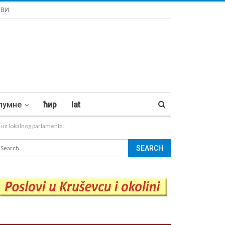
ОВИ
лумне
ћир
lat
iz lokalnog parlamenta!