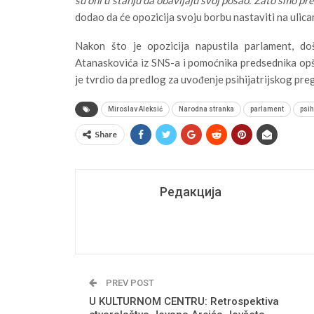
dodao da će opozicija svoju borbu nastaviti na ulica
Nakon što je opozicija napustila parlament, d
Atanaskovića iz SNS-a i pomoćnika predsednika opš
je tvrdio da predlog za uvođenje psihijatrijskog pre
Miroslav Aleksić
Narodna stranka
parlament
psih
Share
Редакција
PREV POST
U KULTURNOM CENTRU: Retrospektiva