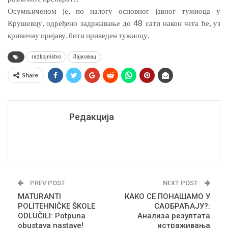
Осумњиченом је, по налогу основног јавног тужиоца у
Крушевцу, одређено задржавање до 48 сати након чега ће, уз
кривичну пријаву, бити приведен тужиоцу.
razbojništvo
Лајковац
Share
Редакција
PREV POST
NEXT POST
MATURANTI
КАКО СЕ ПОНАШАМО У
POLITEHNIČKE ŠKOLE
САОБРАЋАЈУ?:
ODLUČILI: Potpuna
Анализа резултата
obustava nastave!
истраживања