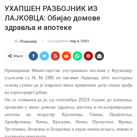
УХАПШЕН РАЗБОЈНИК ИЗ
ЛАЈКОВЦА: Обијао домове
здравља и апотеке
Last updated
мар 6, 2025
By
Редакција
Share
Припадници Министарства унутрашњих послова у Крушевцу
ухапсили су Н. М. (38) из околине Лајковца, због постојања
основа сумње да је извршио више кривичних дела тешка крађа
на територији Србије.
Он се сумњичи да је, од септембра 2023. године до хапшења,
провалио у више домова здравља, апотека и пољопривредних
апотека на подручју Крушевца, Ужица, Пријепоља,
Аранђеловца, Чачка, Краљева, Ниша, Прокупља, Врања,
Трстеника, Лесковца и Лазаревца и украо новац из каса, лекове и
различите препарате.