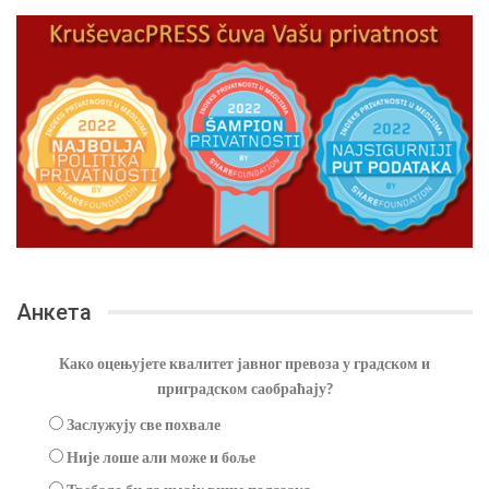
Анкета
Како оцењујете квалитет јавног превоза у градском и
приградском саобраћају?
Заслужују све похвале
Није лоше али може и боље