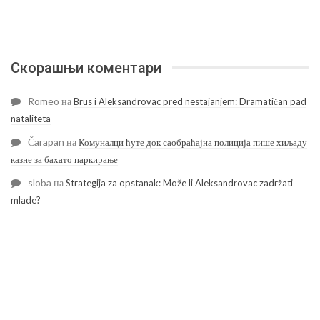
Скорашњи коментари
Romeo
на
Brus i Aleksandrovac pred nestajanjem: Dramatičan pad
nataliteta
Čarapan
на
Комуналци ћуте док саобраћајна полиција пише хиљаду
казне за бахато паркирање
sloba
на
Strategija za opstanak: Može li Aleksandrovac zadržati
mlade?