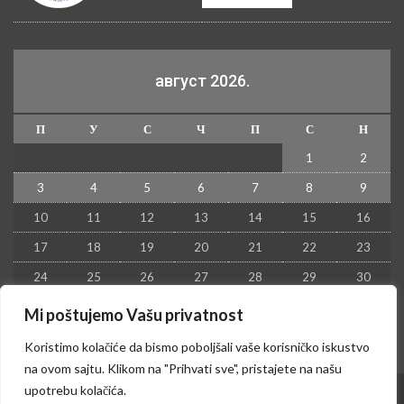
август 2026.
П
У
С
Ч
П
С
Н
1
2
3
4
5
6
7
8
9
10
11
12
13
14
15
16
17
18
19
20
21
22
23
24
25
26
27
28
29
30
31
Mi poštujemo Vašu privatnost
« јул
Koristimo kolačiće da bismo poboljšali vaše korisničko iskustvo
na ovom sajtu. Klikom na "Prihvati sve", pristajete na našu
upotrebu kolačića.