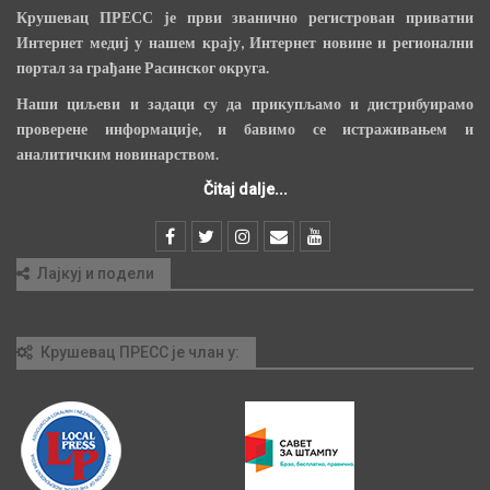
Крушевац ПРЕСС је први званично регистрован приватни
Интернет медиј у нашем крају, Интернет новине и регионални
портал за грађане Расинског округа.
Наши циљеви и задаци су да прикупљамо и дистрибуирамо
проверене информације, и бавимо се истраживањем и
аналитичким новинарством.
Čitaj dalje...
Лајкуј и подели
Крушевац ПРЕСС је члан у: