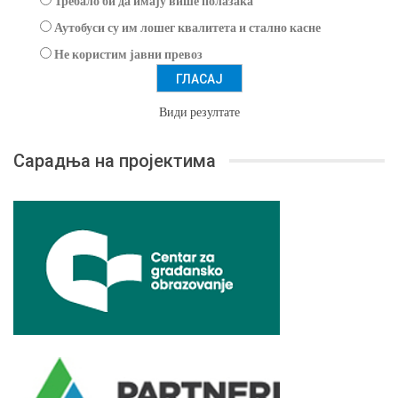
Требало би да имају више полазака
Аутобуси су им лошег квалитета и стално касне
Не користим јавни превоз
Види резултате
Сарадња на пројектима