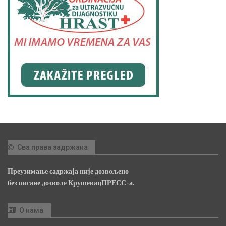
Сва права задржана
Преузимање садржаја није дозвољено
без писане дозволе КрушевацПРЕСС-а.
О нама