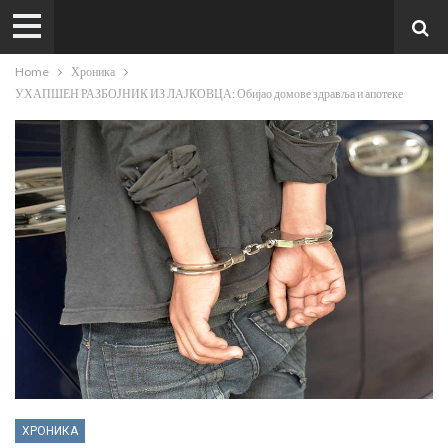
Home
Хроника
УХАПШЕН РАЗБОЈНИК ИЗ ЛАЈКОВЦА: Обијао домове здравља и апотеке
ХРОНИКА