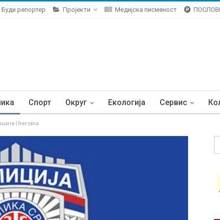
Буди репортер
Пројекти
Медијска писменост
ПОСЛОВ
ника
Спорт
Округ
Екологија
Сервис
Ко
huane i heroina