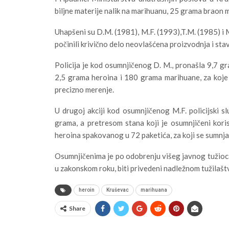
biljne materije nalik na marihuanu, 25 grama braon ma
Uhapšeni su D.M. (1981), M.F. (1993),T.M. (1985) i
počinili krivično delo neovlašćena proizvodnja i sta
Policija je kod osumnjičenog D. M., pronašla 9,7 g
2,5 grama heroina i 180 grama marihuane, za koje s
precizno merenje.
U drugoj akciji kod osumnjičenog M.F. policijski s
grama, a pretresom stana koji je osumnjičeni koris
heroina spakovanog u 72 paketića, za koji se sumnja 
Osumnjičenima je po odobrenju višeg javnog tužioc
u zakonskom roku, biti privedeni nadležnom tužilašt
heroin
Kruševac
marihuana
Share