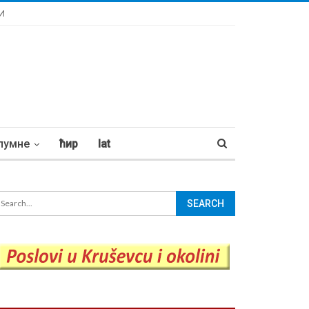
И
лумне
ћир
lat