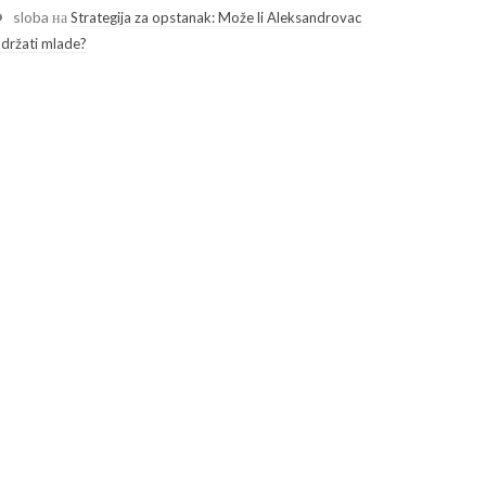
sloba
на
Strategija za opstanak: Može li Aleksandrovac
adržati mlade?