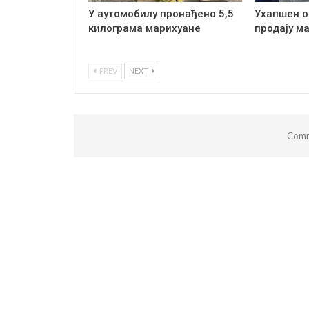
У аутомобилу пронађено 5,5
Ухапшен о
килограма марихуане
продају м
PREV
NEXT
Comm