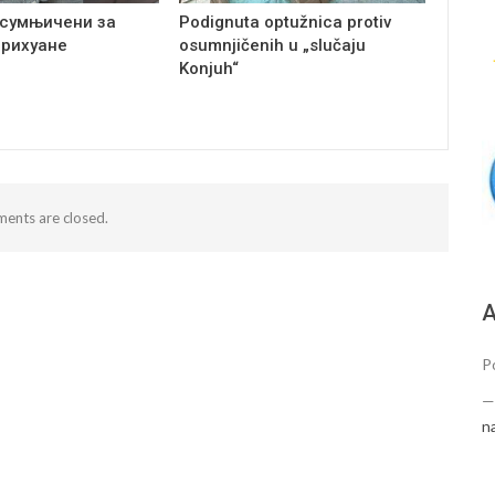
сумњичени за
Podignuta optužnica protiv
арихуане
osumnjičenih u „slučaju
Konjuh“
ents are closed.
А
P
n