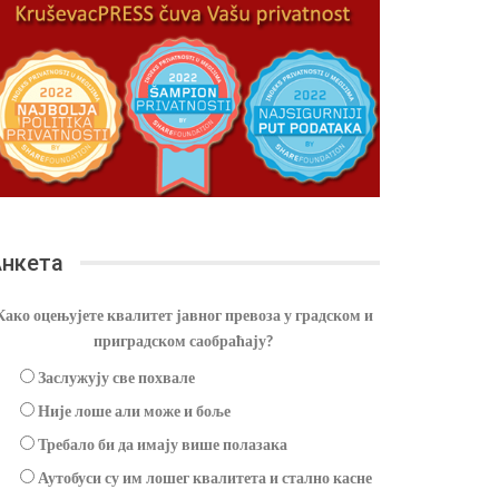
нкета
Како оцењујете квалитет јавног превоза у градском и
приградском саобраћају?
Заслужују све похвале
Није лоше али може и боље
Требало би да имају више полазака
Аутобуси су им лошег квалитета и стално касне