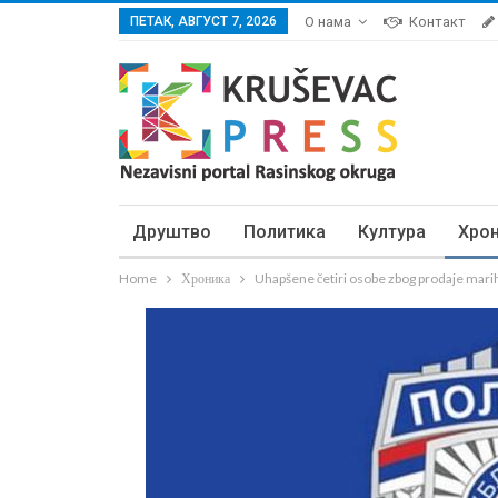
ПЕТАК, АВГУСТ 7, 2026
О нама
Контакт
Друштво
Политика
Култура
Хро
Home
Хроника
Uhapšene četiri osobe zbog prodaje mari