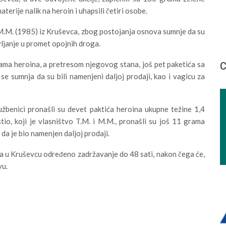
terije nalik na heroin i uhapsili četiri osobe.
 M.M. (1985) iz Kruševca, zbog postojanja osnova sumnje da su
vljanje u promet opojnih droga.
rama heroina, a pretresom njegovog stana, još pet paketića sa
С
e sumnja da su bili namenjeni daljoj prodaji, kao i vagicu za
lužbenici pronašli su devet paktića heroina ukupne težine 1,4
tio, koji je vlasništvo T.M. i M.M., pronašli su još 11 grama
da je bio namenjen daljoj prodaji.
a u Kruševcu određeno zadržavanje do 48 sati, nakon čega će,
vu.