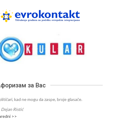
форизам за Вас
olitičari, kad ne mogu da zaspe, broje glasače.
—
Dejan Ristić
aredni >>