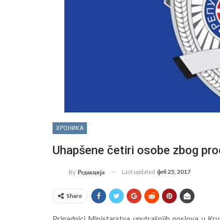
ХРОНИКА
Uhapšene četiri osobe zbog pro
Last updated
феб 25, 2017
By
Редакција
Share
Pripadnici Ministarstva unutrašnjih poslova u Kru