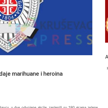
А
daje marihuane i heroina
ševcu, u dve odvojene akcije, zaplenili su 180 grama zelene