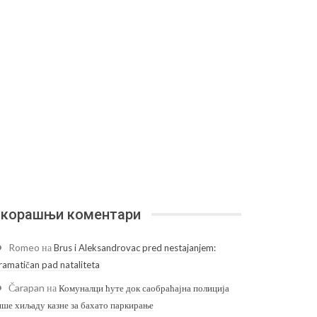
корашњи коментари
Romeo
на
Brus i Aleksandrovac pred nestajanjem:
ramatičan pad nataliteta
Čarapan
на
Комуналци ћуте док саобраћајна полиција
ише хиљаду казне за бахато паркирање