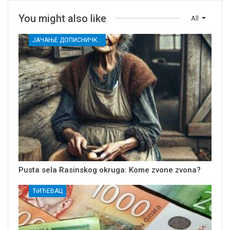
You might also like
All
ЈАЧАЊЕ ДОПИСНИЧКЕ МРЕЖЕ НЕЗАВИСНИХ МЕДИЈА У РАСИНСКОМ ОКРУГУ
Pusta sela Rasinskog okruga: Kome zvone zvona?
ЋИЋЕВАЦ