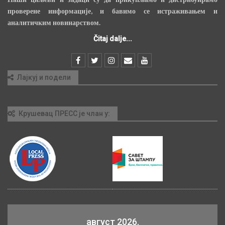
проверене информације, и бавимо се истраживањем и
аналитичким новинарством.
Čitaj dalje...
Лајкуј и подели
Крушевац ПРЕСС је члан у:
август 2026.