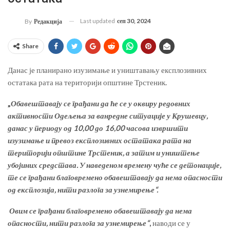
Last updated
сеп 30, 2024
By
Редакција
Share
Данас је планирано изузимање и уништавању експлозивних
остатака рата на територији општине Трстеник.
„
Обавештавају се грађани да ће се у оквиру редовних
активности Одељења за ванредне ситуације у Крушевцу,
данас у периоду од 10,00 до 16,00 часова извршити
изузимање и превоз експлозивних остатака рата на
територији општине Трстеник, а затим и уништење
убојиних средстава. У наведеном времену чуће се детонације,
те се грађани благовремено обавештавају да нема опасности
од експлозија, нити разлога за узнемирење“.
Овим се грађани благовремено обавештавају да нема
опасности, нити разлога за узнемирење“
,
наводи се у