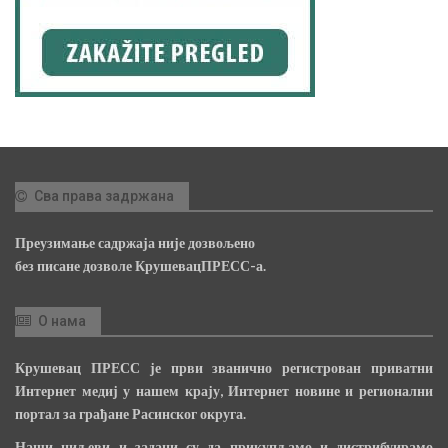
Сва права задржана
Преузимање садржаја није дозвољено
без писане дозволе КрушевацПРЕСС-а.
О нама
Крушевац ПРЕСС је први званично регистрован приватни
Интернет медиј у нашем крају, Интернет новине и регионални
портал за грађане Расинског округа.
Наши циљеви и задаци су да прикупљамо и дистрибуирамо