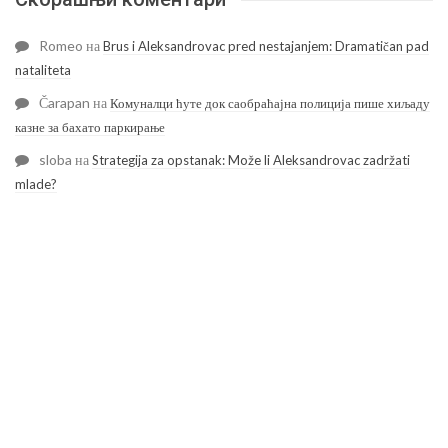
Romeo
на
Brus i Aleksandrovac pred nestajanjem: Dramatičan pad
nataliteta
Čarapan
на
Комуналци ћуте док саобраћајна полиција пише хиљаду
казне за бахато паркирање
sloba
на
Strategija za opstanak: Može li Aleksandrovac zadržati
mlade?