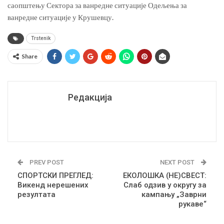
саопштењу Сектора за ванредне ситуације Одељења за
ванредне ситуације у Крушевцу.
Trstenik
Share
Редакција
PREV POST
NEXT POST
СПОРТСКИ ПРЕГЛЕД:
ЕКОЛОШКА (НЕ)СВЕСТ:
Викенд нерешених
Слаб одзив у округу за
резултата
кампању „Заврни
рукаве“