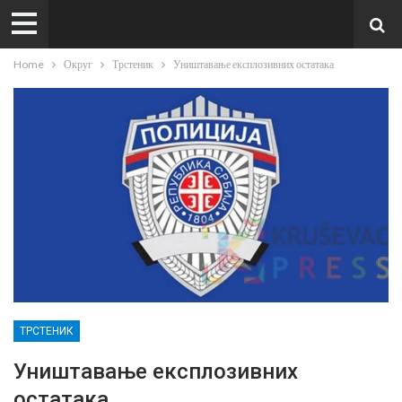
Home
Округ
Трстеник
Уништавање експлозивних остатака
ТРСТЕНИК
Уништавање експлозивних
остатака