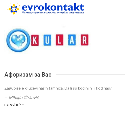
Афоризам за Вас
Zagubiše e ključevi naših tamnica. Da li su kod njih ili kod nas?
—
Mihajlo Ćirković
naredni >>