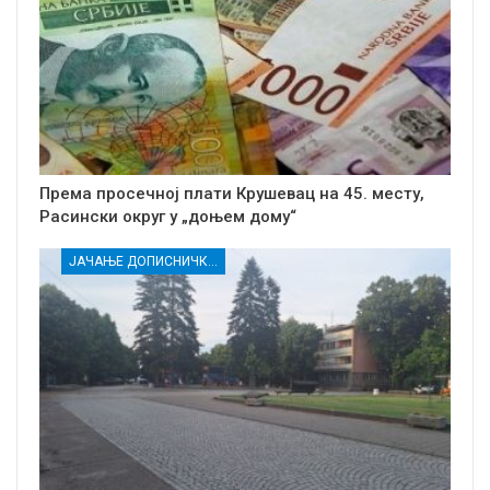
Према просечној плати Крушевац на 45. месту,
Расински округ у „доњем дому“
ЈАЧАЊЕ ДОПИСНИЧКЕ МРЕЖЕ НЕЗАВИСНИХ МЕДИЈА У РАСИНСКОМ ОКРУГУ