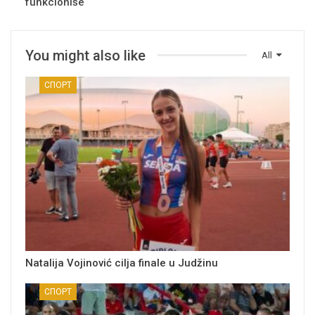
funkcioniše
You might also like
All
СПОРТ
Natalija Vojinović cilja finale u Judžinu
СПОРТ