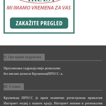
Сва права задржана
Преузимање садржаја није дозвољено
без писане дозволе КрушевацПРЕСС-а.
О нама
Крушевац ПРЕСС је први званично регистрован приватни
Интернет медиј у нашем крају, Интернет новине и регионални