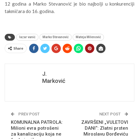
12 godina a Marko Stevanović je bio najbolji u konkurenciji
takmičara do 16. godina.
lazar vanić
Marko Stevanović
Mateja Milenović
Share
J.
Marković
PREV POST
NEXT POST
KOMUNALNA PATROLA:
ZAVRŠENI „VULETOVI
Milioni evra potrošeni
DANI“: Zlatni prsten
za kanalizaciju koja ne
Miroslavu Đorđeviću