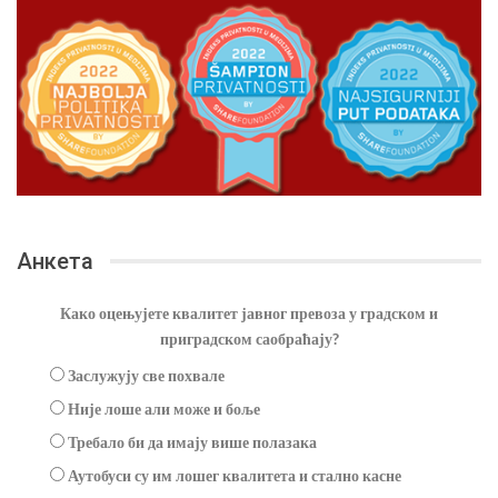
Анкета
Како оцењујете квалитет јавног превоза у градском и
приградском саобраћају?
Заслужују све похвале
Није лоше али може и боље
Требало би да имају више полазака
Аутобуси су им лошег квалитета и стално касне