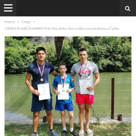
Home
Спорт
USPEH PLIVAČA NAPRETKA: Dva zlata i dva srebra na maratonu u Čačku