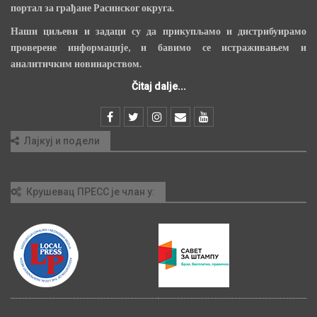
портал за грађане Расинског округа.
Наши циљеви и задаци су да прикупљамо и дистрибуирамо
проверене информације, и бавимо се истраживањем и
аналитичким новинарством.
Čitaj dalje...
Лајкуј и подели
Крушевац ПРЕСС је члан у: