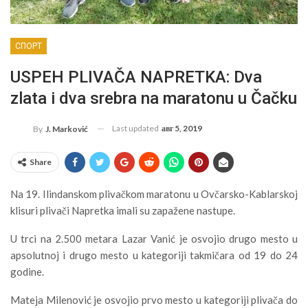
СПОРТ
USPEH PLIVAČA NAPRETKA: Dva
zlata i dva srebra na maratonu u Čačku
Last updated
авг 5, 2019
By
J. Marković
Share
Na 19. Ilindanskom plivačkom maratonu u Ovčarsko-Kablarskoj
klisuri plivači Napretka imali su zapažene nastupe.
U trci na 2.500 metara Lazar Vanić je osvojio drugo mesto u
apsolutnoj i drugo mesto u kategoriji takmičara od 19 do 24
godine.
Mateja Milenović je osvojio prvo mesto u kategoriji plivača do