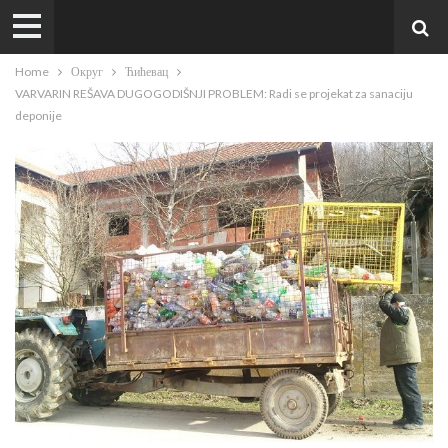
Home
Округ
Ћићевац
VARVARIN REŠAVA DUGOGODIŠNJI PROBLEM: Radi se projekat za sanaciju
deponije