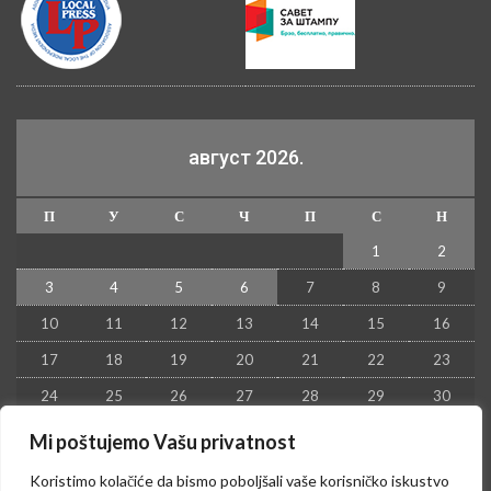
август 2026.
П
У
С
Ч
П
С
Н
1
2
3
4
5
6
7
8
9
10
11
12
13
14
15
16
17
18
19
20
21
22
23
24
25
26
27
28
29
30
31
Mi poštujemo Vašu privatnost
« јул
Koristimo kolačiće da bismo poboljšali vaše korisničko iskustvo