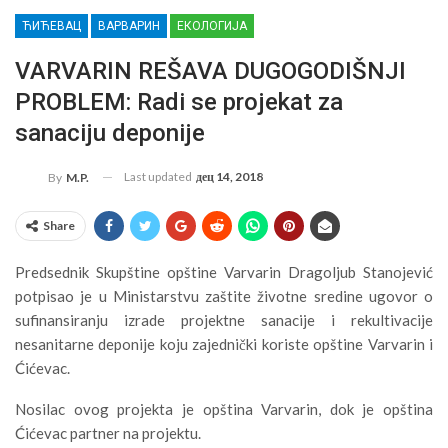
ЋИЋЕВАЦ
ВАРВАРИН
ЕКОЛОГИЈА
VARVARIN REŠAVA DUGOGODIŠNJI
PROBLEM: Radi se projekat za
sanaciju deponije
Last updated
дец 14, 2018
By
M.P.
Share
Predsednik Skupštine opštine Varvarin Dragoljub Stanojević
potpisao je u Ministarstvu zaštite životne sredine ugovor o
sufinansiranju izrade projektne sanacije i rekultivacije
nesanitarne deponije koju zajednički koriste opštine Varvarin i
Ćićevac.
Nosilac ovog projekta je opština Varvarin, dok je opština
Ćićevac partner na projektu.