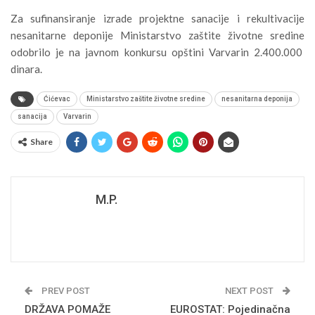
Za sufinansiranje izrade projektne sanacije i rekultivacije
nesanitarne deponije Ministarstvo zaštite životne sredine
odobrilo je na javnom konkursu opštini Varvarin 2.400.000
dinara.
Ćićevac
Ministarstvo zaštite životne sredine
nesanitarna deponija
sanacija
Varvarin
Share
M.P.
PREV POST
NEXT POST
DRŽAVA POMAŽE
EUROSTAT: Pojedinačna