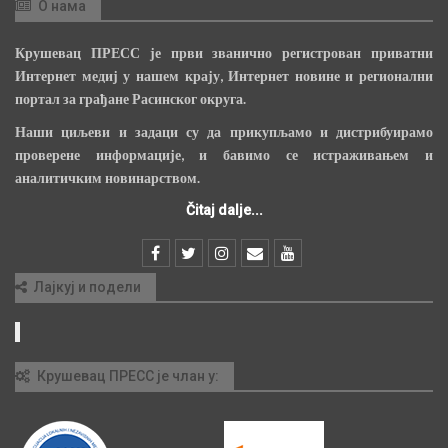
О нама
Крушевац ПРЕСС је први званично регистрован приватни
Интернет медиј у нашем крају, Интернет новине и регионални
портал за грађане Расинског округа.
Наши циљеви и задаци су да прикупљамо и дистрибуирамо
проверене информације, и бавимо се истраживањем и
аналитичким новинарством.
Čitaj dalje...
Лајкуј и подели
Крушевац ПРЕСС је члан у: