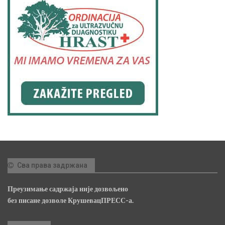
Сва права задржана
Преузимање садржаја није дозвољено
без писане дозволе КрушевацПРЕСС-а.