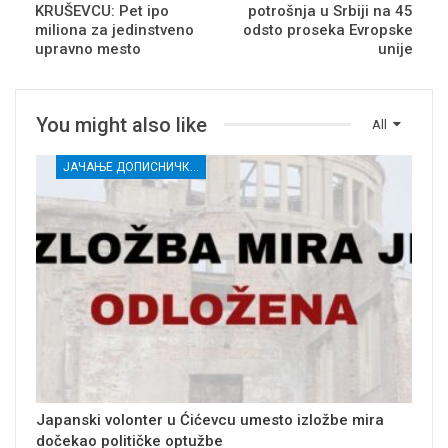
KRUŠEVCU: Pet ipo
potrošnja u Srbiji na 45
miliona za jedinstveno
odsto proseka Evropske
upravno mesto
unije
You might also like
All
ЈАЧАЊЕ ДОПИСНИЧКЕ МРЕЖЕ НЕЗАВИСНИХ МЕДИЈА У РАСИНСКОМ ОКРУГУ
Japanski volonter u Ćićevcu umesto izložbe mira
dočekao političke optužbe