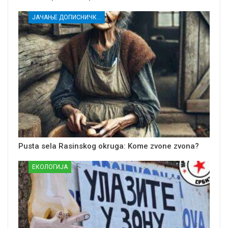
ЈАЧАЊЕ ДОПИСНИЧКЕ МРЕЖЕ НЕЗАВИСНИХ МЕДИЈА У РАСИНСКОМ ОКРУГУ
Pusta sela Rasinskog okruga: Kome zvone zvona?
ЕКОЛОГИЈА