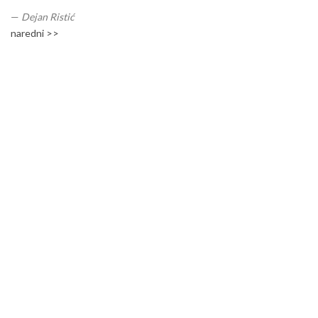
—
Dejan Ristić
naredni >>