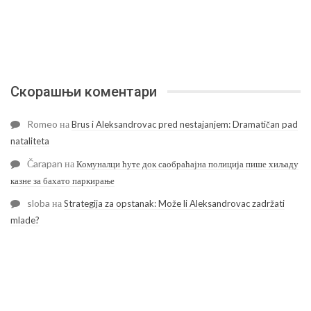
Скорашњи коментари
Romeo
на
Brus i Aleksandrovac pred nestajanjem: Dramatičan pad
nataliteta
Čarapan
на
Комуналци ћуте док саобраћајна полиција пише хиљаду
казне за бахато паркирање
sloba
на
Strategija za opstanak: Može li Aleksandrovac zadržati
mlade?