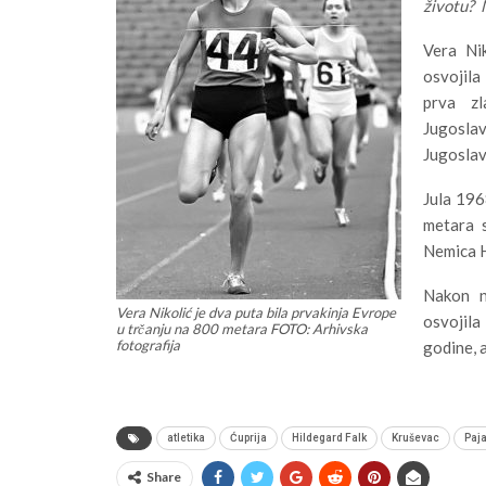
životu? M
Vera Ni
osvojila
prva zl
Jugosla
Jugoslav
Jula 196
metara 
Nemica H
Nakon n
Vera Nikolić je dva puta bila prvakinja Evrope
osvojil
u trčanju na 800 metara FOTO: Arhivska
fotografija
godine, 
atletika
Ćuprija
Hildegard Falk
Kruševac
Paja
Share