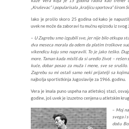
kaže Vera koja je 15 godina radila kao trener 
„Kruševac“ i popularisala „kraljicu sportova“ širom Sr
Iako je prošlo skoro 25 godina od kako je napusti
uvek ne može da zaboravi tu mučnu epizodu iz svog 
–
U Zagrebu smo izgubili sve, jer nije bilo otkupa s
dva meseca morala da odem da platim troškove suđe
vikendicu koju smo napravili. To je jako teško. D
more. Taman kada misliš da si uredio život – rešen 
kuće, dobar posao za muža i mene, sve se srušilo.
Zagrebu su mi ostali samo neki prijatelji sa kojima
najbolja sportistkinja Jugoslavije za 1966. godinu.
Vera je imala puno uspeha na atletskoj stazi, osvaja
godine, još uvek je izuzetno cenjena u atletskim kr
–
Moj naj
svega i s
dođu Bož