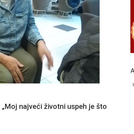
А
: „Moj najveći životni uspeh je što