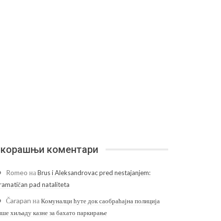
корашњи коментари
Romeo
на
Brus i Aleksandrovac pred nestajanjem:
ramatičan pad nataliteta
Čarapan
на
Комуналци ћуте док саобраћајна полиција
ише хиљаду казне за бахато паркирање