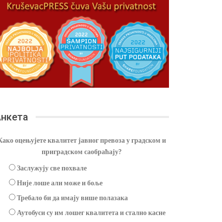
нкета
Како оцењујете квалитет јавног превоза у градском и
приградском саобраћају?
Заслужују све похвале
Није лоше али може и боље
Требало би да имају више полазака
Аутобуси су им лошег квалитета и стално касне