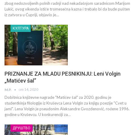
zbog nedozvoljenih polnih radnji nad nekadašnjom saradnicom Marijom
Lukić, ovog vikenda ističe tromesečna kazna i trebalo bi da bude pušten
iz zatvora u Ćupriji, objavio je…
КУЛТУРА
PRIZNANJE ZA MLADU PESNIKINJU: Leni Volgin
„Matićev šal“
сеп 14, 2020
M.P.
Dobitnica književne nagrade "Matićev šal" za 2020. godinu je
studentkinja filologije iz Kruševca Lena Volgin za knjigu poezije "Cvet u
jami". Lena Volgin je pseudonim Aleksandre Gvozdenović, rođene 1996.
godine u Kruševcu. U konkurenciji za…
ДРУШТВО