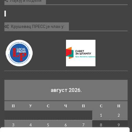
Лајкуј и подели
Крушевац ПРЕСС је члан у:
август 2026.
П
У
С
Ч
П
С
Н
1
2
3
4
5
6
7
8
9