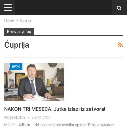
Home
Ćuprija
Browsing Tag
Ćuprija
БРУС
NAKON TRI MESECA: Jutka izlazi iz zatvora!
апр 23, 2021
РЕДАКЦИЈА
Milutinu Jeličiću Jutki, bivšem predsedniku opštine Brus, osuđenom