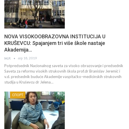
NOVA VISOKOOBRAZOVNA INSTITUCIJA U
KRUŠEVCU: Spajanjem tri više škole nastaje
Akademija…
апр 18, 2019
M.P.
Potpredsednik Nacionalnog saveta za visoko obrazovanje i predsednik
Saveta za reformu visokih strukovnih škola prof.dr Branislav Jeremić i
v.d. predsednik buduće Akademije vaspitačko–medicinskih strukovnih
studija u Kruševcu dr Jelena…
СПОРТ