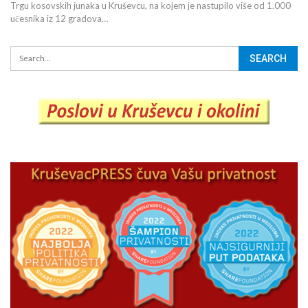
Trgu kosovskih junaka u Kruševcu, na kojem je nastupilo više od 1.000
učesnika iz 12 gradova…