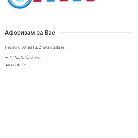
Афоризам за Вас
Pepeo u ognjištu. Znači otišla je.
—
Mihajlo Ćirković
naredni >>