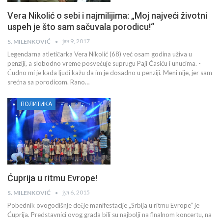
Vera Nikolić o sebi i najmilijima: „Moj najveći životni
uspeh je što sam sačuvala porodicu!“
јан 9, 2017
S. MILENKOVIĆ
Legendarna atletičarka Vera Nikolić (68) već osam godina uživa u
penziji, a slobodno vreme posvećuje suprugu Paji Ćasiću i unucima. -
Čudno mi je kada ljudi kažu da im je dosadno u penziji. Meni nije, jer sam
srećna sa porodicom. Rano…
ПОЛИТИКА
Ćuprija u ritmu Evrope!
јул 6, 2015
S. MILENKOVIĆ
Pobednik ovogodišnje dečje manifestacije „Srbija u ritmu Evrope“ je
Ćuprija. Predstavnici ovog grada bili su najbolji na finalnom koncertu, na