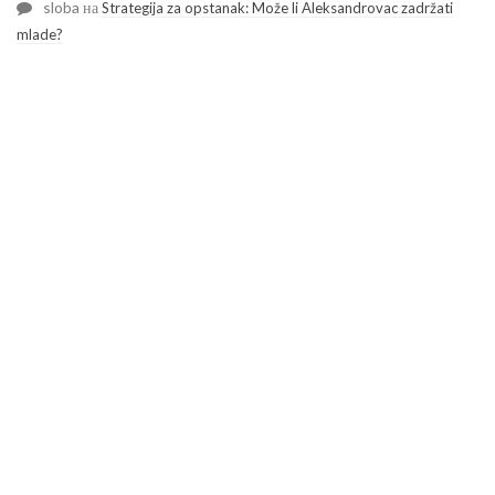
sloba
на
Strategija za opstanak: Može li Aleksandrovac zadržati
mlade?