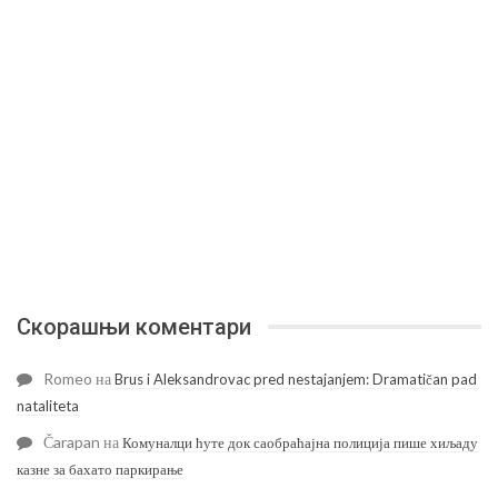
Скорашњи коментари
Romeo
на
Brus i Aleksandrovac pred nestajanjem: Dramatičan pad
nataliteta
Čarapan
на
Комуналци ћуте док саобраћајна полиција пише хиљаду
казне за бахато паркирање