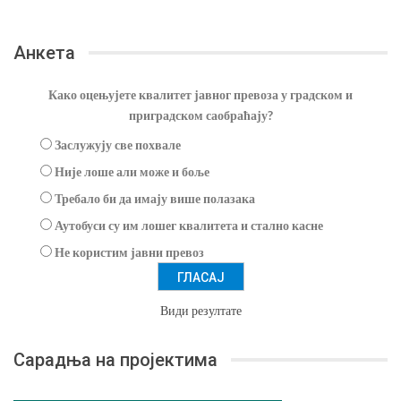
Анкета
Како оцењујете квалитет јавног превоза у градском и
приградском саобраћају?
Заслужују све похвале
Није лоше али може и боље
Требало би да имају више полазака
Аутобуси су им лошег квалитета и стално касне
Не користим јавни превоз
Види резултате
Сарадња на пројектима