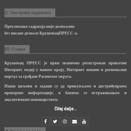
Сва права задржана
Преузимање садржаја није дозвољено
без писане дозволе КрушевацПРЕСС-а.
О нама
Крушевац ПРЕСС је први званично регистрован приватни
Интернет медиј у нашем крају, Интернет новине и регионални
портал за грађане Расинског округа.
Наши циљеви и задаци су да прикупљамо и дистрибуирамо
проверене информације, и бавимо се истраживањем и
аналитичким новинарством.
Čitaj dalje...