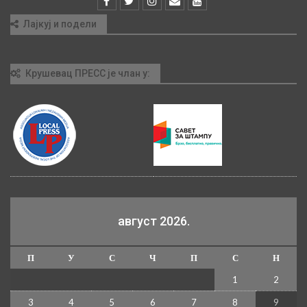
Лајкуј и подели
Крушевац ПРЕСС је члан у:
август 2026.
П
У
С
Ч
П
С
Н
1
2
3
4
5
6
7
8
9