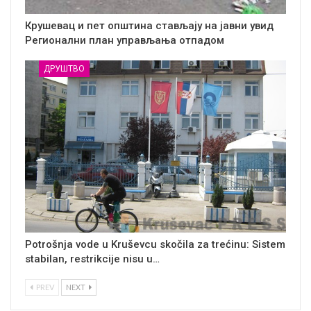
Крушевац и пет општина стављају на јавни увид
Регионални план управљања отпадом
ДРУШТВО
Potrošnja vode u Kruševcu skočila za trećinu: Sistem
stabilan, restrikcije nisu u…
PREV
NEXT