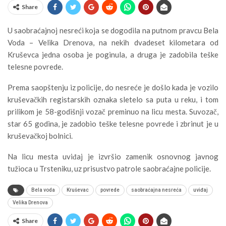
Share
U saobraćajnoj nesreći koja se dogodila na putnom pravcu Bela
Voda – Velika Drenova, na nekih dvadeset kilometara od
Kruševca jedna osoba je poginula, a druga je zadobila teške
telesne povrede.
Prema saopštenju iz policije, do nesreće je došlo kada je vozilo
kruševačkih registarskih oznaka sletelo sa puta u reku, i tom
prilikom je 58-godišnji vozač preminuo na licu mesta. Suvozač,
star 65 godina, je zadobio teške telesne povrede i zbrinut je u
kruševačkoj bolnici.
Na licu mesta uviđaj je izvršio zamenik osnovnog javnog
tužioca u Trsteniku, uz prisustvo patrole saobraćajne policije.
Bela voda
Kruševac
povrede
saobraćajna nesreća
uviđaj
Velika Drenova
Share