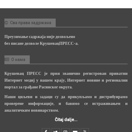
Сва права задржана
Преузимање садржаја није дозвољено
без писане дозволе КрушевацПРЕСС-а.
О нама
Крушевац ПРЕСС је први званично регистрован приватни
Интернет медиј у нашем крају, Интернет новине и регионални
портал за грађане Расинског округа.
Наши циљеви и задаци су да прикупљамо и дистрибуирамо
проверене информације, и бавимо се истраживањем и
аналитичким новинарством.
Čitaj dalje...