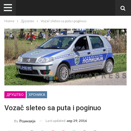
Home
Друштво
Vozač sleteo sa puta i poginuo
ДРУШТВО
ХРОНИКА
Vozač sleteo sa puta i poginuo
Last updated
апр 29, 2016
By
Редакција