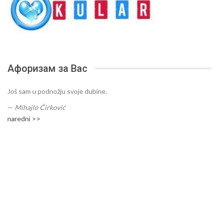
Афоризам за Вас
Još sam u podnožju svoje dubine.
—
Mihajlo Ćirković
naredni >>