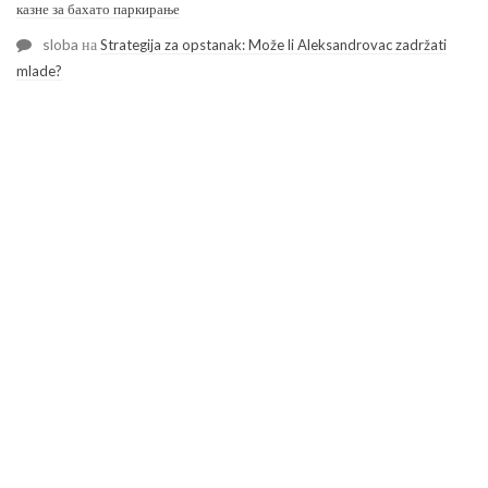
казне за бахато паркирање
sloba
на
Strategija za opstanak: Može li Aleksandrovac zadržati
mlade?