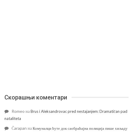
Скорашњи коментари
Romeo
на
Brus i Aleksandrovac pred nestajanjem: Dramatičan pad
nataliteta
Čarapan
на
Комуналци ћуте док саобраћајна полиција пише хиљаду