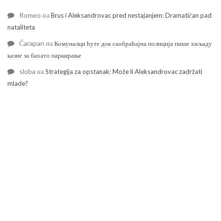
Romeo
на
Brus i Aleksandrovac pred nestajanjem: Dramatičan pad
nataliteta
Čarapan
на
Комуналци ћуте док саобраћајна полиција пише хиљаду
казне за бахато паркирање
sloba
на
Strategija za opstanak: Može li Aleksandrovac zadržati
mlade?