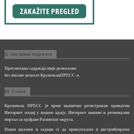
Сва права задржана
Преузимање садржаја није дозвољено
без писане дозволе КрушевацПРЕСС-а.
О нама
Крушевац ПРЕСС је први званично регистрован приватни
Интернет медиј у нашем крају, Интернет новине и регионални
портал за грађане Расинског округа.
Наши циљеви и задаци су да прикупљамо и дистрибуирамо