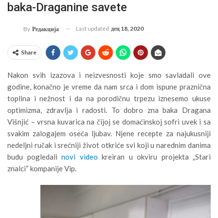
baka-Draganine savete
Last updated
дец 18, 2020
By
Редакција
Share
Nakon svih izazova i neizvesnosti koje smo savladali ove
godine, konačno je vreme da nam srca i dom ispune praznična
toplina i nežnost i da na porodičnu trpezu iznesemo ukuse
optimizma, zdravlja i radosti. To dobro zna baka Dragana
Višnjić – vrsna kuvarica na čijoj se domaćinskoj sofri uvek i sa
svakim zalogajem oseća ljubav. Njene recepte za najukusniji
nedeljni ručak i srećniji život otkriće svi koji u narednim danima
budu pogledali
novi video
kreiran u okviru projekta „Stari
znalci“ kompanije Vip.