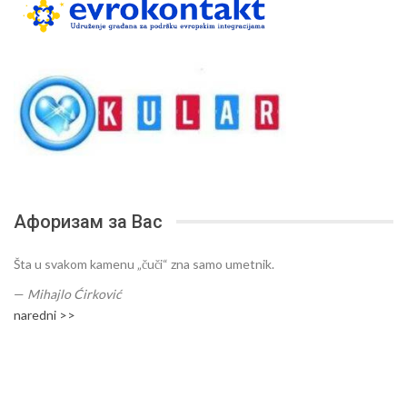
Афоризам за Вас
Šta u svakom kamenu „čuči“ zna samo umetnik.
—
Mihajlo Ćirković
naredni >>