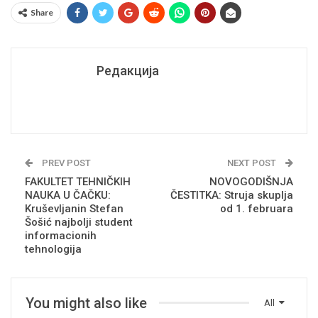
Share
Редакција
PREV POST
NEXT POST
FAKULTET TEHNIČKIH
NOVOGODIŠNJA
NAUKA U ČAČKU:
ČESTITKA: Struja skuplja
Kruševljanin Stefan
od 1. februara
Šošić najbolji student
informacionih
tehnologija
You might also like
All