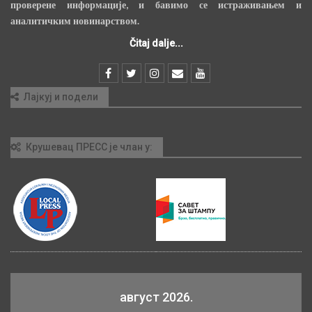
проверене информације, и бавимо се истраживањем и
аналитичким новинарством.
Čitaj dalje...
Лајкуј и подели
Крушевац ПРЕСС је члан у:
август 2026.