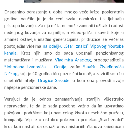
Draganino odrastanje u doba mnogo veće krize, posleratnih
godina, naučilo ju je da ceni svaku namirnicu i s ljubavlju
pristupa kuvanju. Za nju ništa ne može zameniti užitak i radost
nedeljnog kuvanja za najmilije, a video-priča i saveti koje u
amanet ostavlja mlađim generacijama, pridružiće se večeras
postojećim videima
na odeljku „Stari znalci“ Vipovog Youtube
kanala
. Kroz njih smo do sada upoznali penzionisanog
matematičara i muzičara,
Vladimira Arackog
, brodograditelja
Slobodana Ivanovića – Genija
, zatim
Slavišu Živadinovića
Niškog
, koji je 40 godina bio pozorišni krojač, a zavirili smo i u
umetnički atelje
Dragice Sakside
, u kom ona provodi svoje
najlepše penzionerske dane.
Verujući da je odnos zanemarivanja starijih višestruko
nepravedan, te da je sada posebno važno da im uzvratimo
pažnjom i podrškom koju nam celog života nesebično pružaju,
kompanija Vip je u oktobru pokrenula projekat „Stari znalci“
kroz koji nastoji da osnaži glas najstarijih članova zajednice i