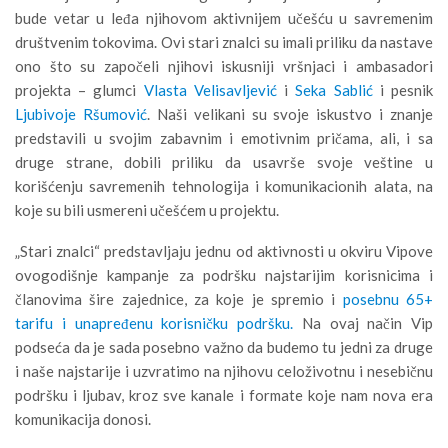
bude vetar u leđa njihovom aktivnijem učešću u savremenim
društvenim tokovima. Ovi stari znalci su imali priliku da nastave
ono što su započeli njihovi iskusniji vršnjaci i ambasadori
projekta – glumci
Vlasta Velisavljević
i
Seka Sablić
i pesnik
Ljubivoje Ršumović
. Naši velikani su svoje iskustvo i znanje
predstavili u svojim zabavnim i emotivnim pričama, ali, i sa
druge strane, dobili priliku da usavrše svoje veštine u
korišćenju savremenih tehnologija i komunikacionih alata, na
koje su bili usmereni učešćem u projektu.
„Stari znalci“ predstavljaju jednu od aktivnosti u okviru Vipove
ovogodišnje kampanje za podršku najstarijim korisnicima i
članovima šire zajednice, za koje je spremio i
posebnu 65+
tarifu i unapređenu korisničku podršku.
Na ovaj način Vip
podseća da je sada posebno važno da budemo tu jedni za druge
i naše najstarije i uzvratimo na njihovu celoživotnu i nesebičnu
podršku i ljubav, kroz sve kanale i formate koje nam nova era
komunikacija donosi.