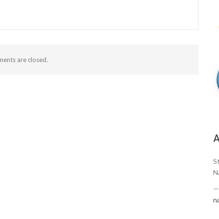
ents are closed.
А
S
N
n