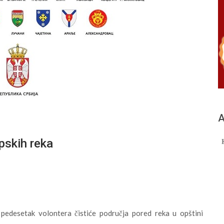
А
pskih reka
 pedesetak volontera čistiće područja pored reka u opštini