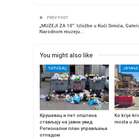
PREV POST
„MUZEJI ZA 10“: Izložbe u Kući Simića, Galerij
Narodnom muzeju…
You might also like
ЋИЋЕВАЦ
Крушевац и пет општина
Ko krije kr
стављају на јавни увид
mosta u A
Регионални план управљања
отпадом