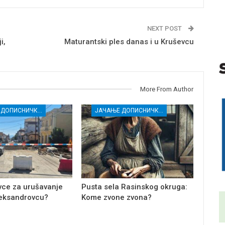
NEXT POST
i,
Maturantski ples danas i u Kruševcu
More From Author
ЈАЧАЊЕ ДОПИСНИЧКЕ МРЕЖЕ НЕЗАВИСНИХ МЕДИЈА У РАСИНСКОМ ОКРУГУ
ЈАЧАЊЕ ДОПИСНИЧКЕ МРЕЖЕ НЕЗАВИСНИХ МЕДИЈА У РАСИНСКОМ ОКРУГУ
ivce za urušavanje
Pusta sela Rasinskog okruga:
leksandrovcu?
Kome zvone zvona?