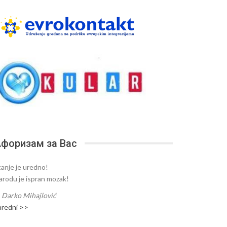
форизам за Вас
tanje je uredno!
arodu je ispran mozak!
—
Darko Mihajlović
aredni >>