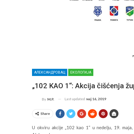
АЛЕКСАНДРОВАЦ
ЕКОЛОГИЈА
„102 KAO 1“: Akcija čišćenja žu
Last updated
мај 16, 2019
By
M.P.
Share
U okviru akcije „102 kao 1“ u nedelju, 19. maja,