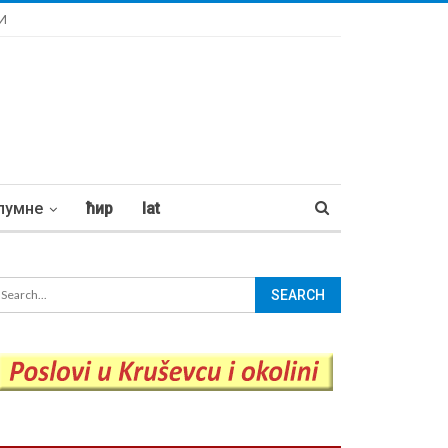
И
лумне
ћир
lat