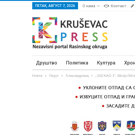
ПЕТАК, АВГУСТ 7, 2026
О нама
Контакт
Друштво
Политика
Култура
Хро
Home
Округ
Александровац
„102 KAO 1“: Akcija čišć