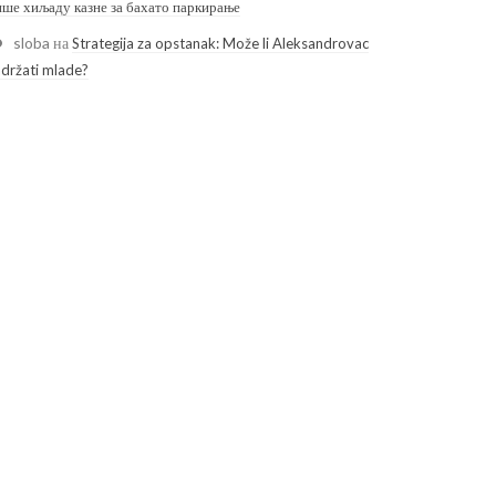
ише хиљаду казне за бахато паркирање
sloba
на
Strategija za opstanak: Može li Aleksandrovac
adržati mlade?