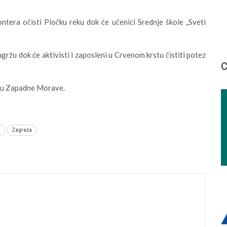
ntera očisti Pločku reku dok će učenici Srednje škole „Sveti
ržu dok će aktivisti i zaposleni u Crvenom krstu čistiti potez
С
livu Zapadne Morave.
Zagraža