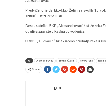
Aleksandrovac.
Predviđeno je da Eko-klub Željin sa svojih 15 volo
Trifun“ čistiti Pepeljušu.
Deset radnika JSKP „Aleksandrovac“ čističe reku Zag
od uliva zagraže u Rasinu do vodenice.
U akciji „102 kao 1“ biće čišćeno priobalje reka u s
Aleksandrovac
Eko klub Željin
Pločka reka
Rasina
Share
M.P.