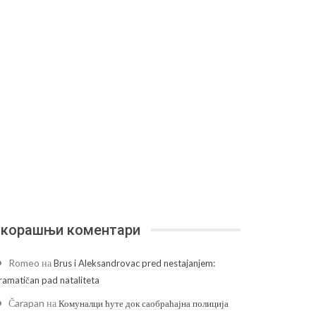
корашњи коментари
Romeo
на
Brus i Aleksandrovac pred nestajanjem:
ramatičan pad nataliteta
Čarapan
на
Комуналци ћуте док саобраћајна полиција