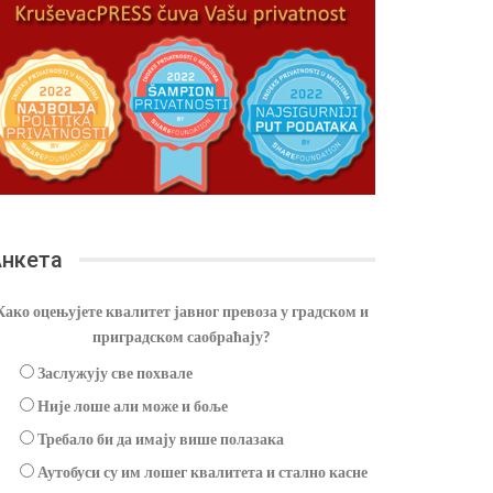
нкета
Како оцењујете квалитет јавног превоза у градском и
приградском саобраћају?
Заслужују све похвале
Није лоше али може и боље
Требало би да имају више полазака
Аутобуси су им лошег квалитета и стално касне