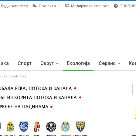
Буди репортер
Пројекти
Медијска писменост
ПОСЛОВ
ника
Спорт
Округ
Екологија
Сервис
Ко
enja župskih reka