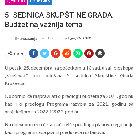
ДРУШТВО
ПОЛИТИКА
5. SEDNICA SKUPŠTINE GRADA:
Budžet najvažnija tema
Last updated
дец 26, 2020
By
Редакција
Share
U petak, 25. decembra, sa početkom u 10 sati, u sali bioskopa
„Kruševac“ biće održana 5. sednica Skupštine Grada
Kruševca.
Odbornici će raspravljati o predlogu budžeta za 2021. godinu
kao i o predlogu Programa razvoja za 2021. godinu sa
projekcijom za 2022. i 2023. godinu.
Na dnevnom redu će se naći i više predloga planova regulacije
kao i programi rada javnih preduzeća i ustanova.