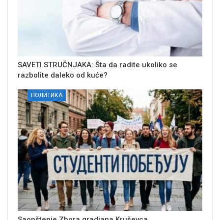
SAVETI STRUČNJAKA: Šta da radite ukoliko se
razbolite daleko od kuće?
ПОЛИТИКА
Saopštenje Zbora gradjana Kruševca