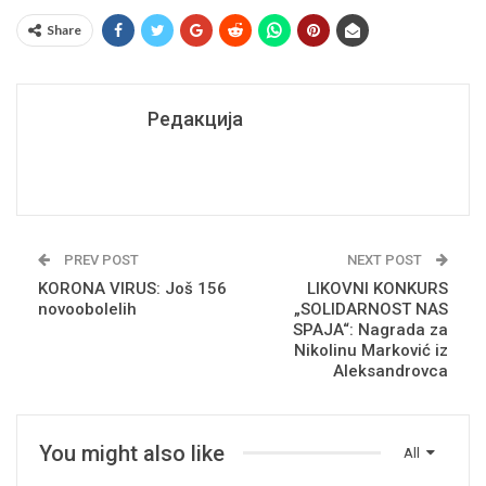
Share
Редакција
PREV POST
NEXT POST
KORONA VIRUS: Još 156
LIKOVNI KONKURS
novoobolelih
„SOLIDARNOST NAS
SPAJA“: Nagrada za
Nikolinu Marković iz
Aleksandrovca
You might also like
All