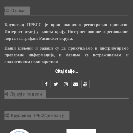
О нама
Крушевац ПРЕСС је први званично регистрован приватни
Интернет медиј у нашем крају, Интернет новине и регионални
портал за грађане Расинског округа.
Наши циљеви и задаци су да прикупљамо и дистрибуирамо
проверене информације, и бавимо се истраживањем и
аналитичким новинарством.
Čitaj dalje...
Лајкуј и подели
Крушевац ПРЕСС је члан у: