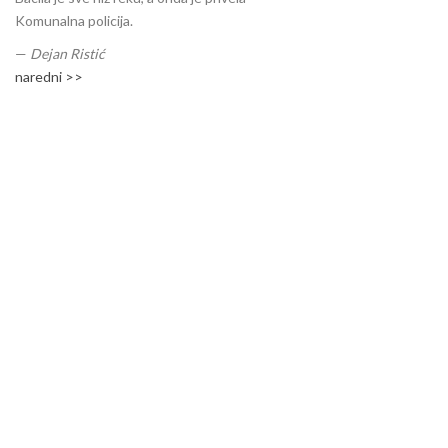
Komunalna policija.
—
Dejan Ristić
naredni >>