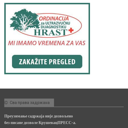
Сва права задржана
Преузимање садржаја није дозвољено
без писане дозволе КрушевацПРЕСС-а.