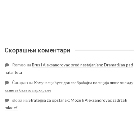
Скорашњи коментари
Romeo
на
Brus i Aleksandrovac pred nestajanjem: Dramatičan pad
nataliteta
Čarapan
на
Комуналци ћуте док саобраћајна полиција пише хиљаду
казне за бахато паркирање
sloba
на
Strategija za opstanak: Može li Aleksandrovac zadržati
mlade?