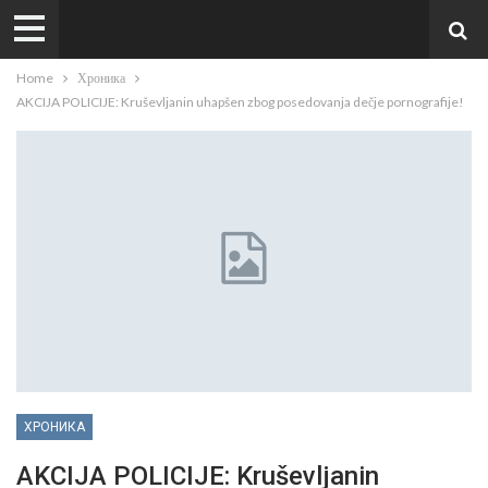
Home
Хроника
AKCIJA POLICIJE: Kruševljanin uhapšen zbog posedovanja dečje pornografije!
ХРОНИКА
AKCIJA POLICIJE: Kruševljanin