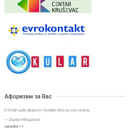
Афоризам за Вас
U Srbiji sade glupost i budale niču na sve strane.
—
Darko Mihajlović
naredni >>