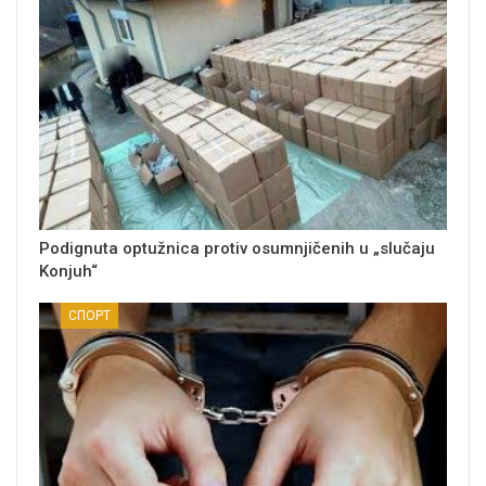
Podignuta optužnica protiv osumnjičenih u „slučaju
Konjuh“
СПОРТ