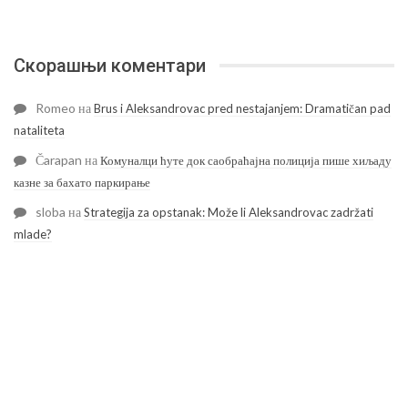
Скорашњи коментари
Romeo
на
Brus i Aleksandrovac pred nestajanjem: Dramatičan pad
nataliteta
Čarapan
на
Комуналци ћуте док саобраћајна полиција пише хиљаду
казне за бахато паркирање
sloba
на
Strategija za opstanak: Može li Aleksandrovac zadržati
mlade?