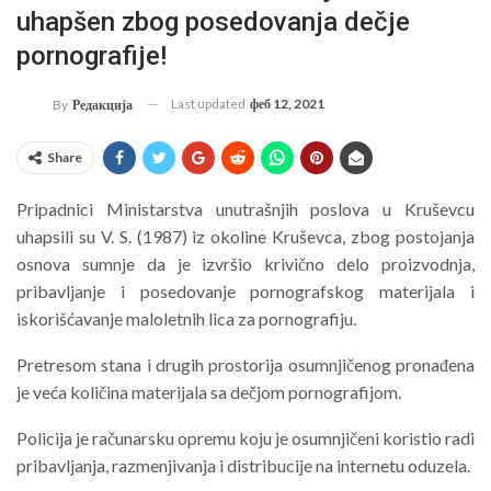
uhapšen zbog posedovanja dečje
pornografije!
Last updated
феб 12, 2021
By
Редакција
Share
Pripadnici Ministarstva unutrašnjih poslova u Kruševcu
uhapsili su V. S. (1987) iz okoline Kruševca, zbog postojanja
osnova sumnje da je izvršio krivično delo proizvodnja,
pribavljanje i posedovanje pornografskog materijala i
iskorišćavanje maloletnih lica za pornografiju.
Pretresom stana i drugih prostorija osumnjičenog pronađena
je veća količina materijala sa dečjom pornografijom.
Policija je računarsku opremu koju je osumnjičeni koristio radi
pribavljanja, razmenjivanja i distribucije na internetu oduzela.