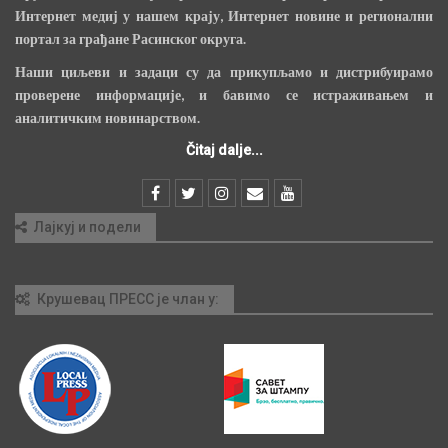
Интернет медиј у нашем крају, Интернет новине и регионални
портал за грађане Расинског округа.
Наши циљеви и задаци су да прикупљамо и дистрибуирамо
проверене информације, и бавимо се истраживањем и
аналитичким новинарством.
Čitaj dalje...
Лајкуј и подели
Крушевац ПРЕСС је члан у: