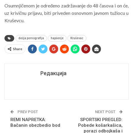
Osumnjičenom je određeno zadržavanje do 48 časova i on će,
uz krivičnu prijavu, biti priveden osnovnom javnom tužiocu u
Kruševcu.
dečja pornografija
hapšenje
Kruševac
Share
Редакција
PREV POST
NEXT POST
REMI NAPRETKA:
SPORTSKI PREGLED:
Bačanin obezbedio bod
Pobede košarkašica,
porazi odbojkaša i