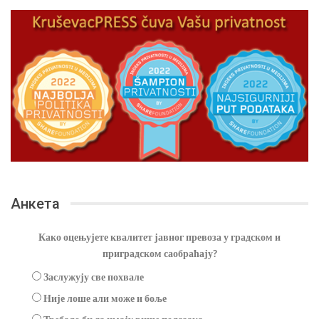
Анкета
Како оцењујете квалитет јавног превоза у градском и
приградском саобраћају?
Заслужују све похвале
Није лоше али може и боље