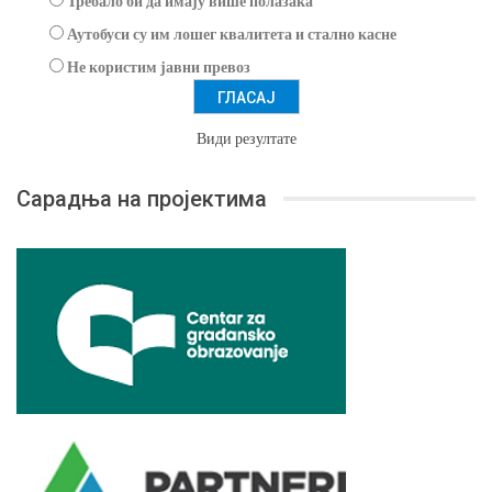
Требало би да имају више полазака
Аутобуси су им лошег квалитета и стално касне
Не користим јавни превоз
Види резултате
Сарадња на пројектима