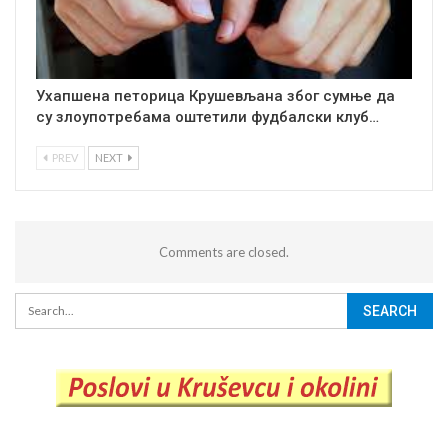
Ухапшена петорица Крушевљана због сумње да
су злоупотребама оштетили фудбалски клуб…
PREV
NEXT
Comments are closed.