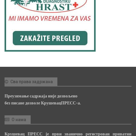
Сва права задржана
Преузимање садржаја није дозвољено
без писане дозволе КрушевацПРЕСС-а.
О нама
Крушевац ПРЕСС је први званично регистрован приватни