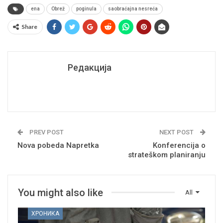
ena
Obrež
poginula
saobraćajna nesreća
Share
Редакција
PREV POST
NEXT POST
Nova pobeda Napretka
Konferencija o
strateškom planiranju
You might also like
All
ХРОНИКА