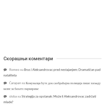
Скорашњи коментари
Romeo
на
Brus i Aleksandrovac pred nestajanjem: Dramatičan pad
nataliteta
Čarapan
на
Комуналци ћуте док саобраћајна полиција пише хиљаду
казне за бахато паркирање
sloba
на
Strategija za opstanak: Može li Aleksandrovac zadržati
mlade?