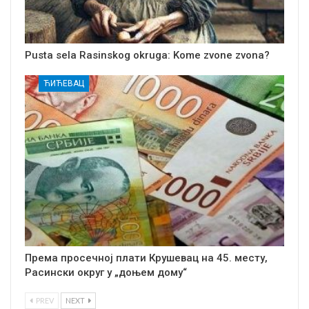
Pusta sela Rasinskog okruga: Kome zvone zvona?
ЋИЋЕВАЦ
Према просечној плати Крушевац на 45. месту,
Расински округ у „доњем дому“
PREV
NEXT