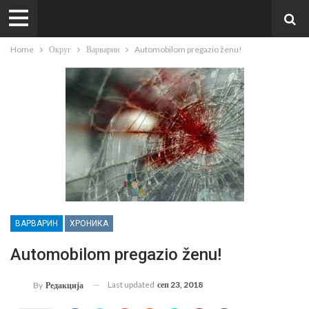
Home
Округ
Варварин
Automobilom pregazio ženu!
ВАРВАРИН
ХРОНИКА
Automobilom pregazio ženu!
Last updated
сеп 23, 2018
By
Редакција