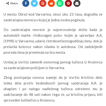
Share
U mestu Obrež kod Varvarina, sinoć oko 23 časa, dogodila se
saobraćajna nesreća u kojoj je jedna osoba poginula.
Do saobraćajne nesreće je najverovatnije došlo kada je
automobil marke «folksvagen polo» kojim je upravljao A.A.
(1998) iz Varvarina, udario četrdesetšestogodišnju ženu, dok je
prelazila kolovoz nakon silaska iz autobusa. Od zadobijenih
povreda žena je preminula na licu mesta.
Uviđaj je izvršio zamenik osnovnog javnog tužioca iz Kruševca
sa saobraćajnom policijom iz Varvarina.
Zbog postojanja osnova sumnje da je izvršio krivično delo
teška dela protiv bezbednosti javnog saobraćaja A.A. je
uhapšen i po nalogu nadležnog tužioca određeno mu je
zadržavanje do 48 sati nakon čega će, uz krivičnu prijavu, biti
sproveden tužilaštvu u Kruševcu.