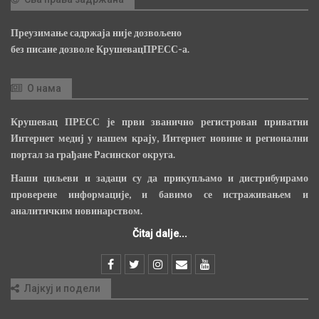
Преузимање садржаја није дозвољено
без писане дозволе КрушевацПРЕСС-а.
О нама
Крушевац ПРЕСС је први званично регистрован приватни
Интернет медиј у нашем крају, Интернет новине и регионални
портал за грађане Расинског округа.
Наши циљеви и задаци су да прикупљамо и дистрибуирамо
проверене информације, и бавимо се истраживањем и
аналитичким новинарством.
Čitaj dalje...
Лајкуј и подели