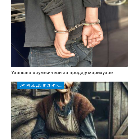
Ухапшен осумњичени за продају марихуане
ЈАЧАЊЕ ДОПИСНИЧКЕ МРЕЖЕ НЕЗАВИСНИХ МЕДИЈА У РАСИНСКОМ ОКРУГУ