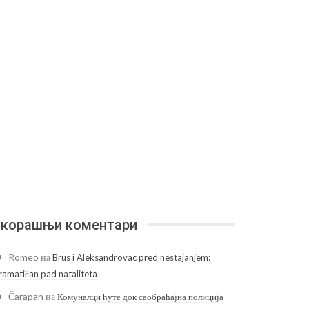
корашњи коментари
Romeo
на
Brus i Aleksandrovac pred nestajanjem:
ramatičan pad nataliteta
Čarapan
на
Комуналци ћуте док саобраћајна полиција