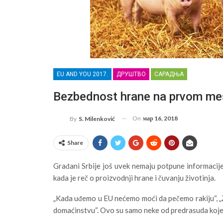
EU AND YOU 2017.
ДРУШТВО
САРАДЊА
Bezbednost hrane na prvom me
On
мар 16, 2018
By
S. Milenković
Share
Građani Srbije još uvek nemaju potpune informacije 
kada je reč o proizvodnji hrane i čuvanju životinja.
„Kada uđemo u EU nećemo moći da pečemo rakiju“, „
domaćinstvu“. Ovo su samo neke od predrasuda koje 