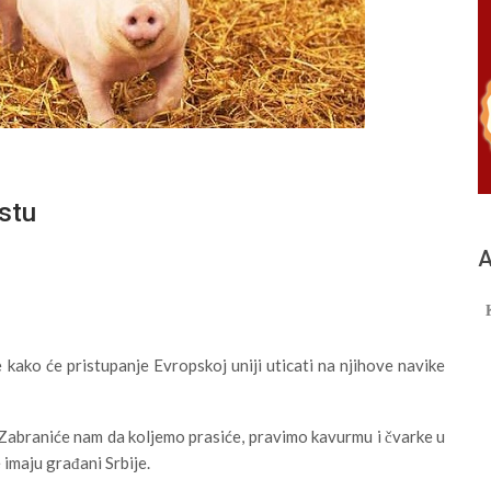
stu
А
kako će pristupanje Evropskoj uniji uticati na njihove navike
Zabraniće nam da koljemo prasiće, pravimo kavurmu i čvarke u
imaju građani Srbije.