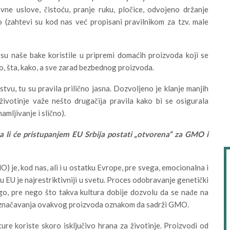
ne uslove, čistoću, pranje ruku, pločice, odvojeno držanje
o (zahtevi su kod nas već propisani pravilnikom za tzv. male
su naše bake koristile u pripremi domaćih proizvoda koji se
ko, šta, kako, a sve zarad bezbednog proizvoda.
tvu, tu su pravila prilično jasna. Dozvoljeno je klanje manjih
 životinje važe nešto drugačija pravila kako bi se osigurala
amljivanje i slično).
Da li će pristupanjem EU Srbija postati „otvorena“ za GMO i
 je, kod nas, ali i u ostatku Evrope, pre svega, emocionalna i
 EU je najrestriktivniji u svetu. Proces odobravanje genetički
ugo, pre nego što takva kultura dobije dozvolu da se nađe na
 označavanja ovakvog proizvoda oznakom da sadrži GMO.
ure koriste skoro isključivo hrana za životinje. Proizvodi od