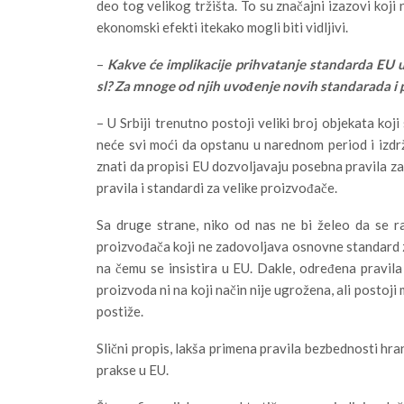
deo tog velikog tržišta. To su značajni izazovi koji
ekonomski efekti itekako mogli biti vidljivi.
–
Kakve će implikacije prihvatanje standarda EU u
sl? Za mnoge od njih uvođenje novih standarada i pr
– U Srbiji trenutno postoji veliki broj objekata ko
neće svi moći da opstanu u narednom period i izdr
znati da propisi EU dozvoljavaju posebna pravila za
pravila i standardi za velike proizvođače.
Sa druge strane, niko od nas ne bi želeo da se ra
proizvođača koji ne zadovoljava osnovne standard z
na čemu se insistira u EU. Dakle, određena pravil
proizvoda ni na koji način nije ugrožena, ali postoj
postiže.
Slični propis, lakša primena pravila bezbednosti hr
prakse u EU.