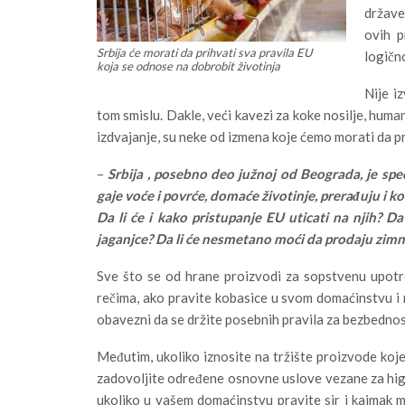
države
ovih p
Srbija će morati da prihvati sva pravila EU
logičn
koja se odnose na dobrobit životinja
Nije i
tom smislu. Dakle, veći kavezi za koke nosilje, huma
izdvajanje, su neke od izmena koje ćemo morati da p
–
Srbija , posebno deo južnoj od Beograda, je sp
gaje voće i povrće, domaće životinje, prerađuju i ko
Da li će i kako pristupanje EU uticati na njih? Da l
jaganjce? Da li će nesmetano moći da prodaju zimn
Sve što se od hrane proizvodi za sopstvenu upotr
rečima, ako pravite kobasice u svom domaćinstvu i n
obavezni da se držite posebnih pravila za bezbednos
Međutim, ukoliko iznosite na tržište proizvode koje 
zadovoljite određene osnovne uslove vezane za higij
ukoliko u vašem domaćinstvu pravite sir i kajmak 