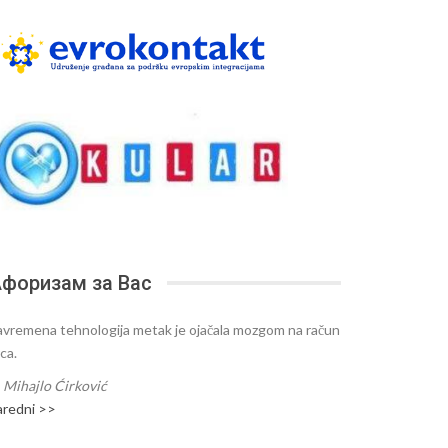
форизам за Вас
avremena tehnologija metak je ojačala mozgom na račun
ca.
—
Mihajlo Ćirković
aredni >>