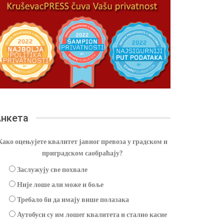
нкета
Како оцењујете квалитет јавног превоза у градском и
приградском саобраћају?
Заслужују све похвале
Није лоше али може и боље
Требало би да имају више полазака
Аутобуси су им лошег квалитета и стално касне