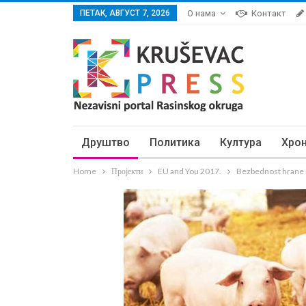
ПЕТАК, АВГУСТ 7, 2026
О нама
Контакт
Друштво
Политика
Култура
Хро
Home
Пројекти
EU and You 2017.
Bezbednost hrane