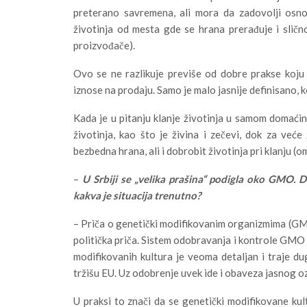
preterano savremena, ali mora da zadovolji osnov
životinja od mesta gde se hrana prerađuje i sličn
proizvođače).
Ovo se ne razlikuje previše od dobre prakse koju 
iznose na prodaju. Samo je malo jasnije definisano, 
Kada je u pitanju klanje životinja u samom domaćins
životinja, kao što je živina i zečevi, dok za veće
bezbedna hrana, ali i dobrobit životinja pri klanju (om
–
U Srbiji se „velika prašina“ podigla oko GMO. 
kakva je situacija trenutno?
– Priča o genetički modifikovanim organizmima (GMO)
politička priča. Sistem odobravanja i kontrole GMO u
modifikovanih kultura je veoma detaljan i traje d
tržišu EU. Uz odobrenje uvek ide i obaveza jasnog
U praksi to znači da se genetički modifikovane kult