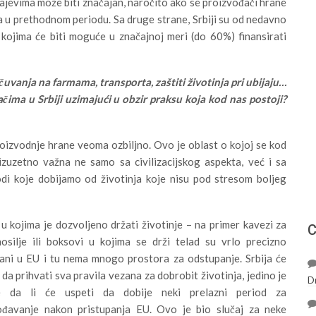
čajevima može biti značajan, naročito ako se proizvođači hrane
 u prethodnom periodu. Sa druge strane, Srbiji su od nedavno
kojima će biti moguće u značajnoj meri (do 60%) finansirati
 čuvanja na farmama, transporta, zaštiti životinja pri ubijaju…
ima u Srbiji uzimajući u obzir praksu koja kod nas postoji?
roizvodnje hrane veoma ozbiljno. Ovo je oblast o kojoj se kod
izuzetno važna ne samo sa civilizacijskog aspekta, već i sa
i koje dobijamo od životinja koje nisu pod stresom boljeg
 u kojima je dozvoljeno držati životinje – na primer kavezi za
С
osilje ili boksovi u kojima se drži telad su vrlo precizno
sani u EU i tu nema mnogo prostora za odstupanje. Srbija će
 da prihvati sva pravila vezana za dobrobit životinja, jedino je
D
je da li će uspeti da dobije neki prelazni period za
ođavanje nakon pristupanja EU. Ovo je bio slučaj za neke