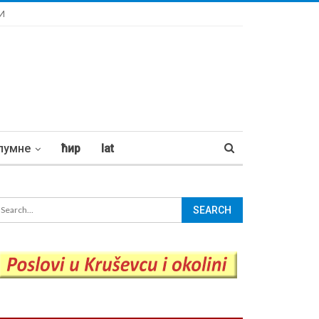
И
лумне
ћир
lat