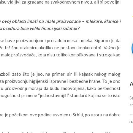
 nisu vidljivi za građane na svakodnevnom nivou, ali bi povoljni
 ovoj oblasti imati na male proizvođače – mlekare, klanice i
ocedura biće veliki finansijski izdatak?
ji se bave proizvodnjom i preradom mesa i mleka. Sigurno je da
že tržišnu utakmicu ukoliko ne postanu konkurentni. Važno je
 male proizvođače, koja nisu toliko komplikovana i stroga kao
zboli zato što je jeo, na primer, sir ili kajmak nekog malog
a proizvodnju higijenski ispravne i bezbedne hrane. To je ono
А
a u proizvodnji moraju da budu zadovoljena, kako bezbednost
i mogućnost primene “jednostavnijih” standard kojima se to isto
S
sr
ane je početkom ove godine usvojen u Srbiji, po uzoru na dobre
n