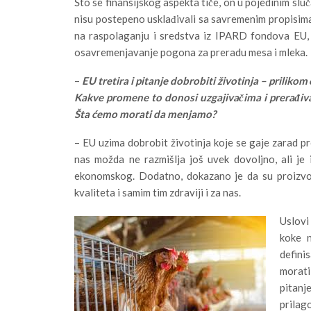
Što se finansijskog aspekta tiče, on u pojedinim slu
nisu postepeno usklađivali sa savremenim propisima
na raspolaganju i sredstva iz IPARD fondova EU, 
osavremenjavanje pogona za preradu mesa i mleka.
–
EU tretira i pitanje dobrobiti životinja – prilikom
Kakve promene to donosi uzgajivačima i prerađivač
Šta ćemo morati da menjamo?
– EU uzima dobrobit životinja koje se gaje zarad p
nas možda ne razmišlja još uvek dovoljno, ali je 
ekonomskog. Dodatno, dokazano je da su proizvod
kvaliteta i samim tim zdraviji i za nas.
Uslovi
koke n
defini
morati
pitan
prilag