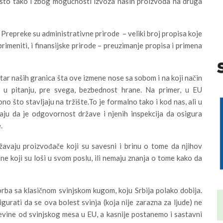
 isto tako i zbog mogućnosti izvoza naših proizvoda na druga
Prepreke su administrativne prirode – veliki broj propisa koje
primeniti, i finansijske prirode – preuzimanje propisa i primena
ar naših granica šta ove izmene nose sa sobom i na koji način
e u pitanju, pre svega, bezbednost hrane. Na primer, u EU
o što stavljaju na tržište.To je formalno tako i kod nas, ali u
raju da je odgovornost države i njenih inspekcija da osigura
.
ržavaju proizvođače koji su savesni i brinu o tome da njihov
e koji su loši u svom poslu, ili nemaju znanja o tome kako da
borba sa klasičnom svinjskom kugom, koju Srbija polako dobija.
gurati da se ova bolest svinja (koja nije zarazna za ljude) ne
evine od svinjskog mesa u EU, a kasnije postanemo i sastavni