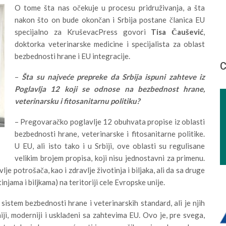
O tome šta nas očekuje u procesu pridruživanja, a šta
nakon što on bude okončan i Srbija postane članica EU
specijalno za KruševacPress govori
Tisa Čaušević
,
doktorka veterinarske medicine i specijalista za oblast
bezbednosti hrane i EU integracije.
С
–
Šta su najveće prepreke da Srbija ispuni zahteve iz
Poglavlja 12 koji se odnose na bezbednost hrane,
veterinarsku i fitosanitarnu politiku?
– Pregovaračko poglavlje 12 obuhvata propise iz oblasti
bezbednosti hrane, veterinarske i fitosanitarne politike.
U EU, ali isto tako i u Srbiji, ove oblasti su regulisane
velikim brojem propisa, koji nisu jednostavni za primenu.
vlje potrošača, kao i zdravlje životinja i biljaka, ali da sa druge
ama i biljkama) na teritoriji cele Evropske unije.
 sistem bezbednosti hrane i veterinarskih standard, ali je njih
ji, moderniji i usklađeni sa zahtevima EU. Ovo je, pre svega,