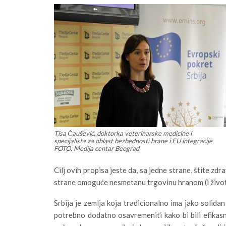
Tisa Čaušević, doktorka veterinarske medicine i
specijalista za oblast bezbednosti hrane i EU integracije
FOTO: Medija centar Beograd
Cilj ovih propisa jeste da, sa jedne strane, štite zdra
strane omoguće nesmetanu trgovinu hranom (i životinj
Srbija je zemlja koja tradicionalno ima jako solidan
potrebno dodatno osavremeniti kako bi bili efikasni