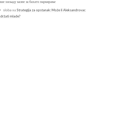
ише хиљаду казне за бахато паркирање
sloba
на
Strategija za opstanak: Može li Aleksandrovac
adržati mlade?