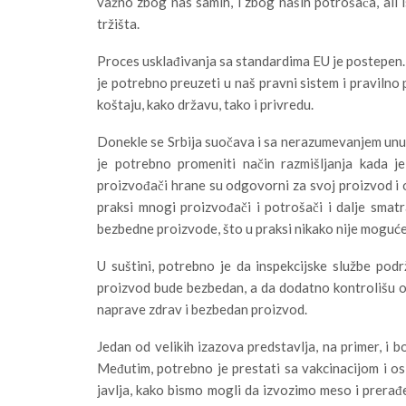
važno zbog nas samih, i zbog naših potrošača, ali
tržišta.
Proces usklađivanja sa standardima EU je postepen. 
je potrebno preuzeti u naš pravni sistem i pravilno 
koštaju, kako državu, tako i privredu.
Donekle se Srbija suočava i sa nerazumevanjem unut
je potrebno promeniti način razmišljanja kada j
proizvođači hrane su odgovorni za svoj proizvod i on
praksi mnogi proizvođači i potrošači i dalje smat
bezbedne proizvode, što u praksi nikako nije moguće
U suštini, potrebno je da inspekcijske službe pod
proizvod bude bezbedan, a da dodatno kontrolišu on
naprave zdrav i bezbedan proizvod.
Jedan od velikih izazova predstavlja, na primer, i 
Međutim, potrebno je prestati sa vakcinacijom i osi
javlja, kako bismo mogli da izvozimo meso i prerađ