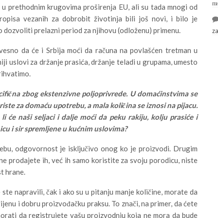
п
 u prethodnim krugovima proširenja EU, ali su tada mnogi od
ropisa vezanih za dobrobit životinja bili još novi, i bilo je
o dozvoliti prelazni period za njihovu (odloženu) primenu.
z
zvesno da će i Srbija moći da računa na povlašćen tretman u
niji uslovi za držanje prasića, držanje teladi u grupama, umesto
rihvatimo.
ecifična zbog ekstenzivne poljoprivrede. U domaćinstvima se
riste za domaću upotrebu, a mala količina se iznosi na pijacu.
i će naši seljaci i dalje moći da peku rakiju, kolju prasiće i
icu i sir spremljene u kućnim uslovima?
ebu, odgovornost je isključivo onog ko je proizvodi. Drugim
e prodajete ih, već ih samo koristite za svoju porodicu, niste
t hrane.
ste napravili, čak i ako su u pitanju manje količine, morate da
enu i dobru proizvođačku praksu. To znači, na primer, da ćete
morati da registrujete vašu proizvodnju koja ne mora da bude