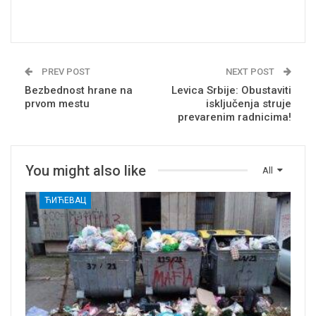
PREV POST
NEXT POST
Bezbednost hrane na
Levica Srbije: Obustaviti
prvom mestu
isključenja struje
prevarenim radnicima!
You might also like
All
ЋИЋЕВАЦ