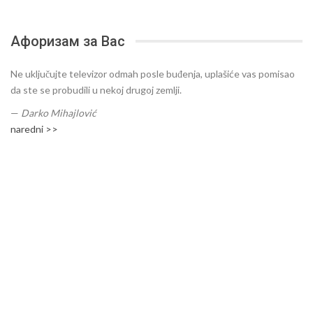
Афоризам за Вас
Ne uključujte televizor odmah posle buđenja, uplašiće vas pomisao
da ste se probudili u nekoj drugoj zemlji.
—
Darko Mihajlović
naredni >>