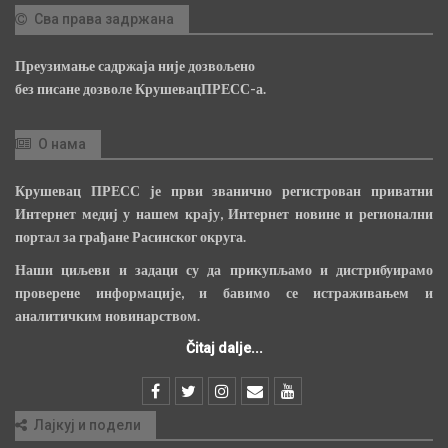
Сва права задржана
Преузимање садржаја није дозвољено
без писане дозволе КрушевацПРЕСС-а.
О нама
Крушевац ПРЕСС је први званично регистрован приватни
Интернет медиј у нашем крају, Интернет новине и регионални
портал за грађане Расинског округа.
Наши циљеви и задаци су да прикупљамо и дистрибуирамо
проверене информације, и бавимо се истраживањем и
аналитичким новинарством.
Čitaj dalje...
Лајкуј и подели