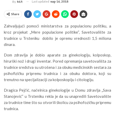
Last updated
мар 16, 2018
By
M.P.
Share
Zahvaljujući pomoći ministarstva za populacionu politiku, a
kroz projekat „Mere populacione politike“, Savetovalište za
trudnice u Trsteniku dobilo je opremu vrednosti 1,5 miliona
dinara.
Dom zdravlja je dobio aparate za ginekologiju, kolposkop,
hirurški nož i drugi inventar. Pored opremanja savetovališta za
trudnice sredstva su utrošena i za obuku medicinskih sestara za
psihofizičku pripremu trudnica i za obuku doktora, koji su
trenutno na specijalizaciji za
kolposkopiju i citologiju.
Dragica Pejčić, načelnica ginekologije u Domu zdravlja „Sava
Stanojević“ u Trsteniku rekla je da su unapredili Savetovalište
za trudnice time što su otvorili školicu za psihofozičku pripremu
trudnica.