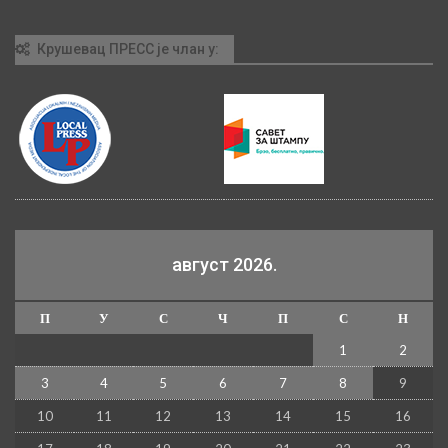
Крушевац ПРЕСС је члан у:
август 2026.
П
У
С
Ч
П
С
Н
1
2
3
4
5
6
7
8
9
10
11
12
13
14
15
16