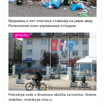
Крушевац и пет општина стављају на јавни увид
Регионални план управљања отпадом
ДРУШТВО
Potrošnja vode u Kruševcu skočila za trećinu: Sistem
stabilan, restrikcije nisu u…