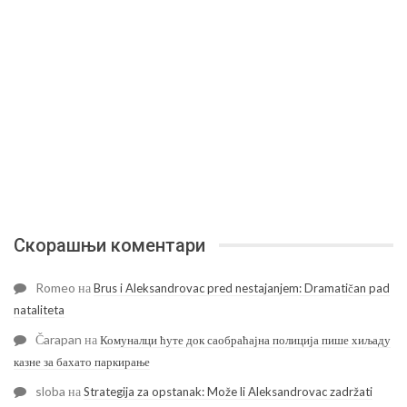
Скорашњи коментари
Romeo
на
Brus i Aleksandrovac pred nestajanjem: Dramatičan pad
nataliteta
Čarapan
на
Комуналци ћуте док саобраћајна полиција пише хиљаду
казне за бахато паркирање
sloba
на
Strategija za opstanak: Može li Aleksandrovac zadržati