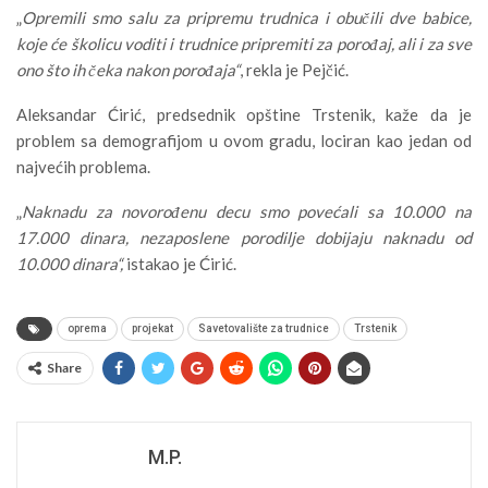
„
Opremili smo salu za pripremu trudnica i obučili dve babice,
koje će školicu voditi i trudnice pripremiti za porođaj, ali i za sve
ono što ih čeka nakon porođaja“
, rekla je Pejčić.
Aleksandar Ćirić, predsednik opštine
Trstenik, kaže
da je
problem sa demografijom u ovom gradu, lociran kao jedan od
najvećih problema.
„
Naknadu za novorođenu decu smo povećali sa 10.000 na
17.000 dinara, nezaposlene porodilje dobijaju naknadu od
10.000 dinara“,
istakao je Ćirić.
oprema
projekat
Savetovalište za trudnice
Trstenik
Share
M.P.