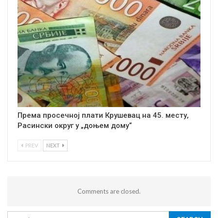
Према просечној плати Крушевац на 45. месту,
Расински округ у „доњем дому“
PREV
NEXT
Comments are closed.