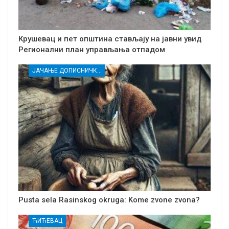
Крушевац и пет општина стављају на јавни увид
Регионални план управљања отпадом
ЈАЧАЊЕ ДОПИСНИЧКЕ МРЕЖЕ НЕЗАВИСНИХ МЕДИЈА У РАСИНСКОМ ОКРУГУ
Pusta sela Rasinskog okruga: Kome zvone zvona?
ЋИЋЕВАЦ