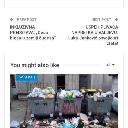
PREV POST
NEXT POST
INKLUZIVNA
USPEH PLIVAČA
PREDSTAVA: „Desa
NAPRETKA U VALJEVU:
blesa u zemlji čudesa“
Luka Janković osvojio tri
zlata!
You might also like
All
ЋИЋЕВАЦ