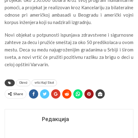
projekat oko 250.000 dolara kroz svoj program humanitarne
pomoći, a projekat je realizovan kroz Kancelariju za bilateralne
odnose pri američkoj ambasadi u Beogradu i američki vojni
korpus inženjera koji su nadzirali izgradnju.
Novi objekat u potpunosti ispunjava zdravstvene i sigurnosne
zahteve za decu i pružiće smeštaj za oko 50 predškolaca u ovom
mestu. Deca su među najugroženijim građanima u Srbiji i širom
sveta, a novi vrtić će pružiti pozitivnu razliku za brigu o deci u
celoj opštini Varvarin.
Obrež
vrtić Kajl Skot
Share
Редакција