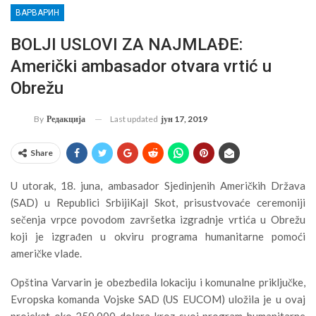
ВАРВАРИН
BOLJI USLOVI ZA NAJMLAĐE:
Američki ambasador otvara vrtić u
Obrežu
Last updated
јун 17, 2019
By
Редакција
Share
U utorak, 18. juna, ambasador Sjedinjenih Američkih Država
(SAD) u Republici SrbijiKajl Skot, prisustvovaće ceremoniji
sečenja vrpce povodom završetka izgradnje vrtića u Obrežu
koji je izgrađen u okviru programa humanitarne pomoći
američke vlade.
Opština Varvarin je obezbedila lokaciju i komunalne priključke,
Evropska komanda Vojske SAD (US EUCOM) uložila je u ovaj