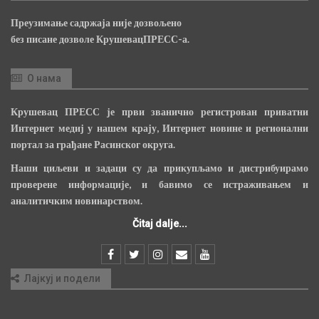
Преузимање садржаја није дозвољено
без писане дозволе КрушевацПРЕСС-а.
О нама
Крушевац ПРЕСС је први званично регистрован приватни
Интернет медиј у нашем крају, Интернет новине и регионални
портал за грађане Расинског округа.
Наши циљеви и задаци су да прикупљамо и дистрибуирамо
проверене информације, и бавимо се истраживањем и
аналитичким новинарством.
Čitaj dalje...
Лајкуј и подели