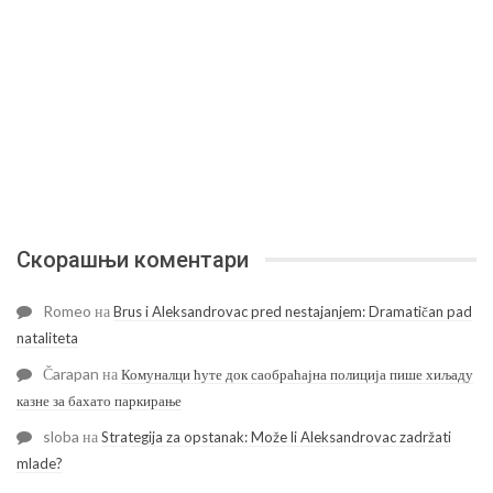
Скорашњи коментари
Romeo
на
Brus i Aleksandrovac pred nestajanjem: Dramatičan pad
nataliteta
Čarapan
на
Комуналци ћуте док саобраћајна полиција пише хиљаду
казне за бахато паркирање
sloba
на
Strategija za opstanak: Može li Aleksandrovac zadržati
mlade?