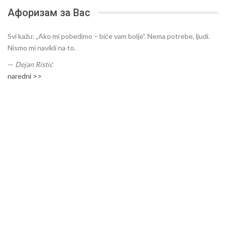
Афоризам за Вас
Svi kažu: „Ako mi pobedimo – biće vam bolje”. Nema potrebe, ljudi.
Nismo mi navikli na to.
—
Dejan Ristić
naredni >>