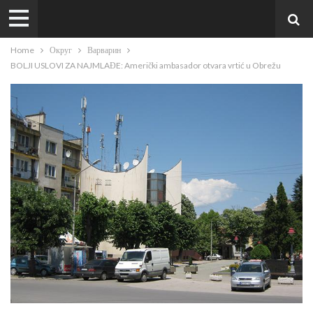
Home
Округ
Варварин
BOLJI USLOVI ZA NAJMLAĐE: Američki ambasador otvara vrtić u Obrežu