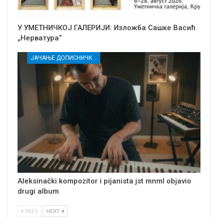
У УМЕТНИЧКОЈ ГАЛЕРИЈИ: Изложба Сашке Васић
„Нерватура“
ЈАЧАЊЕ ДОПИСНИЧКЕ МРЕЖЕ НЕЗАВИСНИХ МЕДИЈА У РАСИНСКОМ ОКРУГУ
Aleksinački kompozitor i pijanista jst mnml objavio
drugi album
PREV
NEXT