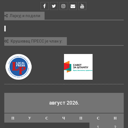
Лајкуј и подели
Крушевац ПРЕСС је члан у:
август 2026.
П
У
С
Ч
П
С
Н
1
2