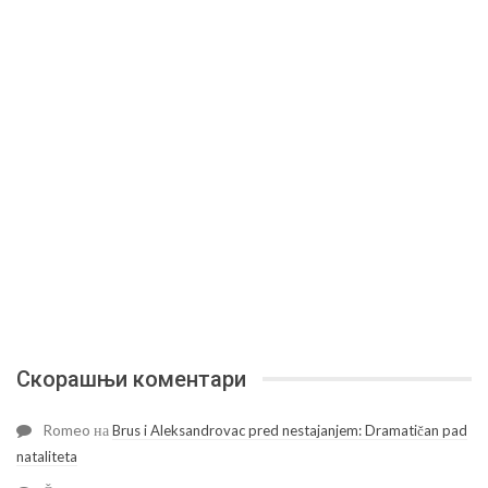
Скорашњи коментари
Romeo
на
Brus i Aleksandrovac pred nestajanjem: Dramatičan pad
nataliteta