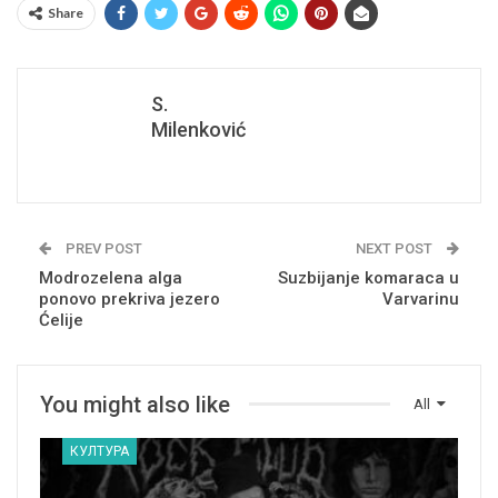
Share
S.
Milenković
PREV POST
NEXT POST
Modrozelena alga
Suzbijanje komaraca u
ponovo prekriva jezero
Varvarinu
Ćelije
You might also like
All
КУЛТУРА