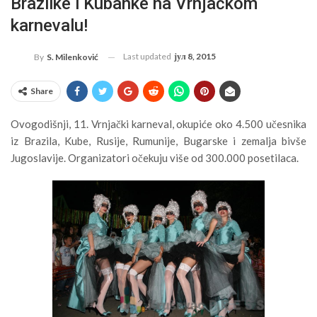
Brazilke i Kubanke na Vrnjačkom
karnevalu!
Last updated
јул 8, 2015
By
S. Milenković
Share
Ovogodišnji, 11. Vrnjački karneval, okupiće oko 4.500 učesnika
iz Brazila, Kube, Rusije, Rumunije, Bugarske i zemalja bivše
Jugoslavije. Organizatori očekuju više od 300.000 posetilaca.