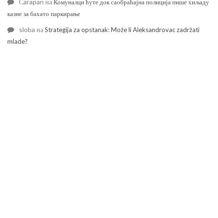
Čarapan
на
Комуналци ћуте док саобраћајна полиција пише хиљаду
казне за бахато паркирање
sloba
на
Strategija za opstanak: Može li Aleksandrovac zadržati
mlade?