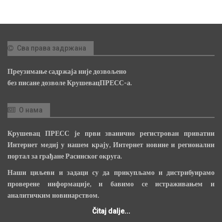
Сва права задржана
Преузимање садржаја није дозвољено
без писане дозволе КрушевацПРЕСС-а.
О нама
Крушевац ПРЕСС је први званично регистрован приватни
Интернет медиј у нашем крају, Интернет новине и регионални
портал за грађане Расинског округа.
Наши циљеви и задаци су да прикупљамо и дистрибуирамо
проверене информације, и бавимо се истраживањем и
аналитичким новинарством.
Čitaj dalje...