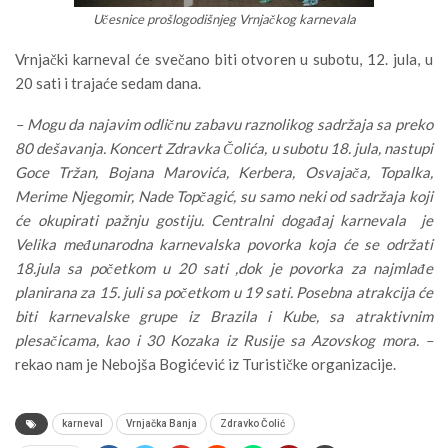
Učesnice prošlogodišnjeg Vrnjačkog karnevala
Vrnjački karneval će svečano biti otvoren u subotu, 12. jula, u
20 sati i trajaće sedam dana.
– Mogu da najavim odličnu zabavu raznolikog sadržaja sa preko
80 dešavanja. Koncert Zdravka Čolića, u subotu 18. jula, nastupi
Goce Tržan, Bojana Marovića, Kerbera, Osvajača, Topalka,
Merime Njegomir, Nade Topčagić, su samo neki od sadržaja koji
će okupirati pažnju gostiju. Centralni događaj karnevala je
Velika međunarodna karnevalska povorka koja će se održati
18.jula sa početkom u 20 sati ,dok je povorka za najmlađe
planirana za 15. juli sa početkom u 19 sati. Posebna atrakcija će
biti karnevalske grupe iz Brazila i Kube, sa atraktivnim
plesačicama, kao i 30 Kozaka iz Rusije sa Azovskog mora. –
rekao nam je Nebojša Bogićević iz Turističke organizacije.
karneval
Vrnjačka Banja
Zdravko Čolić