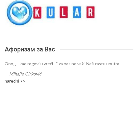
Афоризам за Вас
Ono, „…kao rogovi u vreći…“ za nas ne važi. Naši rastu unutra.
—
Mihajlo Ćirković
naredni >>