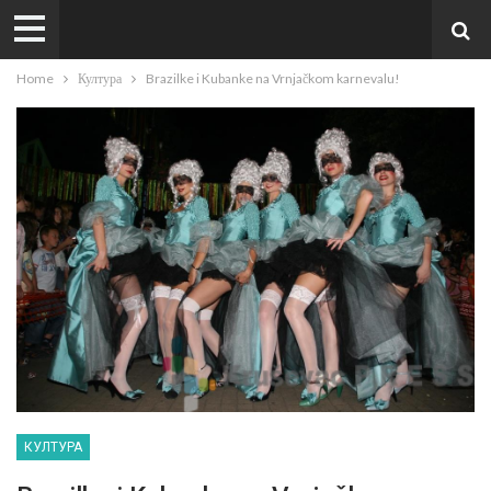
Home
Култура
Brazilke i Kubanke na Vrnjačkom karnevalu!
КУЛТУРА