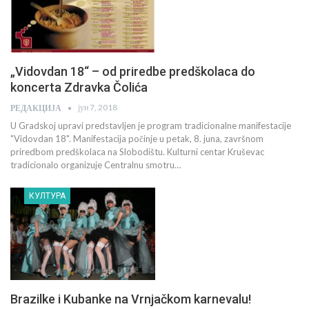
„Vidovdan 18“ – od priredbe predškolaca do
koncerta Zdravka Čolića
јун 7, 2018
РЕДАКЦИЈА
U Gradskoj upravi predstavljen je program tradicionalne manifestacije
"Vidovdan 18". Manifestacija počinje u petak, 8. juna, završnom
priredbom predškolaca na Slobodištu. Kulturni centar Kruševac
tradicionalo organizuje Centralnu smotru…
КУЛТУРА
Brazilke i Kubanke na Vrnjačkom karnevalu!