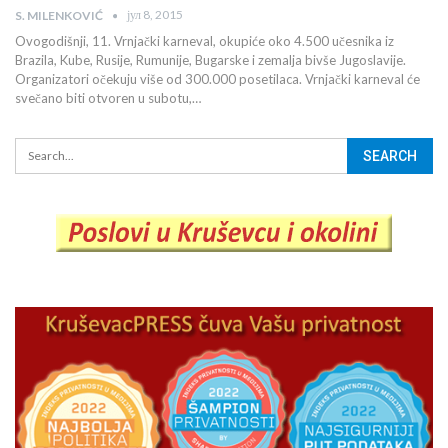
јул 8, 2015
S. MILENKOVIĆ
Ovogodišnji, 11. Vrnjački karneval, okupiće oko 4.500 učesnika iz
Brazila, Kube, Rusije, Rumunije, Bugarske i zemalja bivše Jugoslavije.
Organizatori očekuju više od 300.000 posetilaca. Vrnjački karneval će
svečano biti otvoren u subotu,…