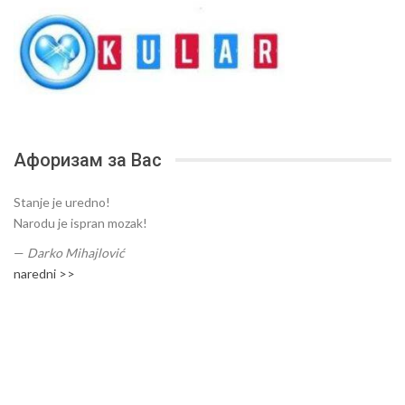
Афоризам за Вас
Stanje je uredno!
Narodu je ispran mozak!
—
Darko Mihajlović
naredni >>