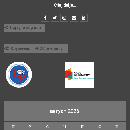
Čitaj dalje...
Лајкуј и подели
Крушевац ПРЕСС је члан у:
август 2026.
П
У
С
Ч
П
С
Н