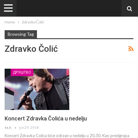
Home
Zdravko Čolić
Browsing Tag
Zdravko Čolić
ДРУШТВО
Koncert Zdravka Čolića u nedelju
јун 29, 2018
M.P.
Koncert Zdravka Colica bice odrzan u nedelju u 20.30. Kao predgrupa