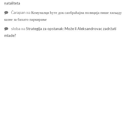
nataliteta
Čarapan
на
Комуналци ћуте док саобраћајна полиција пише хиљаду
казне за бахато паркирање
sloba
на
Strategija za opstanak: Može li Aleksandrovac zadržati
mlade?