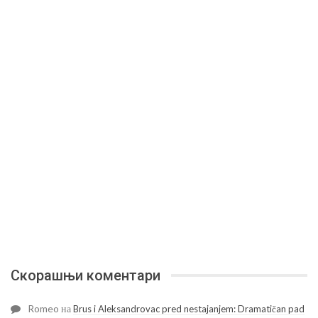
Скорашњи коментари
Romeo
на
Brus i Aleksandrovac pred nestajanjem: Dramatičan pad