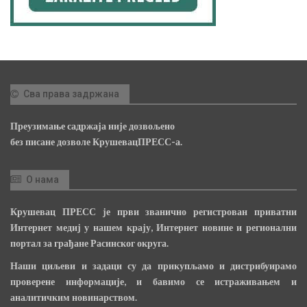
Сва права задржана
Преузимање садржаја није дозвољено
без писане дозволе КрушевацПРЕСС-а.
О нама
Крушевац ПРЕСС је први званично регистрован приватни
Интернет медиј у нашем крају, Интернет новине и регионални
портал за грађане Расинског округа.
Наши циљеви и задаци су да прикупљамо и дистрибуирамо
проверене информације, и бавимо се истраживањем и
аналитичким новинарством.