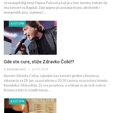
ce nastupiti Big bend Dejana Petrovica koji je u tom terminu trebalo da
ima koncert na Bagdali. Zabranjeno je unošenje hrane, alkoholnih i
energetskih pića, staklene i…
КУЛТУРА
Gde ste cure, stiže Zdravko Čolić!?
јун 20, 2018
S. MILENKOVIĆ
Koncert Zdravka Čolića, najavljen kao koncert godine u Kruševcu,
zakazan je za 29. jun, sa početkom u 20.30 časova, na prostoru između
Rasadnika i Slobodišta. Za sve posetioce, a očekuje se da će ih osim iz
Kruševca biti i iz ostalih mesta…
КУЛТУРА