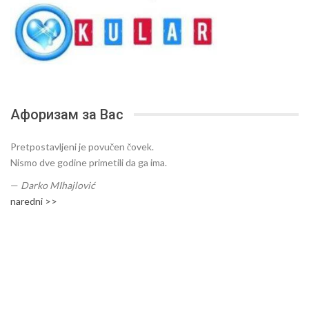
Афоризам за Вас
Pretpostavljeni je povučen čovek.
Nismo dve godine primetili da ga ima.
—
Darko MIhajlović
naredni >>