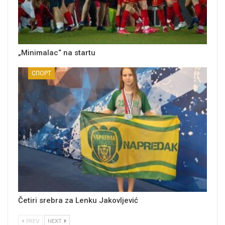
„Minimalac“ na startu
СПОРТ
Četiri srebra za Lenku Jakovljević
PREV
NEXT