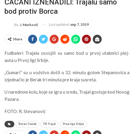
ČAČANI IZNENADILI: Trajalu samo
bod protiv Borca
Last updated
апр 7, 2019
By
J. Marković
Share
Fudbaleri Trajala osvojili su samo bod u prvoj utakmici plej-
auta u Prvoj ligi Srbije.
„Gumari“ su u vođstvo došli u 32. minutu golom Stepanovića a
izjednačio je Berak tri minuta pre kraja susreta.
U narednom kolu, koje se igra u sredu, Trajal gostuje kod Novog
Pazara.
FOTO: R. Stevanović
Borac Čačak
FK Trajal
Prva liga Srbije