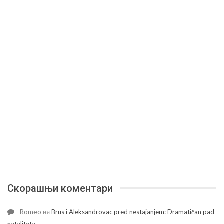
Скорашњи коментари
Romeo
на
Brus i Aleksandrovac pred nestajanjem: Dramatičan pad
nataliteta