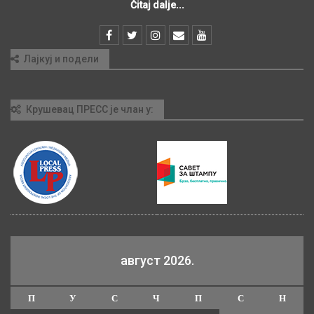
Čitaj dalje...
Лајкуј и подели
Крушевац ПРЕСС је члан у:
август 2026.
П
У
С
Ч
П
С
Н