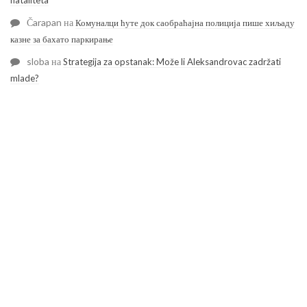
Čarapan
на
Комуналци ћуте док саобраћајна полиција пише хиљаду
казне за бахато паркирање
sloba
на
Strategija za opstanak: Može li Aleksandrovac zadržati
mlade?