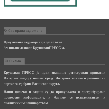
Сва права задржана
Преузимање садржаја није дозвољено
без писане дозволе КрушевацПРЕСС-а.
О нама
Крушевац ПРЕСС је први званично регистрован приватни
Интернет медиј у нашем крају, Интернет новине и регионални
портал за грађане Расинског округа.
Наши циљеви и задаци су да прикупљамо и дистрибуирамо
проверене информације, и бавимо се истраживањем и
аналитичким новинарством.