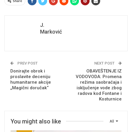
Share
J.
Marković
PREV POST
NEXT POST
Donirajte obrok i
OBAVEŠTENJE IZ
proslavite deceniju
VODOVODA: Promena
humanitarne akcije
režima saobraćaja i
„Magični doručak“
isključenje vode zbog
radova kod Fontane i
Kosturnice
You might also like
All