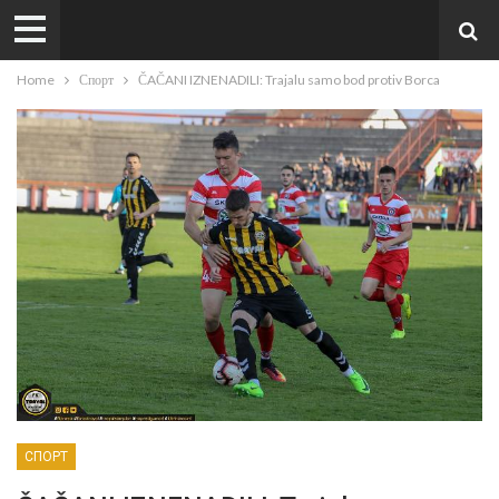
Home
Спорт
ČAČANI IZNENADILI: Trajalu samo bod protiv Borca
СПОРТ