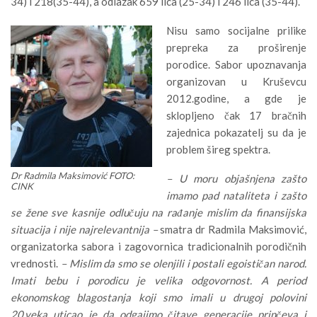
34) i 218(35-44), a odlazak 659 lica (25-34) i 246 lica (35-44).
Nisu samo socijalne prilike
prepreka za proširenje
porodice. Sabor upoznavanja
organizovan u Kruševcu
2012.godine, a gde je
sklopljeno čak 17 bračnih
zajednica pokazatelj su da je
problem šireg spektra.
Dr Radmila Maksimović FOTO:
– U moru objašnjena zašto
CINK
imamo pad nataliteta i zašto
se žene sve kasnije odlučuju na rađanje mislim da finansijska
situacija i nije najrelevantnija –
smatra dr Radmila Maksimović,
organizatorka sabora i zagovornica tradicionalnih porodičnih
vrednosti.
– Mislim da smo se olenjili i postali egoističan narod.
Imati bebu i porodicu je velika odgovornost. A period
ekonomskog blagostanja koji smo imali u drugoj polovini
20.veka uticao je da odgajimo čitave generacije prinčeva i