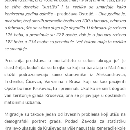
te cifre donekle “sustižu” i ta razlika se smanjuje kako
konkretna godina odmiče –
predočava Ostojić.
– Ove godine je,
međutim, broj umrlih premašio brojku od 200 u januaru, odnosno
u februaru, što se zaista dugo nije dogodilo. U februaru je rođeno
126 beba, a preminule su 229 osobe, dok je u januaru rođeno
192 beba, a 234 osobe su preminule. Već tokom maja ta razlika
se smanjuje.
Preciznija predstava o mortalitetu u celom okrugu još je
drastičnija, budući da su brojke sa kojima barataju u Matičnoj
službi podrazumevaju samo stanovnike iz Aleksandrovca,
Trstenika, Ćićevca, Varvarina i Brusa, koji su kao pacijenti
Opšte bolnice Kruševac, tu i preminuli. Ukoliko se smrt dogodi
van teritorije grada Kruševca, ona se prijavljuje u opštinskim
matičnim službama.
Migracije su takođe jedan od izvesnih problema koji utiču na
demografski portret grada. Podaci Zavoda za statistiku
Kraljevo ukazuju da Kruševac najviše napuštaju generacije koje