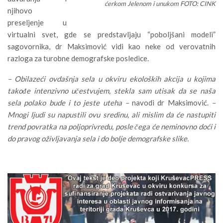
ćerkom Jelenom i unukom FOTO: CINK
njihovo
preseljenje u
virtualni svet, gde se predstavljaju “poboljšani modeli”
sagovornika, dr Maksimović vidi kao neke od verovatnih
razloga za turobne demografske posledice.
– Obilazeći ovdašnja sela u okviru ekoloških akcija u kojima
takođe intenzivno učestvujem, stekla sam utisak da se naša
sela polako bude i to jeste uteha –
navodi dr Maksimović.
–
Mnogi ljudi su napustili ovu sredinu, ali mislim da će nastupiti
trend povratka na poljoprivredu, posle čega će neminovno doći i
do pravog oživljavanja sela i do bolje demografske slike.