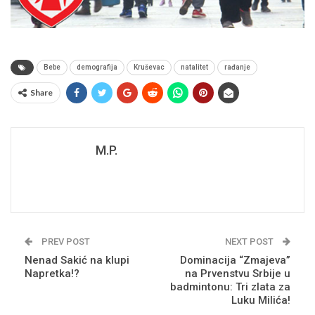
Bebe
demografija
Kruševac
natalitet
rađanje
Share
M.P.
PREV POST
NEXT POST
Nenad Sakić na klupi
Dominacija “Zmajeva”
Napretka!?
na Prvenstvu Srbije u
badmintonu: Tri zlata za
Luku Milića!