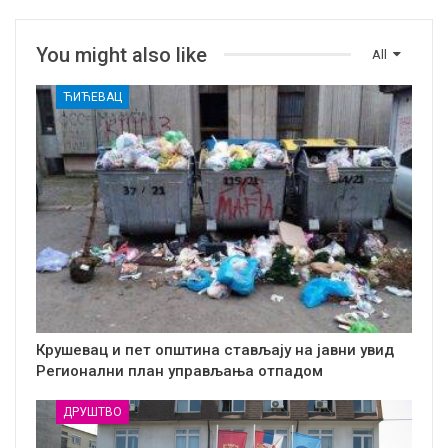
You might also like
All
ЋИЋЕВАЦ
Крушевац и пет општина стављају на јавни увид
Регионални план управљања отпадом
ДРУШТВО