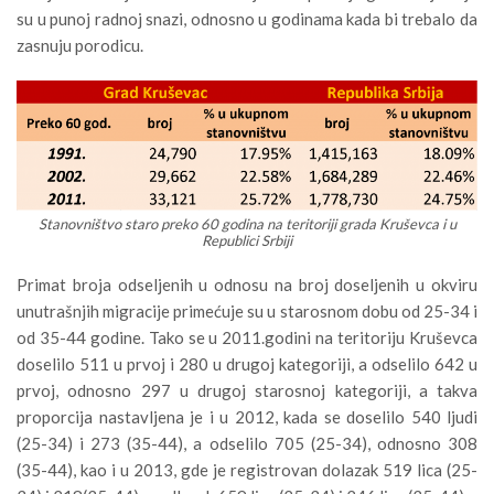
su u punoj radnoj snazi, odnosno u godinama kada bi trebalo da
zasnuju porodicu.
Stanovništvo staro preko 60 godina na teritoriji grada Kruševca i u
Republici Srbiji
Primat broja odseljenih u odnosu na broj doseljenih u okviru
unutrašnjih migracije primećuje su u starosnom dobu od 25-34 i
od 35-44 godine. Tako se u 2011.godini na teritoriju Kruševca
doselilo 511 u prvoj i 280 u drugoj kategoriji, a odselilo 642 u
prvoj, odnosno 297 u drugoj starosnoj kategoriji, a takva
proporcija nastavljena je i u 2012, kada se doselilo 540 ljudi
(25-34) i 273 (35-44), a odselilo 705 (25-34), odnosno 308
(35-44), kao i u 2013, gde je registrovan dolazak 519 lica (25-