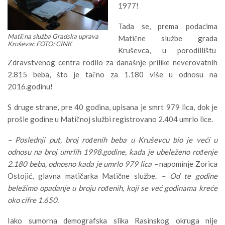
1977!
Tada se, prema podacima
Matična služba Gradska uprava
Matične službe grada
Kruševac FOTO: CINK
Kruševca, u porodillištu
Zdravstvenog centra rodilo za današnje prilike neverovatnih
2.815 beba, što je tačno za 1.180 više u odnosu na
2016.godinu!
S druge strane, pre 40 godina, upisana je smrt 979 lica, dok je
prošle godine u Matičnoj službi registrovano 2.404 umrlo lice.
– Poslednji put, broj rođenih beba u Kruševcu bio je veći u
odnosu na broj umrlih 1998.godine, kada je ubeleženo rođenje
2.180 beba, odnosno kada je umrlo 979 lica –
napominje Zorica
Ostojić, glavna matičarka Matične službe.
– Od te godine
beležimo opadanje u broju rođenih, koji se već godinama kreće
oko cifre 1.650.
Iako sumorna demografska slika Rasinskog okruga nije