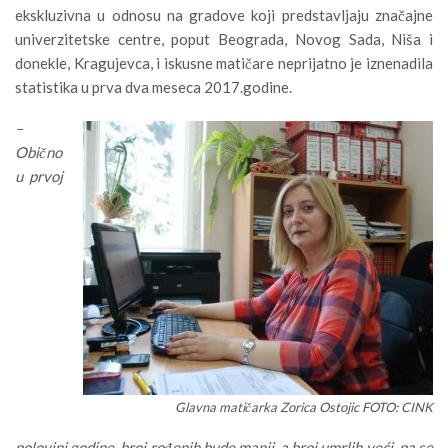
ekskluzivna u odnosu na gradove koji predstavljaju značajne
univerzitetske centre, poput Beograda, Novog Sada, Niša i
donekle, Kragujevca, i iskusne matičare neprijatno je iznenadila
statistika u prva dva meseca 2017.godine.
–
Obično
u prvoj
Glavna matičarka Zorica Ostojic FOTO: CINK
polovini godine, broj rođenih bude manji, a broj umrlih veći, pa se