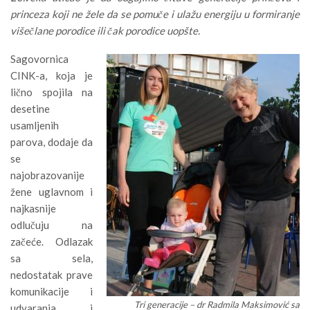
princeza koji ne žele da se pomuče i ulažu energiju u formiranje
višečlane porodice ili čak porodice uopšte.
Sagovornica
CINK-a, koja je
lično spojila na
desetine
usamljenih
parova, dodaje da
se
najobrazovanije
žene uglavnom i
najkasnije
odlučuju na
začeće. Odlazak
sa sela,
nedostatak prave
komunikacije i
Tri generacije – dr Radmila Maksimović sa
udvaranja i