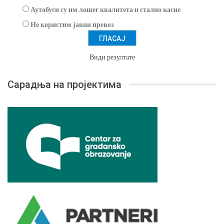
Аутобуси су им лошег квалитета и стално касне
Не користим јавни превоз
Види резултате
Сарадња на пројектима