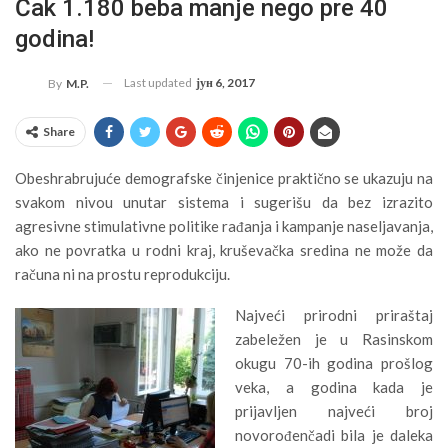
Čak 1.180 beba manje nego pre 40
godina!
Last updated
јун 6, 2017
By
M.P.
Share
Obeshrabrujuće demografske činjenice praktično se ukazuju na
svakom nivou unutar sistema i sugerišu da bez izrazito
agresivne stimulativne politike rađanja i kampanje naseljavanja,
ako ne povratka u rodni kraj, kruševačka sredina ne može da
računa ni na prostu reprodukciju.
Najveći prirodni priraštaj
zabeležen je u Rasinskom
okugu 70-ih godina prošlog
veka, a godina kada je
prijavljen najveći broj
novorođenčadi bila je daleka