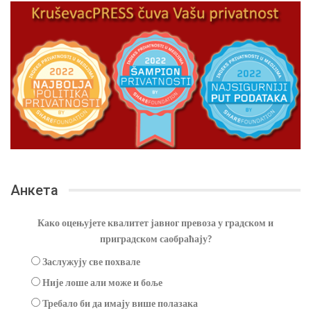
Анкета
Како оцењујете квалитет јавног превоза у градском и
приградском саобраћају?
Заслужују све похвале
Није лоше али може и боље
Требало би да имају више полазака