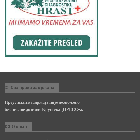
Сва права задржана
Преузимање садржаја није дозвољено
без писане дозволе КрушевацПРЕСС-а.
О нама