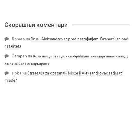
Скорашњи коментари
Romeo
на
Brus i Aleksandrovac pred nestajanjem: Dramatičan pad
nataliteta
Čarapan
на
Комуналци ћуте док саобраћајна полиција пише хиљаду
казне за бахато паркирање
sloba
на
Strategija za opstanak: Može li Aleksandrovac zadržati
mlade?