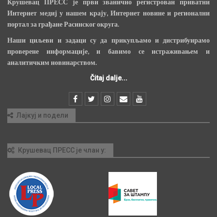
Крушевац ПРЕСС је први званично регистрован приватни
Интернет медиј у нашем крају, Интернет новине и регионални
портал за грађане Расинског округа.
Наши циљеви и задаци су да прикупљамо и дистрибуирамо
проверене информације, и бавимо се истраживањем и
аналитичким новинарством.
Čitaj dalje...
Лајкуј и подели
Крушевац ПРЕСС је члан у: