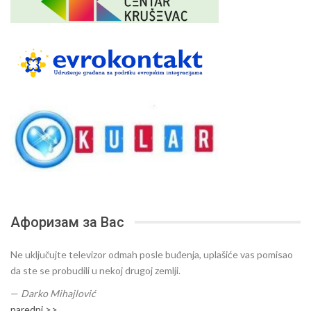
Афоризам за Вас
Ne uključujte televizor odmah posle buđenja, uplašiće vas pomisao
da ste se probudili u nekoj drugoj zemlji.
—
Darko Mihajlović
naredni >>