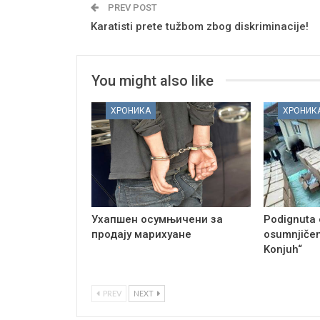
PREV POST
Karatisti prete tužbom zbog diskriminacije!
You might also like
ХРОНИКА
ХРОНИК
Ухапшен осумњичени за
Podignuta 
продају марихуане
osumnjičen
Konjuh“
PREV
NEXT