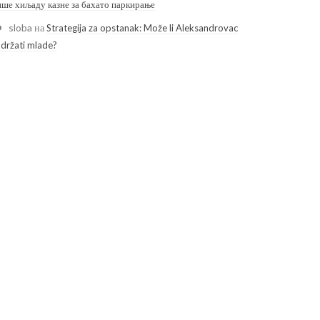
ише хиљаду казне за бахато паркирање
sloba
на
Strategija za opstanak: Može li Aleksandrovac
adržati mlade?