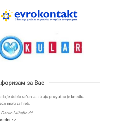
форизам за Вас
ada je dobio račun za struju progutao je knedlu.
eće imati za hleb.
—
Darko Mihajlović
aredni >>