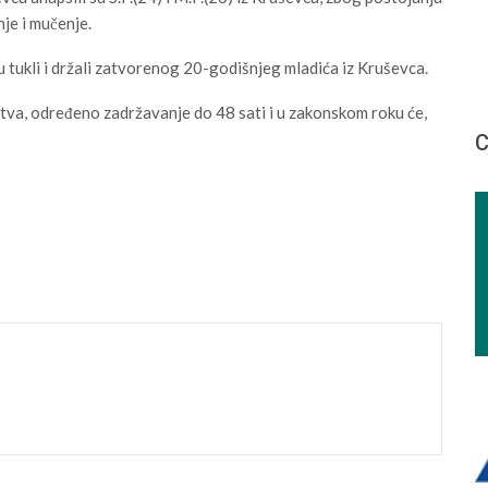
nje i mučenje.
 tukli i držali zatvorenog 20-godišnjeg mladića iz Kruševca.
štva, određeno zadržavanje do 48 sati i u zakonskom roku će,
С