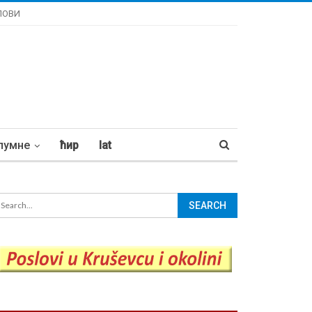
ЛОВИ
лумне
ћир
lat