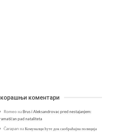
корашњи коментари
Romeo
на
Brus i Aleksandrovac pred nestajanjem:
ramatičan pad nataliteta
Čarapan
на
Комуналци ћуте док саобраћајна полиција