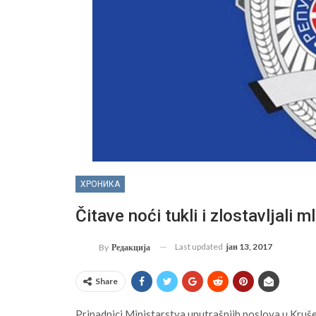
ХРОНИКА
Čitave noći tukli i zlostavljali m
Last updated
јан 13, 2017
By
Редакција
Share
Pripadnici Ministarstva unutrašnjih poslova u Krušev