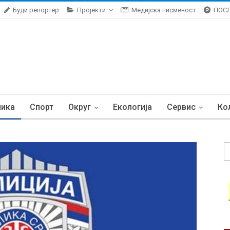
Буди репортер
Пројекти
Медијска писменост
ПОС
ника
Спорт
Округ
Екологија
Сервис
Ко