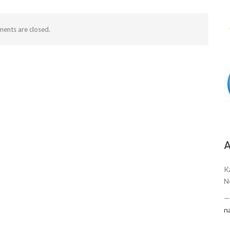
ents are closed.
А
K
N
n