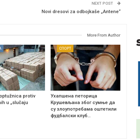
NEXT POST
Novi dresovi za odbojkaše „Antene“
More From Author
А
СПОРТ
optužnica protiv
Ухапшена петорица
ih u „slučaju
Крушевљана због сумње да
су злоупотребама оштетили
фудбалски клуб…