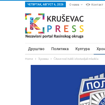
ЧЕТВРТАК, АВГУСТ 6, 2026
О нама
Контакт
Друштво
Политика
Култура
Хро
Home
Хроника
Čitave noći tukli i zlostavljali mladića