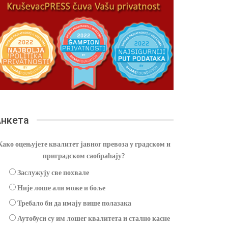
нкета
Како оцењујете квалитет јавног превоза у градском и
приградском саобраћају?
Заслужују све похвале
Није лоше али може и боље
Требало би да имају више полазака
Аутобуси су им лошег квалитета и стално касне