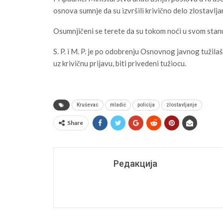
osnova sumnje da su izvršili krivično delo zlostavlja
Osumnjičeni se terete da su tokom noći u svom stanu
S. P. i M. P. je po odobrenju Osnovnog javnog tužila
uz krivičnu prijavu, biti privedeni tužiocu.
Kruševac
mladić
policija
zlostavljanje
Share
Редакција