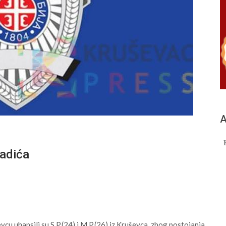
А
ladića
cu uhapsili su S.P.(24) i M.P.(26) iz Kruševca, zbog postojanja