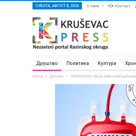
СУБОТА, АВГУСТ 8, 2026
О нама
Контакт
Друштво
Политика
Култура
Хро
Home
Друштво
CRVENI KRST: Akcija dobrovoljnog davanj