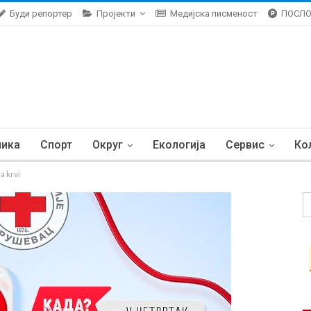
Буди репортер
Пројекти
Медијска писменост
ПОСЛ
ника
Спорт
Округ
Екологија
Сервис
Ко
a krvi