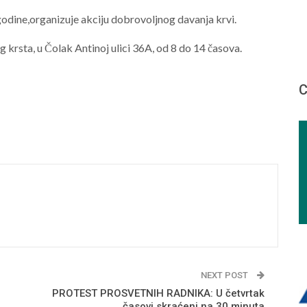
godine,organizuje akciju dobrovoljnog davanja krvi.
 krsta, u Čolak Antinoj ulici 36A, od 8 do 14 časova.
С
NEXT POST
PROTEST PROSVETNIH RADNIKA: U četvrtak
časovi skraćeni na 30 minuta