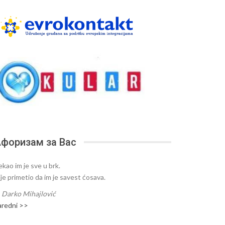
форизам за Вас
ekao im je sve u brk.
ije primetio da im je savest ćosava.
—
Darko Mihajlović
aredni >>