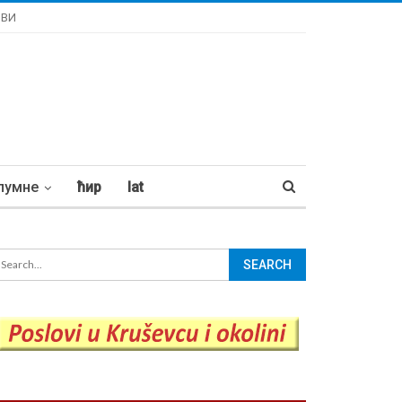
ОВИ
лумне
ћир
lat