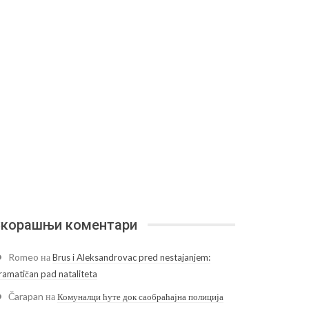
корашњи коментари
Romeo
на
Brus i Aleksandrovac pred nestajanjem:
ramatičan pad nataliteta
Čarapan
на
Комуналци ћуте док саобраћајна полиција