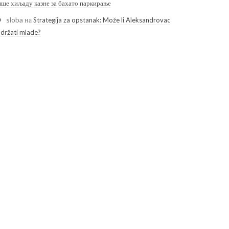
ише хиљаду казне за бахато паркирање
sloba
на
Strategija za opstanak: Može li Aleksandrovac
adržati mlade?