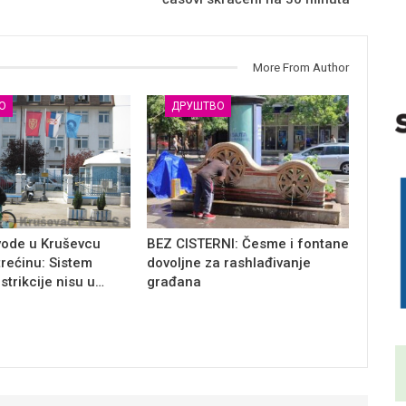
More From Author
О
ДРУШТВО
vode u Kruševcu
BEZ CISTERNI: Česme i fontane
trećinu: Sistem
dovoljne za rashlađivanje
estrikcije nisu u…
građana