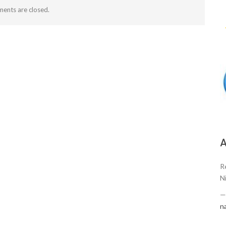
ents are closed.
А
R
N
n