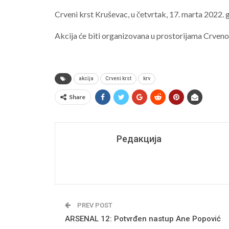
Crveni krst Kruševac, u četvrtak, 17. marta 2022. 
Akcija će biti organizovana u prostorijama Crvenog
akcija
Crveni krst
krv
Share
Редакција
PREV POST
ARSENAL 12: Potvrđen nastup Ane Popović