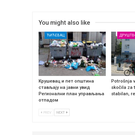
You might also like
ЋИЋЕВАЦ
ДРУШТВ
Крушевац и пет општина
Potrošnja 
стављају на јавни увид
skočila za 
Регионални план управљања
stabilan, r
отпадом
PREV
NEXT