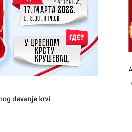
А
nog davanja krvi