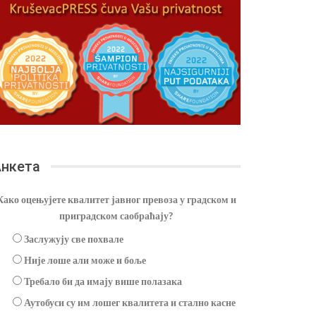
нкета
Како оцењујете квалитет јавног превоза у градском и
приградском саобраћају?
Заслужују све похвале
Није лоше али може и боље
Требало би да имају више полазака
Аутобуси су им лошег квалитета и стално касне