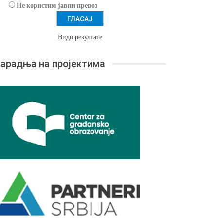
Не користим јавни превоз
Види резултате
арадња на пројектима