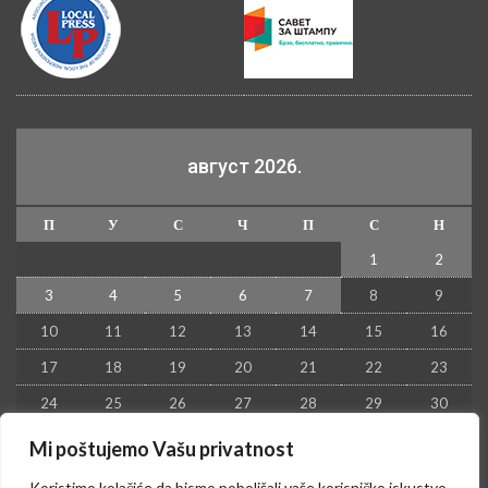
август 2026.
П
У
С
Ч
П
С
Н
1
2
3
4
5
6
7
8
9
10
11
12
13
14
15
16
17
18
19
20
21
22
23
24
25
26
27
28
29
30
31
Mi poštujemo Vašu privatnost
« јул
Koristimo kolačiće da bismo poboljšali vaše korisničko iskustvo