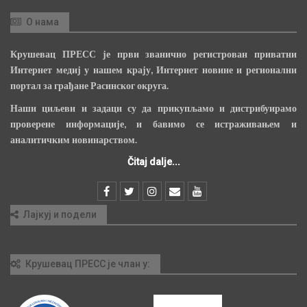
О нама
Крушевац ПРЕСС је први званично регистрован приватни
Интернет медиј у нашем крају, Интернет новине и регионални
портал за грађане Расинског округа.
Наши циљеви и задаци су да прикупљамо и дистрибуирамо
проверене информације, и бавимо се истраживањем и
аналитичким новинарством.
Čitaj dalje...
Лајкуј и подели
Крушевац ПРЕСС је члан у: