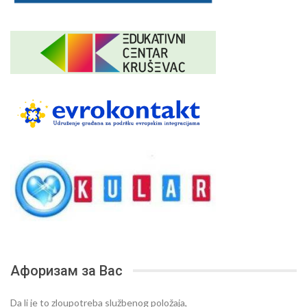
Афоризам за Вас
Da li je to zloupotreba službenog položaja,