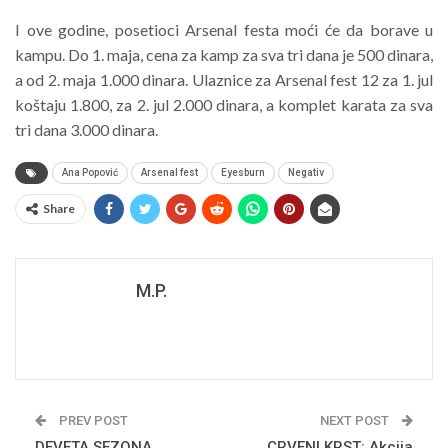
I ove godine, posetioci Arsenal festa moći će da borave u
kampu. Do 1. maja, cena za kamp za sva tri dana je 500 dinara,
a od 2. maja 1.000 dinara. Ulaznice za Arsenal fest 12 za 1. jul
koštaju 1.800, za 2. jul 2.000 dinara, a komplet karata za sva
tri dana 3.000 dinara.
Ana Popović
Arsenal fest
Eyesburn
Negativ
Share
M.P.
PREV POST
NEXT POST
DEVETA SEZONA
CRVENI KRST: Akcija