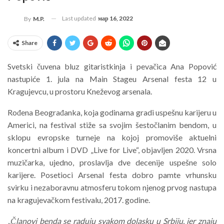
Last updated
мар 16, 2022
By
M.P.
Share
Svetski čuvena bluz gitaristkinja i pevačica Ana Popović
nastupiće 1. jula na Main Stageu Arsenal festa 12 u
Kragujevcu, u prostoru Kneževog arsenala.
Rođena Beograđanka, koja godinama gradi uspešnu karijeru u
Americi, na festival stiže sa svojim šestočlanim bendom, u
sklopu evropske turneje na kojoj promoviše aktuelni
koncertni album i DVD „Live for Live“, objavljen 2020. Vrsna
muzičarka, ujedno, proslavlja dve decenije uspešne solo
karijere. Posetioci Arsenal festa dobro pamte vrhunsku
svirku i nezaboravnu atmosferu tokom njenog prvog nastupa
na kragujevačkom festivalu, 2017. godine.
„
Članovi benda se raduju svakom dolasku u Srbiju, jer znaju