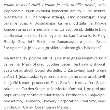
koliko to meni znači, i koliko je naša publika divna
“, ističe
Popovićeva. Njen aktuelni koncertni album, u 90 minuta,
predstavlja je u najboljem izdanju, jasno pokazujući zbog
čega je Ana, u dosadašnjoj karijeri, održala na hiljade
koncerata na svim meridijanima. Uz svoj bend, delila je binu
sa planetarnim bluz i rok legendama, kao što su B. B. King,
Buddy Guy, Jeff Beck, Joe Bonamassa, a jedan Bruce
Springsteen ju je nazvao „prokleto dobrom gitaristkinjom“.
Na Arsenal 12, po prvi put, 30. juna stiže grupa Negative, koja
će se na Main Stageu uvodne večeri festivala priključiti
svetskoj atrakciji Gogol Bordello. U Zastavinoj bašti druge
večeri, 1. jula, prašiće Eyesburn, a premijerno će se predstaviti
i osiječki treper i producent Z++. Završne, treće večeri, 2. jula,
takođe na Garden Stage, stiže Mortal Kombat, i, po prvi put,
popularni reper Smoke Mardeljano. Prethodno su najavljeni,
podsetimo, i Placebo, Thievery Corporation, Roni Size, Inner
Circle, Crni Cerak, Goran Bare i Majke…