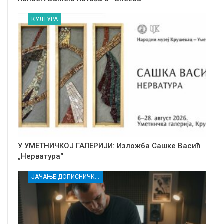
КУЛТУРА
У УМЕТНИЧКОЈ ГАЛЕРИЈИ: Изложба Сашке Васић
„Нерватура“
ЈАЧАЊЕ ДОПИСНИЧКЕ МРЕЖЕ НЕЗАВИСНИХ МЕДИЈА У РАСИНСКОМ ОКРУГУ