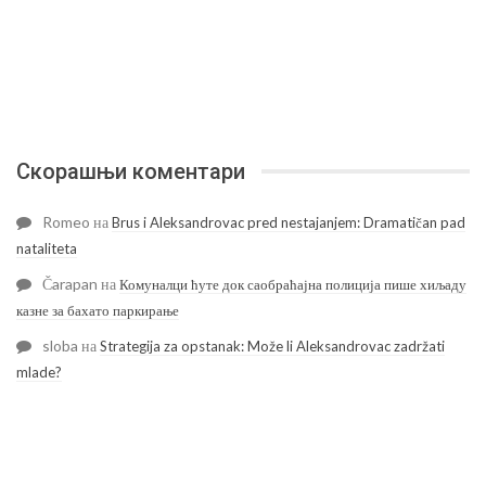
Скорашњи коментари
Romeo
на
Brus i Aleksandrovac pred nestajanjem: Dramatičan pad
nataliteta
Čarapan
на
Комуналци ћуте док саобраћајна полиција пише хиљаду
казне за бахато паркирање
sloba
на
Strategija za opstanak: Može li Aleksandrovac zadržati
mlade?