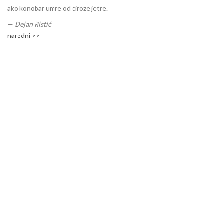
ako konobar umre od ciroze jetre.
—
Dejan Ristić
naredni >>