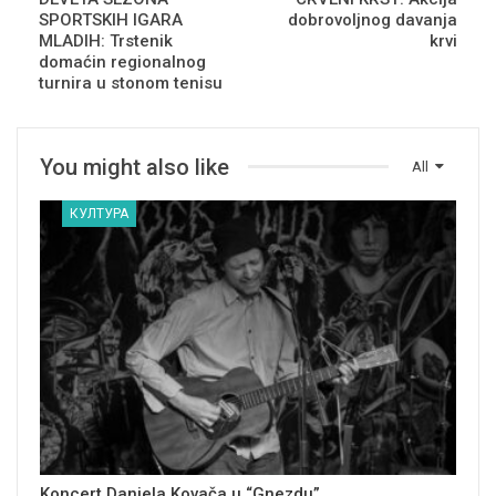
SPORTSKIH IGARA
dobrovoljnog davanja
MLADIH: Trstenik
krvi
domaćin regionalnog
turnira u stonom tenisu
You might also like
All
КУЛТУРА
Koncert Daniela Kovača u “Gnezdu”