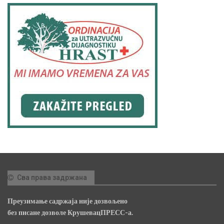
Сва права задржана
Преузимање садржаја није дозвољено
без писане дозволе КрушевацПРЕСС-а.