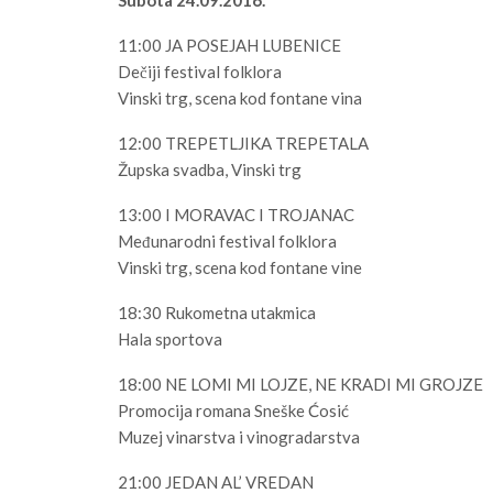
11:00 JA POSEJAH LUBENICE
Dečiji festival folklora
Vinski trg, scena kod fontane vina
12:00 TREPETLJIKA TREPETALA
Župska svadba, Vinski trg
13:00 I MORAVAC I TROJANAC
Međunarodni festival folklora
Vinski trg, scena kod fontane vine
18:30 Rukometna utakmica
Hala sportova
18:00 NE LOMI MI LOJZE, NE KRADI MI GROJZE
Promocija romana Sneške Ćosić
Muzej vinarstva i vinogradarstva
21:00 JEDAN AL’ VREDAN