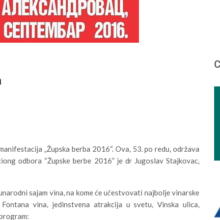
С
a
 manifestacija „Župska berba 2016“. Ova, 53. po redu, održava
ciong odbora “Župske berbe 2016” je dr Jugoslav Stajkovac,
đunarodni sajam vina, na kome će učestvovati najbolje vinarske
 Fontana vina, jedinstvena atrakcija u svetu, Vinska ulica,
 program: