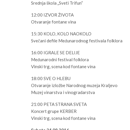
Srednja škola „Sveti Trifun“
12:00 IZVOR ŽIVOTA
Otvaranje fontane vina
15:30 KOLO, KOLO NAOKOLO
Svečani defile Međunarodnog festivala folklora
16:00 IGRALE SE DELIJE
Međunarodni festival folklora
Vinski trg, scena kod fontane vina
18:00 SVE O HLEBU
Otvaranje izložbe Narodnog muzeja Kraljevo
Muzej vinarstva i vinogradarstva
21:00 PETA STRANA SVETA
Koncert grupe KERBER
Vinski trg, scena kod fontane vina
Subota 24.09.2016.