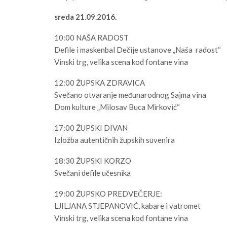
sreda 21.09.2016.
10:00 NAŠA RADOST
Defile i maskenbal Dečije ustanove „Naša radost“
Vinski trg, velika scena kod fontane vina
12:00 ŽUPSKA ZDRAVICA
Svečano otvaranje međunarodnog Sajma vina
Dom kulture „Milosav Buca Mirković“
17:00 ŽUPSKI DIVAN
Izložba autentičnih župskih suvenira
18:30 ŽUPSKI KORZO
Svečani defile učesnika
19:00 ŽUPSKO PREDVEČERJE:
LJILJANA STJEPANOVIĆ, kabare i vatromet
Vinski trg, velika scena kod fontane vina