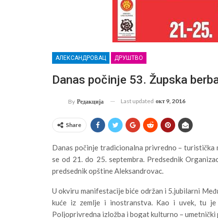
АЛЕКСАНДРОВАЦ
ДРУШТВО
Danas počinje 53. Župska berb
Last updated
окт 9, 2016
By
Редакција
Share
Danas počinje tradicionalna privredno – turistička
se od 21. do 25. septembra. Predsednik Organiza
predsednik opštine Aleksandrovac.
U okviru manifestacije biće održan i 5.jubilarni Me
kuće iz zemlje i inostranstva. Kao i uvek, tu je
Poljoprivredna izložba i bogat kulturno – umetnički