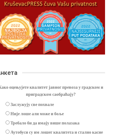
нкета
Како оцењујете квалитет јавног превоза у градском и
приградском саобраћају?
Заслужују све похвале
Није лоше али може и боље
Требало би да имају више полазака
Аутобуси су им лошег квалитета и стално касне