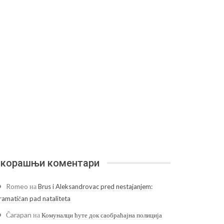
корашњи коментари
Romeo
на
Brus i Aleksandrovac pred nestajanjem:
ramatičan pad nataliteta
Čarapan
на
Комуналци ћуте док саобраћајна полиција