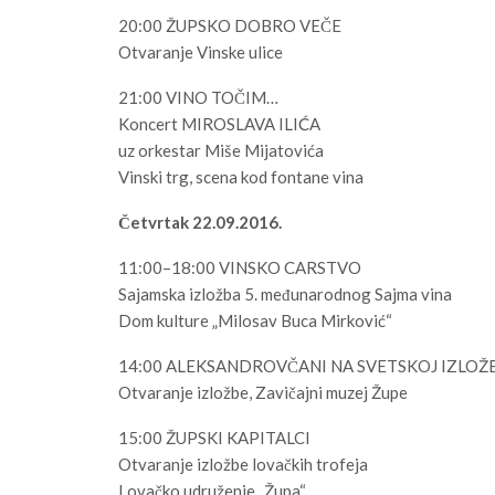
20:00 ŽUPSKO DOBRO VEČE
Otvaranje Vinske ulice
21:00 VINO TOČIM…
Koncert MIROSLAVA ILIĆA
uz orkestar Miše Mijatovića
Vinski trg, scena kod fontane vina
Četvrtak 22.09.2016.
11:00–18:00 VINSKO CARSTVO
Sajamska izložba 5. međunarodnog Sajma vina
Dom kulture „Milosav Buca Mirković“
14:00 ALEKSANDROVČANI NA SVETSKOJ IZLOŽBI
Otvaranje izložbe, Zavičajni muzej Župe
15:00 ŽUPSKI KAPITALCI
Otvaranje izložbe lovačkih trofeja
Lovačko udruženje „Župa“