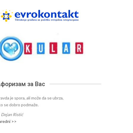
форизам за Вас
ravda je spora, ali može da se ubrza,
ko se dobro podmaže.
—
Dejan Ristić
aredni >>