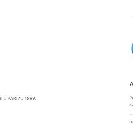
А
P
 U PARIZU 1889.
a
n