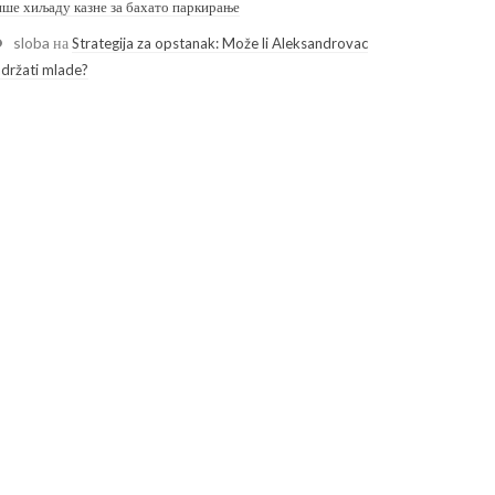
ише хиљаду казне за бахато паркирање
sloba
на
Strategija za opstanak: Može li Aleksandrovac
adržati mlade?