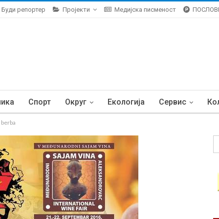
Буди репортер
Пројекти
Медијска писменост
ПОСЛОВ
ника
Спорт
Округ
Екологија
Сервис
Ко
 berba