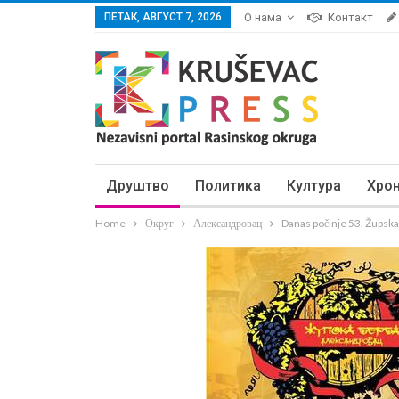
ПЕТАК, АВГУСТ 7, 2026
О нама
Контакт
Друштво
Политика
Култура
Хро
Home
Округ
Александровац
Danas počinje 53. Župska