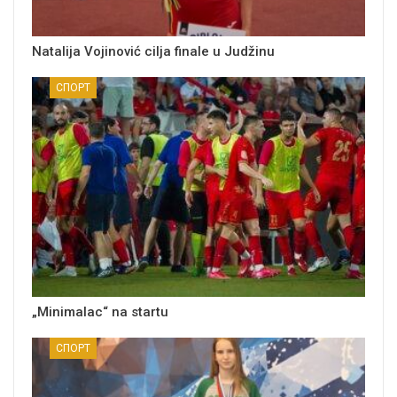
Natalija Vojinović cilja finale u Judžinu
СПОРТ
„Minimalac“ na startu
СПОРТ