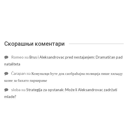
Скорашњи коментари
Romeo
на
Brus i Aleksandrovac pred nestajanjem: Dramatičan pad
nataliteta
Čarapan
на
Комуналци ћуте док саобраћајна полиција пише хиљаду
казне за бахато паркирање
sloba
на
Strategija za opstanak: Može li Aleksandrovac zadržati
mlade?