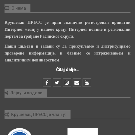
О нама
Крушевац ПРЕСС је први званично регистрован приватни
Интернет медиј у нашем крају, Интернет новине и регионални
портал за грађане Расинског округа.
Наши циљеви и задаци су да прикупљамо и дистрибуирамо
проверене информације, и бавимо се истраживањем и
аналитичким новинарством.
Čitaj dalje...
Лајкуј и подели
Крушевац ПРЕСС је члан у: