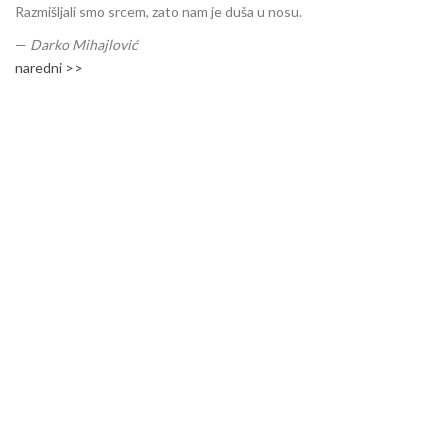
Razmišljali smo srcem, zato nam je duša u nosu.
—
Darko Mihajlović
naredni >>