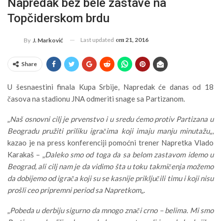
Napredak bez bele zastave na
Topčiderskom brdu
Last updated
сеп 21, 2016
By
J. Marković
Share
U šesnaestini finala Kupa Srbije, Napredak će danas od 18
časova na stadionu JNA odmeriti snage sa Partizanom.
„
Naš osnovni cilj je prvenstvo i u sredu ćemo protiv Partizana u
Beogradu pružiti priliku igračima koji imaju manju minutažu
„,
kazao je na press konferenciji pomoćni trener Napretka Vlado
Karakaš – „
Daleko smo od toga da sa belom zastavom idemo u
Beograd, ali cilj nam je da vidimo šta u toku takmičenja možemo
da dobijemo od igrača koji su se kasnije priključili timu i koji nisu
prošli ceo pripremni period sa Napretkom
„.
„
Pobeda u derbiju sigurno da mnogo znači crno – belima. Mi smo