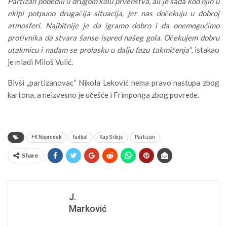
Partizan pobedili u drugom kolu prvenstva, ali je sada kod njih u
ekipi potpuno drugačija situacija, jer nas dočekuju u dobroj
atmosferi. Najbitnije je da igramo dobro i da onemogućimo
protivnika da stvara šanse ispred našeg gola. Očekujem dobru
utakmicu i nadam se prolasku u dalju fazu takmičenja“
, istakao
je mladi Miloš Vulić.
Bivši „partizanovac“ Nikola Leković nema pravo nastupa zbog
kartona, a neizvesno je učešće i Frimponga zbog povrede.
FK Napredak
fudbal
Kup Srbije
Partizan
Share
J.
Marković