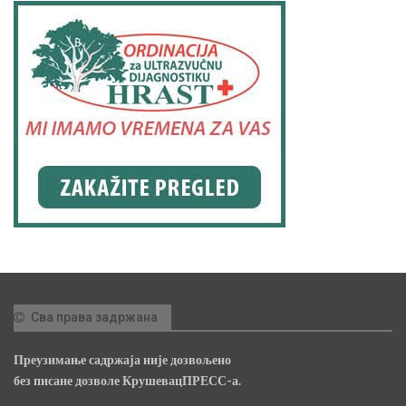
Сва права задржана
Преузимање садржаја није дозвољено
без писане дозволе КрушевацПРЕСС-а.