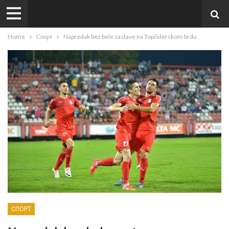
Home
Спорт
Napredak bez bele zastave na Topčiderskom brdu
СПОРТ