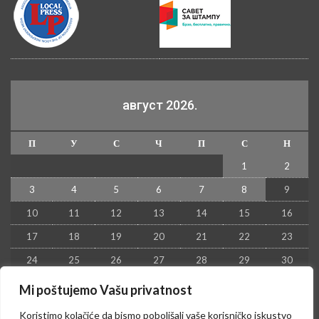
август 2026.
П
У
С
Ч
П
С
Н
1
2
3
4
5
6
7
8
9
10
11
12
13
14
15
16
17
18
19
20
21
22
23
24
25
26
27
28
29
30
31
Mi poštujemo Vašu privatnost
« јул
Koristimo kolačiće da bismo poboljšali vaše korisničko iskustvo