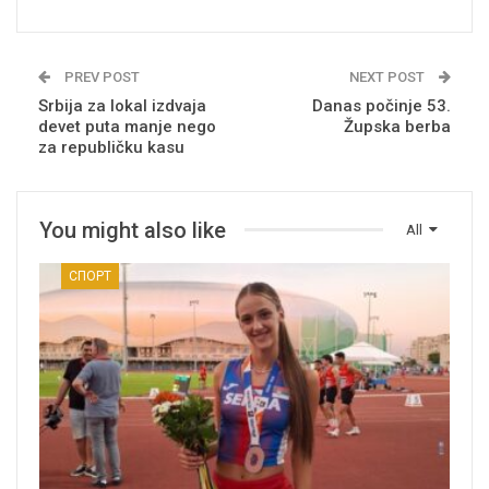
PREV POST
NEXT POST
Srbija za lokal izdvaja
Danas počinje 53.
devet puta manje nego
Župska berba
za republičku kasu
You might also like
All
СПОРТ