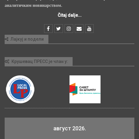
аналитичким новинарством.
Čitaj dalje...
Лајкуј и подели
Крушевац ПРЕСС је члан у:
август 2026.