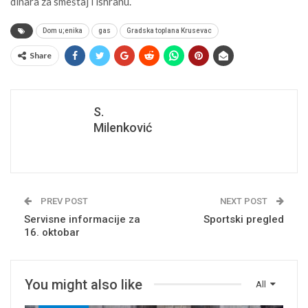
dinara za smeštaj i ishranu.
Dom u;enika
gas
Gradska toplana Krusevac
Share
S.
Milenković
PREV POST
NEXT POST
Servisne informacije za
Sportski pregled
16. oktobar
You might also like
All