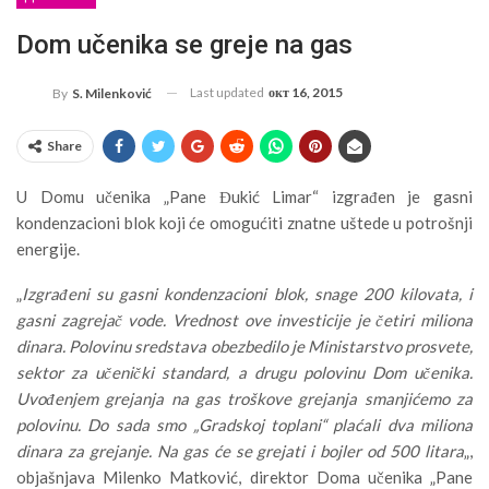
Dom učenika se greje na gas
Last updated
окт 16, 2015
By
S. Milenković
Share
U Domu učenika „Pane Đukić Limar“ izgrađen je gasni
kondenzacioni blok koji će omogućiti znatne uštede u potrošnji
energije.
„
Izgrađeni su gasni kondenzacioni blok, snage 200 kilovata, i
gasni zagrejač vode. Vrednost ove investicije je četiri miliona
dinara. Polovinu sredstava obezbedilo je Ministarstvo prosvete,
sektor za učenički standard, a drugu polovinu Dom učenika.
Uvođenjem grejanja na gas troškove grejanja smanjićemo za
polovinu. Do sada smo „Gradskoj toplani“ plaćali dva miliona
dinara za grejanje. Na gas će se grejati i bojler od 500 litara
„,
objašnjava Milenko Matković, direktor Doma učenika „Pane