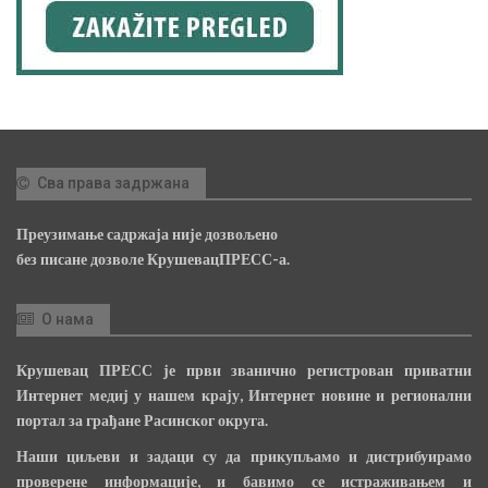
Сва права задржана
Преузимање садржаја није дозвољено
без писане дозволе КрушевацПРЕСС-а.
О нама
Крушевац ПРЕСС је први званично регистрован приватни
Интернет медиј у нашем крају, Интернет новине и регионални
портал за грађане Расинског округа.
Наши циљеви и задаци су да прикупљамо и дистрибуирамо
проверене информације, и бавимо се истраживањем и