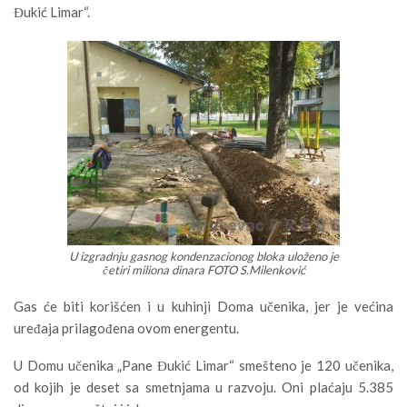
Đukić Limar“.
U izgradnju gasnog kondenzacionog bloka uloženo je
četiri miliona dinara FOTO S.Milenković
Gas će biti korišćen i u kuhinji Doma učenika, jer je većina
uređaja prilagođena ovom energentu.
U Domu učenika „Pane Đukić Limar“ smešteno je 120 učenika,
od kojih je deset sa smetnjama u razvoju. Oni plaćaju 5.385