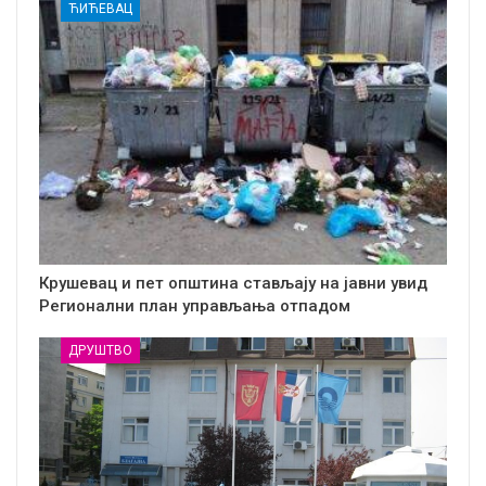
ЋИЋЕВАЦ
Крушевац и пет општина стављају на јавни увид
Регионални план управљања отпадом
ДРУШТВО