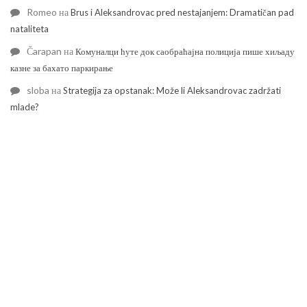
Romeo
на
Brus i Aleksandrovac pred nestajanjem: Dramatičan pad
nataliteta
Čarapan
на
Комуналци ћуте док саобраћајна полиција пише хиљаду
казне за бахато паркирање
sloba
на
Strategija za opstanak: Može li Aleksandrovac zadržati
mlade?