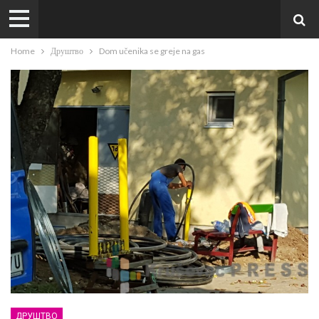
Home
Друштво
Dom učenika se greje na gas
ДРУШТВО