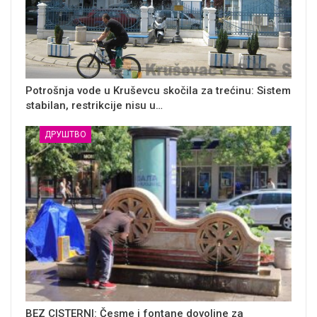
Potrošnja vode u Kruševcu skočila za trećinu: Sistem
stabilan, restrikcije nisu u…
ДРУШТВО
BEZ CISTERNI: Česme i fontane dovoljne za