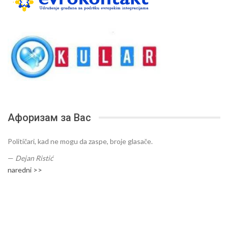
Афоризам за Вас
Političari, kad ne mogu da zaspe, broje glasače.
—
Dejan Ristić
naredni >>