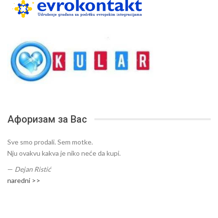
Афоризам за Вас
Sve smo prodali. Sem motke.
Nju ovakvu kakva je niko neće da kupi.
—
Dejan Ristić
naredni >>