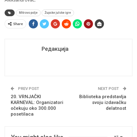
Mitrovo polje
Župske julske igre
Share
Редакција
PREV POST
NEXT POST
20. VRNJAČKI
Biblioteka predstavlja
KARNEVAL: Organizatori
svoju izdavačku
očekuju oko 300.000
delatnost
posetilaca