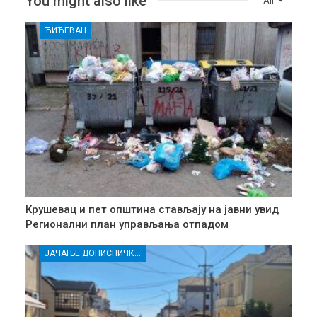
You might also like
All
ЋИЋЕВАЦ
Крушевац и пет општина стављају на јавни увид
Регионални план управљања отпадом
ЈАЧАЊЕ ДОПИСНИЧКЕ МРЕЖЕ НЕЗАВИСНИХ МЕДИЈА У РАСИНСКОМ ОКРУГУ