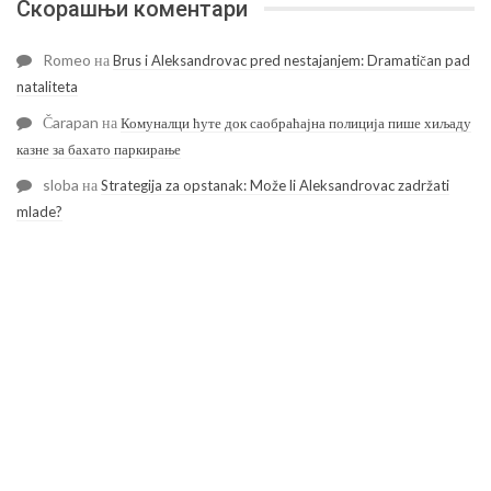
Скорашњи коментари
Romeo
на
Brus i Aleksandrovac pred nestajanjem: Dramatičan pad
nataliteta
Čarapan
на
Комуналци ћуте док саобраћајна полиција пише хиљаду
казне за бахато паркирање
sloba
на
Strategija za opstanak: Može li Aleksandrovac zadržati
mlade?